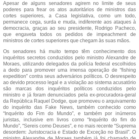
Apesar de alguns senadores agirem no limite de seus
poderes para frear os atos autoritários de ministros das
cortes superiores, a Casa legislativa, como um todo,
permanece cega, surda e muda, indiferente aos ataques à
democracia, graças ao seu presidente, Rodrigo Pacheco,
que engaveta todos os pedidos de impeachment de
ministros de cortes superiores que chegam às suas mãos.
Os senadores há muito tempo têm conhecimento dos
inquéritos secretos conduzidos pelo ministro Alexandre de
Moraes, utilizando delegados da polícia federal escolhidos
a dedo para promover uma imensa operação de “fishing
expedition” contra seus adversários políticos. O desrespeito
ao devido processo legal e a violação ao sistema acusatório
são marcas dos inquéritos políticos conduzidos pelo
ministro e já foram denunciados pela ex-procuradora-geral
da República Raquel Dodge, que promoveu o arquivamento
do inquérito das Fake News, também conhecido como
“Inquérito do Fim do Mundo”, e também por inúmeros
juristas, inclusive em livros como “Inquérito do fim do
Mundo”, “Sereis como Deuses”, e no mais recente “Suprema
desordem: Juristocracia e Estado de Exceção no Brasil”. O
ministro Alexandre de Moraes também já foi chamado de