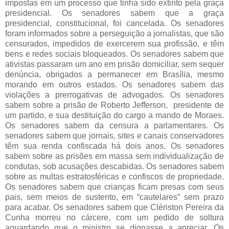
impostas em um processo que tinha sido extinto pela graça
presidencial. Os senadores sabem que a graça
presidencial, constitucional, foi cancelada. Os senadores
foram informados sobre a perseguição a jornalistas, que são
censurados, impedidos de exercerem sua profissão, e têm
bens e redes sociais bloqueados. Os senadores sabem que
ativistas passaram um ano em prisão domiciliar, sem sequer
denúncia, obrigados a permanecer em Brasília, mesmo
morando em outros estados. Os senadores sabem das
violações a prerrogativas de advogados. Os senadores
sabem sobre a prisão de Roberto Jefferson, presidente de
um partido, e sua destituição do cargo a mando de Moraes.
Os senadores sabem da censura a parlamentares. Os
senadores sabem que jornais, sites e canais conservadores
têm sua renda confiscada há dois anos. Os senadores
sabem sobre as prisões em massa sem individualização de
condutas, sob acusações descabidas. Os senadores sabem
sobre as multas estratosféricas e confiscos de propriedade.
Os senadores sabem que crianças ficam presas com seus
pais, sem meios de sustento, em “cautelares” sem prazo
para acabar. Os senadores sabem que Clériston Pereira da
Cunha morreu no cárcere, com um pedido de soltura
aguardando que o ministro se dignasse a apreciar. Os