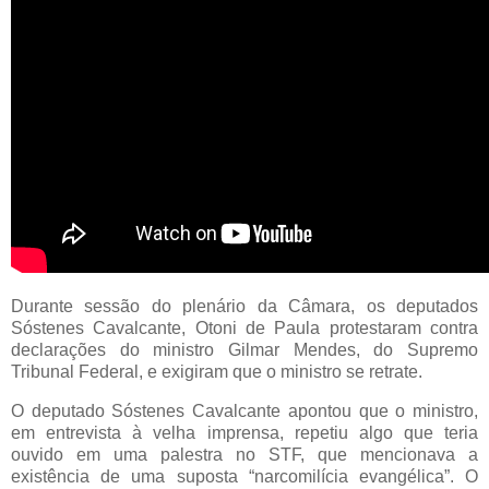
Durante sessão do plenário da Câmara, os deputados
Sóstenes Cavalcante, Otoni de Paula protestaram contra
declarações do ministro Gilmar Mendes, do Supremo
Tribunal Federal, e exigiram que o ministro se retrate.
O deputado Sóstenes Cavalcante apontou que o ministro,
em entrevista à velha imprensa, repetiu algo que teria
ouvido em uma palestra no STF, que mencionava a
existência de uma suposta “narcomilícia evangélica”. O