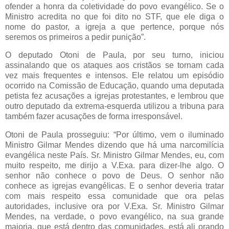
ofender a honra da coletividade do povo evangélico. Se o
Ministro acredita no que foi dito no STF, que ele diga o
nome do pastor, a igreja a que pertence, porque nós
seremos os primeiros a pedir punição”.
O deputado Otoni de Paula, por seu turno, iniciou
assinalando que os ataques aos cristãos se tornam cada
vez mais frequentes e intensos. Ele relatou um episódio
ocorrido na Comissão de Educação, quando uma deputada
petista fez acusações a igrejas protestantes, e lembrou que
outro deputado da extrema-esquerda utilizou a tribuna para
também fazer acusações de forma irresponsável.
Otoni de Paula prosseguiu: “Por último, vem o iluminado
Ministro Gilmar Mendes dizendo que há uma narcomilícia
evangélica neste País. Sr. Ministro Gilmar Mendes, eu, com
muito respeito, me dirijo a V.Exa. para dizer-lhe algo. O
senhor não conhece o povo de Deus. O senhor não
conhece as igrejas evangélicas. E o senhor deveria tratar
com mais respeito essa comunidade que ora pelas
autoridades, inclusive ora por V.Exa. Sr. Ministro Gilmar
Mendes, na verdade, o povo evangélico, na sua grande
maioria, que está dentro das comunidades, está ali orando