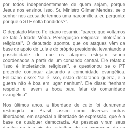
por todos independentemente de quem sejam, porque
Jesus nos ensinou isso. Sr. Ministro Gilmar Mendes, se o
senhor nos acusa de termos uma narcomilícia, eu pergunto:
por que o STF solta bandidos?”.
O deputado Marco Feliciano resumiu: “parece que voltamos
de fato à Idade Média. Perseguição religiosa! Intolerância
religiosa!”. O deputado apontou que os ataques vêm da
base de apoio de Lula e do próprio presidente, levantando a
possibilidade de que os ataques estejam sendo
coordenados a partir de um comando central. Ele relatou:
“isso é intolerância religiosa!”, e questionou se o PT
pretende continuar atacando a comunidade evangélica.
Feliciano disse: “se é isso, estão declarando guerra, e a
guerra não é boa em lugar nenhum”. Ele disse: “tenham
respeito e lavem a boca para falar da comunidade
evangélica”.
Nos últimos anos, a liberdade de culto foi duramente
restringida no Brasil, assim como diversas outras
liberdades, em especial a liberdade de expressão, que é a
base de qualquer democracia. As pessoas viram seus
direitos de ir e vir, de trabalhar, de se expressar, de se