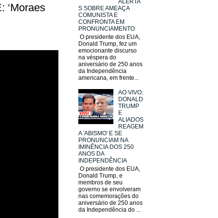
ALERTA
: ‘Moraes
S SOBRE AMEAÇA
COMUNISTA E
CONFRONTA EM
PRONUNCIAMENTO
O presidente dos EUA,
Donald Trump, fez um
emocionante discurso
na véspera do
aniversário de 250 anos
da Independência
americana, em frente...
AO VIVO:
DONALD
TRUMP
E
ALIADOS
REAGEM
A 'ABISMO' E SE
PRONUNCIAM NA
IMINÊNCIA DOS 250
ANOS DA
INDEPENDÊNCIA
O presidente dos EUA,
Donald Trump, e
membros de seu
governo se envolveram
nas comemorações do
aniversário de 250 anos
da Independência do ...