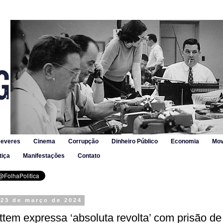
Deveres
Cinema
Corrupção
Dinheiro Público
Economia
Mov
tiça
Manifestações
Contato
 23 de março de 2024
tem expressa ‘absoluta revolta’ com prisão de