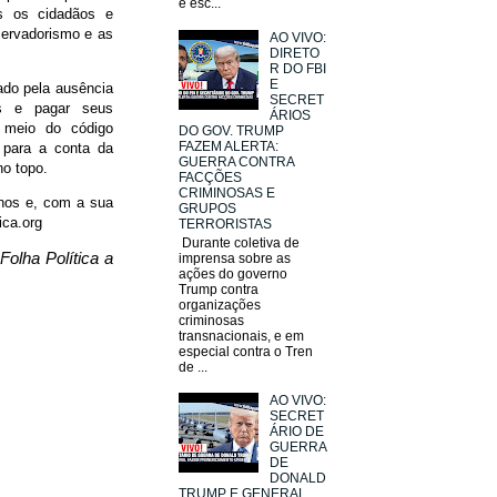
e esc...
os os cidadãos e
servadorismo e as
AO VIVO:
DIRETO
R DO FBI
E
hado pela ausência
SECRET
os e pagar seus
ÁRIOS
 meio do código
DO GOV. TRUMP
FAZEM ALERTA:
a para a conta da
GUERRA CONTRA
no topo.
FACÇÕES
CRIMINOSAS E
anos e, com a sua
GRUPOS
ica.org
TERRORISTAS
Durante coletiva de
olha Política a
imprensa sobre as
ações do governo
Trump contra
organizações
criminosas
transnacionais, e em
especial contra o Tren
de ...
AO VIVO:
SECRET
ÁRIO DE
GUERRA
DE
DONALD
TRUMP E GENERAL