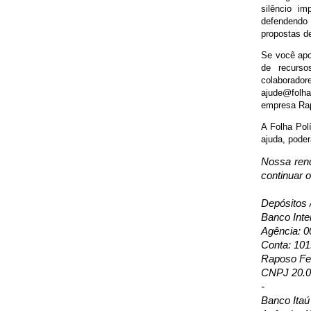
silêncio i
defendendo 
propostas de
Se você apoi
de recurso
colaborado
ajude@folha
empresa Rap
A Folha Pol
ajuda, poder
Nossa rend
continuar 
Depósitos 
Banco Inte
Agência: 0
Conta: 10
Raposo Fer
CNPJ 20.0
-
Banco Itaú