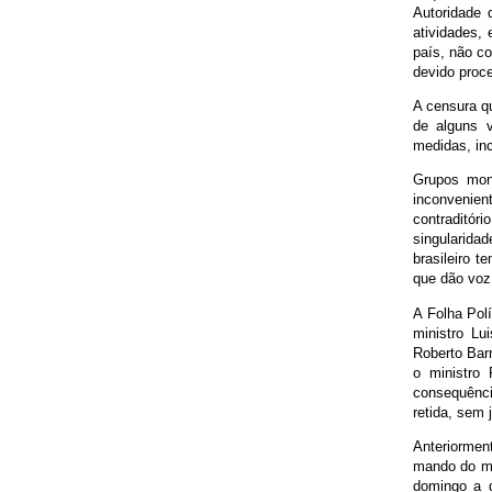
Autoridade 
atividades,
país, não co
devido proc
A censura q
de alguns v
medidas, inc
Grupos mono
inconvenien
contraditór
singularida
brasileiro t
que dão voz
A Folha Pol
ministro Lu
Roberto Barr
o ministro
consequênci
retida, sem j
Anteriormen
mando do mi
domingo a d