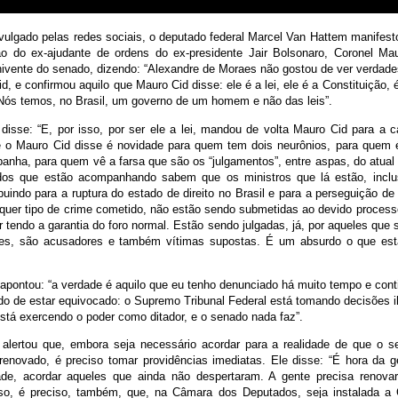
vulgado pelas redes sociais, o deputado federal Marcel Van Hattem manifest
o do ex-ajudante de ordens do ex-presidente Jair Bolsonaro, Coronel Ma
ivente do senado, dizendo: “Alexandre de Moraes não gostou de ver verdad
d, e confirmou aquilo que Mauro Cid disse: ele é a lei, ele é a Constituição,
ós temos, no Brasil, um governo de um homem e não das leis”.
disse: “E, por isso, por ser ele a lei, mandou de volta Mauro Cid para a c
 o Mauro Cid disse é novidade para quem tem dois neurônios, para quem é 
nha, para quem vê a farsa que são os “julgamentos”, entre aspas, do atual
dos que estão acompanhando sabem que os ministros que lá estão, inclu
buindo para a ruptura do estado de direito no Brasil e para a perseguição 
quer tipo de crime cometido, não estão sendo submetidas ao devido processo
 tendo a garantia do foro normal. Estão sendo julgadas, já, por aqueles que
ores, são acusadores e também vítimas supostas. É um absurdo o que es
apontou: “a verdade é aquilo que eu tenho denunciado há muito tempo e cont
o de estar equivocado: o Supremo Tribunal Federal está tomando decisões il
stá exercendo o poder como ditador, e o senado nada faz”.
alertou que, embora seja necessário acordar para a realidade de que o 
 renovado, é preciso tomar providências imediatas. Ele disse: “É hora da g
ade, acordar aqueles que ainda não despertaram. A gente precisa renova
so, é preciso, também, que, na Câmara dos Deputados, seja instalada a