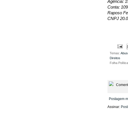
Agência: 1
Conta: 109
Raposo Fer
CNPJ 20.0
Temas:
Abus
Direitos
Folha Polític
Coment
Postagem m
Assinar:
Post