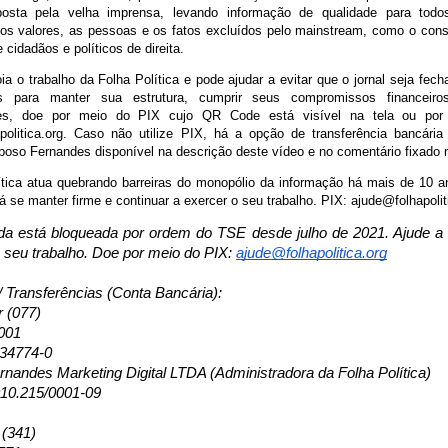
mposta pela velha imprensa, levando informação de qualidade para tod
os valores, as pessoas e os fatos excluídos pelo mainstream, como o con
 cidadãos e políticos de direita.
a o trabalho da Folha Política e pode ajudar a evitar que o jornal seja fec
s para manter sua estrutura, cumprir seus compromissos financeir
res, doe por meio do PIX cujo QR Code está visível na tela ou por
politica.org. Caso não utilize PIX, há a opção de transferência bancári
oso Fernandes disponível na descrição deste vídeo e no comentário fixado 
ítica atua quebrando barreiras do monopólio da informação há mais de 10 
á se manter firme e continuar a exercer o seu trabalho. PIX: ajude@folhapolit
a está bloqueada por ordem do TSE desde julho de 2021. Ajude a F
o seu trabalho. Doe por meio do PIX:
ajude@folhapolitica.org
/ Transferências (Conta Bancária):
r (077)
001
134774-0
nandes Marketing Digital LTDA (Administradora da Folha Política)
10.215/0001-09
 (341)