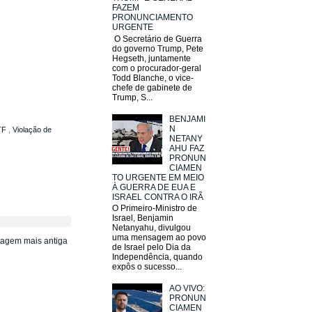
FAZEM
PRONUNCIAMENTO
URGENTE
O Secretário de Guerra
do governo Trump, Pete
Hegseth, juntamente
com o procurador-geral
Todd Blanche, o vice-
chefe de gabinete de
Trump, S...
BENJAMI
N
TF
,
Violação de
NETANY
AHU FAZ
PRONUN
CIAMEN
TO URGENTE EM MEIO
À GUERRA DE EUA E
ISRAEL CONTRA O IRÃ
O Primeiro-Ministro de
Israel, Benjamin
Netanyahu, divulgou
uma mensagem ao povo
tagem mais antiga
de Israel pelo Dia da
Independência, quando
expôs o sucesso...
AO VIVO:
PRONUN
CIAMEN