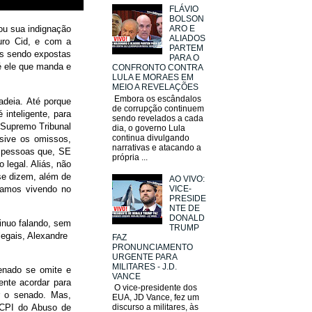
FLÁVIO
BOLSON
ou sua indignação
ARO E
ALIADOS
uro Cid, e com a
PARTEM
es sendo expostas
PARA O
 é ele que manda e
CONFRONTO CONTRA
LULA E MORAES EM
MEIO A REVELAÇÕES
Embora os escândalos
adeia. Até porque
de corrupção continuem
inteligente, para
sendo revelados a cada
 Supremo Tribunal
dia, o governo Lula
continua divulgando
sive os omissos,
narrativas e atacando a
de pessoas que, SE
própria ...
 legal. Aliás, não
 se dizem, além de
AO VIVO:
tamos vivendo no
VICE-
PRESIDE
NTE DE
DONALD
inuo falando, sem
TRUMP
egais, Alexandre
FAZ
PRONUNCIAMENTO
URGENTE PARA
MILITARES - J.D.
senado se omite e
VANCE
ente acordar para
O vice-presidente dos
r o senado. Mas,
EUA, JD Vance, fez um
 CPI do Abuso de
discurso a militares, às