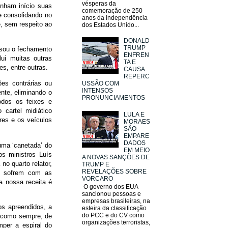
vésperas da
enham início suas
comemoração de 250
e consolidando no
anos da independência
e, sem respeito ao
dos Estados Unido...
DONALD
TRUMP
usou o fechamento
ENFREN
ui muitas outras
TA E
es, entre outras.
CAUSA
REPERC
es contrárias ou
USSÃO COM
INTENSOS
nte, eliminando o
PRONUNCIAMENTOS
odos os feixes e
 cartel midiático
LULA E
ores e os veículos
MORAES
SÃO
EMPARE
DADOS
uma ‘canetada’ do
EM MEIO
s ministros Luís
A NOVAS SANÇÕES DE
no quarto relator,
TRUMP E
REVELAÇÕES SOBRE
s sofrem com as
VORCARO
a nossa receita é
O governo dos EUA
sancionou pessoas e
empresas brasileiras, na
os apreendidos, a
esteira da classificação
do PCC e do CV como
o como sempre, de
organizações terroristas,
mper a espiral do