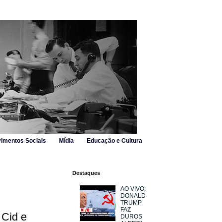
imentos Sociais
Mídia
Educação e Cultura
Destaques
AO VIVO:
DONALD
TRUMP
FAZ
 Cid e
DUROS