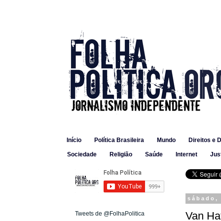
Início
Política Brasileira
Mundo
Direitos e 
Sociedade
Religião
Saúde
Internet
Jus
sábado,
Van Hat
Tweets de @FolhaPolitica