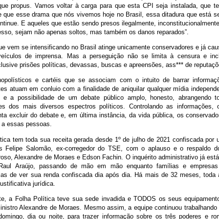
que propus. Vamos voltar à carga para que esta CPI seja instalada, que t
 e que esse drama que nós vivemos hoje no Brasil, essa ditadura que está s
ntinue. E aqueles que estão sendo presos ilegalmente, inconstitucionalment
esso, sejam não apenas soltos, mas também os danos reparados”.
ue vem se intensificando no Brasil atinge unicamente conservadores e já ca
eículos de imprensa. Mas a perseguição não se limita à censura e incl
lusive prisões políticas, devassas, buscas e apreensões, ass*** de reputaçõ
polísticos e cartéis que se associam com o intuito de barrar informaçõ
tes atuam em conluio com a finalidade de aniquilar qualquer mídia independe
io e a possibilidade de um debate público amplo, honesto, abrangendo t
des dos mais diversos espectros políticos. Controlando as informações, o
enta excluir do debate e, em última instância, da vida pública, os conservad
 a essas pessoas.
ítica tem toda sua receita gerada desde 1º de julho de 2021 confiscada por 
is Felipe Salomão, ex-corregedor do TSE, com o aplauso e o respaldo do
oso, Alexandre de Moraes e Edson Fachin. O inquérito administrativo já está 
 Raul Araújo, passando de mão em mão enquanto famílias e empresa
as de ver sua renda confiscada dia após dia. Há mais de 32 meses, toda 
ustificativa jurídica.
te, a Folha Política teve sua sede invadida e TODOS os seus equipament
nistro Alexandre de Moraes. Mesmo assim, a equipe continuou trabalhand
omingo, dia ou noite, para trazer informação sobre os três poderes e ro