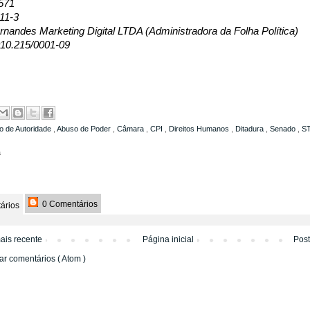
571
11-3
nandes Marketing Digital LTDA (Administradora da Folha Política)
10.215/0001-09
o de Autoridade
,
Abuso de Poder
,
Câmara
,
CPI
,
Direitos Humanos
,
Ditadura
,
Senado
,
S
a
0 Comentários
ários
ais recente
Página inicial
Pos
ar comentários ( Atom )