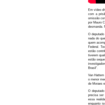
Em vídeo di
com a prisã
omissão con
por Mauro Ci
desmanda. N
O deputado 
nada do que
quem acompa
Federal. To
estão contri
tiverem qual
estão sequer
investigad
Brasil”.
Van Hattem 
o menor med
de Moraes e
O deputado 
precisa ser
essa realid
enquanto is