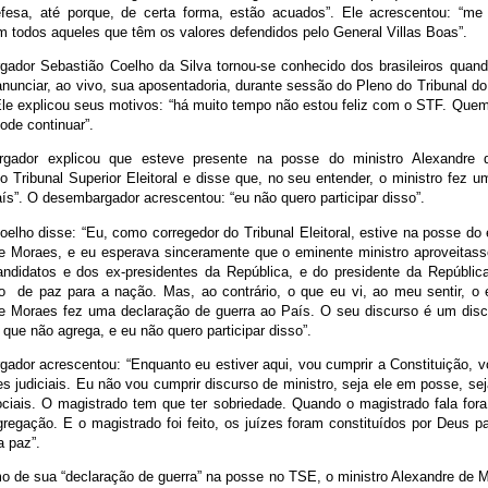
fesa, até porque, de certa forma, estão acuados”. Ele acrescentou: “me
om todos aqueles que têm os valores defendidos pelo General Villas Boas”.
ador Sebastião Coelho da Silva tornou-se conhecido dos brasileiros quan
nunciar, ao vivo, sua aposentadoria, durante sessão do Pleno do Tribunal do 
 Ele explicou seus motivos: “há muito tempo não estou feliz com o STF. Quem
ode continuar”.
gador explicou que esteve presente na posse do ministro Alexandre
o Tribunal Superior Eleitoral e disse que, no seu entender, o ministro fez 
ís”. O desembargador acrescentou: “eu não quero participar disso”.
elho disse: “Eu, como corregedor do Tribunal Eleitoral, estive na posse do
e Moraes, e eu esperava sinceramente que o eminente ministro aproveitas
candidatos e dos ex-presidentes da República, e do presidente da Repúblic
 de paz para a nação. Mas, ao contrário, o que eu vi, ao meu sentir, o 
e Moraes fez uma declaração de guerra ao País. O seu discurso é um disc
que não agrega, e eu não quero participar disso”.
ador acrescentou: “Enquanto eu estiver aqui, vou cumprir a Constituição, vo
s judiciais. Eu não vou cumprir discurso de ministro, seja ele em posse, sej
ciais. O magistrado tem que ter sobriedade. Quando o magistrado fala fora
egação. E o magistrado foi feito, os juízes foram constituídos por Deus pa
a paz”.
 de sua “declaração de guerra” na posse no TSE, o ministro Alexandre de 