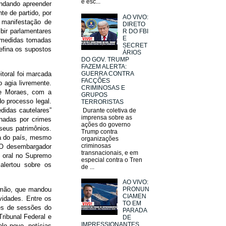
e esc...
andando apreender
te de partido, por
AO VIVO:
a manifestação de
DIRETO
ibir parlamentares
R DO FBI
E
s medidas tomadas
SECRET
efina os supostos
ÁRIOS
DO GOV. TRUMP
FAZEM ALERTA:
toral foi marcada
GUERRA CONTRA
FACÇÕES
 agia livremente.
CRIMINOSAS E
e Moraes, com a
GRUPOS
do processo legal.
TERRORISTAS
didas cautelares”
Durante coletiva de
imprensa sobre as
enadas por crimes
ações do governo
seus patrimônios.
Trump contra
ia do país, mesmo
organizações
criminosas
 O desembargador
transnacionais, e em
o oral no Supremo
especial contra o Tren
alertou sobre os
de ...
AO VIVO:
lomão, que mandou
PRONUN
CIAMEN
vidades. Entre os
TO EM
ões de sessões do
PARADA
ribunal Federal e
DE
IMPRESSIONANTES
elo povo, notícias