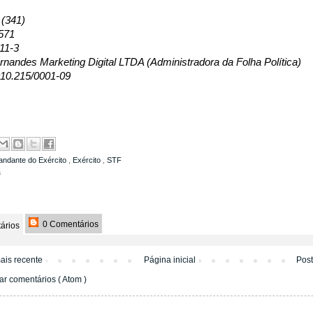
 (341)
571
11-3
nandes Marketing Digital LTDA (Administradora da Folha Política)
10.215/0001-09
ndante do Exército
,
Exército
,
STF
a
0 Comentários
ários
ais recente
Página inicial
Pos
ar comentários ( Atom )