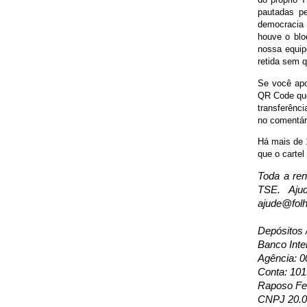
pautadas pe
democracia 
houve o blo
nossa equip
retida sem q
Se você apoi
QR Code que 
transferênc
no comentári
Há mais de 1
que o cartel
Toda a ren
TSE. Aju
ajude@folh
Depósitos 
Banco Inte
Agência: 0
Conta: 10
Raposo Fer
CNPJ 20.0