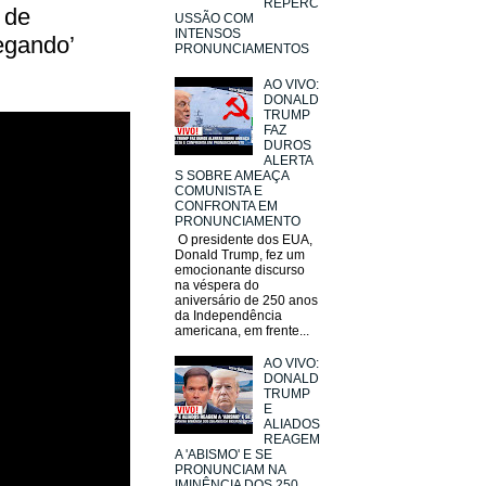
REPERC
 de
USSÃO COM
INTENSOS
hegando’
PRONUNCIAMENTOS
AO VIVO:
DONALD
TRUMP
FAZ
DUROS
ALERTA
S SOBRE AMEAÇA
COMUNISTA E
CONFRONTA EM
PRONUNCIAMENTO
O presidente dos EUA,
Donald Trump, fez um
emocionante discurso
na véspera do
aniversário de 250 anos
da Independência
americana, em frente...
AO VIVO:
DONALD
TRUMP
E
ALIADOS
REAGEM
A 'ABISMO' E SE
PRONUNCIAM NA
IMINÊNCIA DOS 250