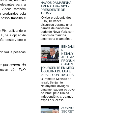
NAVIOS DA MARINHA
elevantes para a
AMERICANA - VICE-
de vídeos, também
PRESIDENTE DE
m produzidos pela
TRUMP
O vice-presidente dos
nosso trabalho é
EUA, JD Vance,
discursou durante uma
parada de navios no
 Pix, utilizando o
porto de Nova York, com
PIX, há a opção de
navios da marinha
americana e também...
ção deste vídeo e
BENJAMI
N
ando voz a pessoas
NETANY
AHU FAZ
PRONUN
CIAMEN
da por ordem do
TO URGENTE EM MEIO
 meio do PIX:
À GUERRA DE EUA E
ISRAEL CONTRA O IRÃ
O Primeiro-Ministro de
Israel, Benjamin
Netanyahu, divulgou
uma mensagem ao povo
de Israel pelo Dia da
Independência, quando
expôs o sucesso...
AO VIVO:
SECRET