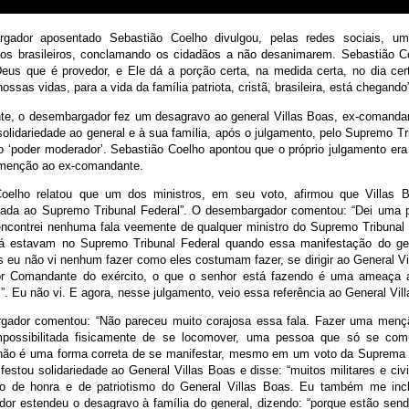
gador aposentado Sebastião Coelho divulgou, pelas redes sociais, 
os brasileiros, conclamando os cidadãos a não desanimarem. Sebastião C
us que é provedor, e Ele dá a porção certa, na medida certa, no dia ce
 nossas vidas, para a vida da família patriota, cristã, brasileira, está chegando
e, o desembargador fez um desagravo ao general Villas Boas, ex-comandan
olidariedade ao general e à sua família, após o julgamento, pelo Supremo Tr
o ‘poder moderador’. Sebastião Coelho apontou que o próprio julgamento era
 menção ao ex-comandante.
oelho relatou que um dos ministros, em seu voto, afirmou que Villas Bo
ada ao Supremo Tribunal Federal”. O desembargador comentou: “Dei uma p
encontrei nenhuma fala veemente de qualquer ministro do Supremo Tribunal 
já estavam no Supremo Tribunal Federal quando essa manifestação do gen
 eu não vi nenhum fazer como eles costumam fazer, se dirigir ao General Vi
or Comandante do exército, o que o senhor está fazendo é uma ameaça a
. Eu não vi. E agora, nesse julgamento, veio essa referência ao General Vil
gador comentou: “Não pareceu muito corajosa essa fala. Fazer uma men
mpossibilitada fisicamente de se locomover, uma pessoa que só se com
 não é uma forma correta de se manifestar, mesmo em um voto da Suprema 
estou solidariedade ao General Villas Boas e disse: “muitos militares e ci
o de honra e de patriotismo do General Villas Boas. Eu também me incl
or estendeu o desagravo à família do general, dizendo: “porque estão sen