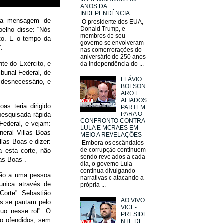
ANOS DA
INDEPENDÊNCIA
uma mensagem de
O presidente dos EUA,
Donald Trump, e
oelho disse: “Nós
membros de seu
rto. E o tempo da
governo se envolveram
”.
nas comemorações do
aniversário de 250 anos
te do Exército, e
da Independência do ...
ibunal Federal, de
FLÁVIO
 desnecessário, e
BOLSON
ARO E
ALIADOS
as teria dirigido
PARTEM
PARA O
esquisada rápida
CONFRONTO CONTRA
Federal, e vejam:
LULA E MORAES EM
eral Villas Boas
MEIO A REVELAÇÕES
llas Boas e dizer:
Embora os escândalos
de corrupção continuem
 esta corte, não
sendo revelados a cada
las Boas”.
dia, o governo Lula
continua divulgando
ção a uma pessoa
narrativas e atacando a
unica através de
própria ...
Corte”. Sebastião
AO VIVO:
vis se pautam pelo
VICE-
uo nesse rol”. O
PRESIDE
do ofendidos, sem
NTE DE