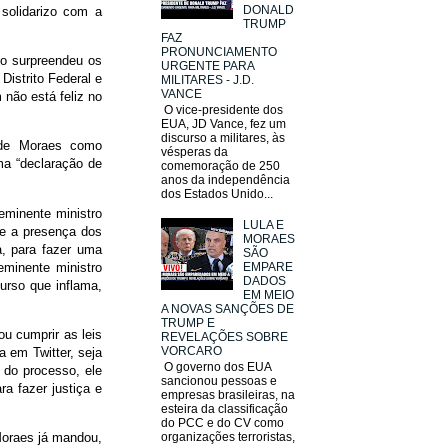
DONALD
 solidarizo com a
TRUMP
FAZ
PRONUNCIAMENTO
do surpreendeu os
URGENTE PARA
Distrito Federal e
MILITARES - J.D.
VANCE
 não está feliz no
O vice-presidente dos
EUA, JD Vance, fez um
discurso a militares, às
 de Moraes como
vésperas da
uma “declaração de
comemoração de 250
anos da independência
dos Estados Unido...
 eminente ministro
LULA E
se a presença dos
MORAES
a, para fazer uma
SÃO
eminente ministro
EMPARE
DADOS
urso que inflama,
EM MEIO
A NOVAS SANÇÕES DE
TRUMP E
u cumprir as leis
REVELAÇÕES SOBRE
VORCARO
a em Twitter, seja
O governo dos EUA
 do processo, ele
sancionou pessoas e
ra fazer justiça e
empresas brasileiras, na
esteira da classificação
do PCC e do CV como
Moraes já mandou,
organizações terroristas,