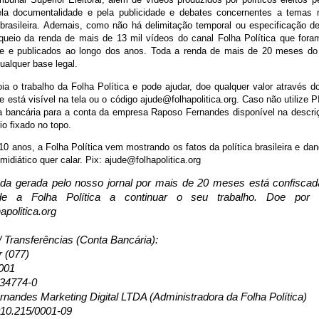
la documentalidade e pela publicidade e debates concernentes a temas r
brasileira. Ademais, como não há delimitação temporal ou especificação 
queio da renda de mais de 13 mil vídeos do canal Folha Política que fora
e e publicados ao longo dos anos. Toda a renda de mais de 20 meses do 
ualquer base legal.
a o trabalho da Folha Política e pode ajudar, doe qualquer valor através do
está visível na tela ou o código ajude@folhapolitica.org. Caso não utilize 
ia bancária para a conta da empresa Raposo Fernandes disponível na descri
o fixado no topo.
0 anos, a Folha Política vem mostrando os fatos da política brasileira e d
 midiático quer calar. Pix: ajude@folhapolitica.org
da gerada pelo nosso jornal por mais de 20 meses está confisca
de a Folha Política a continuar o seu trabalho. Doe por
apolitica.org
/ Transferências (Conta Bancária):
r (077)
001
134774-0
nandes Marketing Digital LTDA (Administradora da Folha Política)
10.215/0001-09