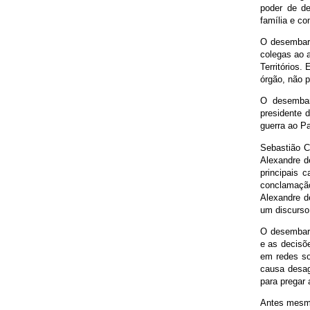
poder de de
família e c
O desembarg
colegas ao a
Territórios.
órgão, não p
O desembar
presidente d
guerra ao Pa
Sebastião Co
Alexandre d
principais 
conclamação
Alexandre d
um discurso 
O desembarg
e as decisõe
em redes so
causa desagr
para pregar 
Antes mesmo