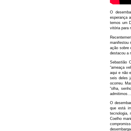
O desembar
esperança a
temos um De
vitória para
Recentement
manifestou s
ação sobre 
destacou a
Sebastião C
“ameaça vel
aqui e não 
seis deles 
ocorreu. Mas
“olha, senh
admitimos…”
O desembar
que está i
tecnologia,
Coelho manif
compromiss
desembargad