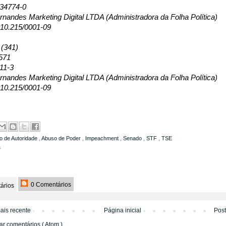
134774-0
nandes Marketing Digital LTDA (Administradora da Folha Política)
10.215/0001-09
 (341)
571
11-3
nandes Marketing Digital LTDA (Administradora da Folha Política)
10.215/0001-09
o de Autoridade
,
Abuso de Poder
,
Impeachment
,
Senado
,
STF
,
TSE
a
0 Comentários
ários
ais recente
Página inicial
Pos
ar comentários ( Atom )