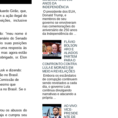
ANOS DA
INDEPENDÊNCIA
uardo Girão, que,
O presidente dos EUA,
Donald Trump, e
 a ação ilegal do
membros de seu
eições, inclusive
governo se envolveram
nas comemorações do
aniversário de 250 anos
ndo: “meu nome é
da Independência do ...
lenário do Senado
FLÁVIO
 As suas posições
BOLSON
e uma resposta às
ARO E
te mas agora estão
ALIADOS
PARTEM
rigado, sr. Elon
PARA O
CONFRONTO CONTRA
LULA E MORAES EM
Musk e dizendo:
MEIO A REVELAÇÕES
o no Brasil.
Embora os escândalos
de corrupção continuem
 Comissão de
sendo revelados a cada
 mesmo que
dia, o governo Lula
a no Brasil. Se o
continua divulgando
narrativas e atacando a
própria ...
AO VIVO:
VICE-
rou os abusos do
PRESIDE
aja e cumpra seu
NTE DE