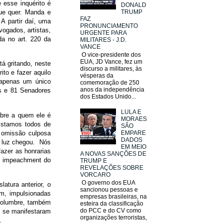
e esse inquérito é
DONALD
TRUMP
ue quer. Manda e
FAZ
A partir daí, uma
PRONUNCIAMENTO
ogados, artistas,
URGENTE PARA
da no art. 220 da
MILITARES - J.D.
VANCE
O vice-presidente dos
EUA, JD Vance, fez um
á gritando, neste
discurso a militares, às
ito e fazer aquilo
vésperas da
 apenas um único
comemoração de 250
anos da independência
s e 81 Senadores
dos Estados Unido...
LULA E
obre a quem ele é
MORAES
 Estamos todos de
SÃO
a omissão culposa
EMPARE
DADOS
a luz chegou. Nós
EM MEIO
fazer as honrarias
A NOVAS SANÇÕES DE
de impeachment do
TRUMP E
REVELAÇÕES SOBRE
VORCARO
O governo dos EUA
atura anterior, o
sancionou pessoas e
am, impulsionadas
empresas brasileiras, na
lcolumbre, também
esteira da classificação
do PCC e do CV como
os se manifestaram
organizações terroristas,
s.