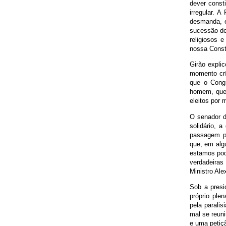
dever consti
irregular. 
desmanda, e
sucessão de
religiosos 
nossa Consti
Girão expli
momento crít
que o Congr
homem, que
eleitos por 
O senador d
solidário, 
passagem po
que, em alg
estamos pode
verdadeiras
Ministro Ale
Sob a presi
próprio ple
pela parali
mal se reuni
e uma petiç