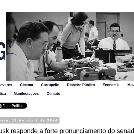
Deveres
Cinema
Corrupção
Dinheiro Público
Economia
Mov
tiça
Manifestações
Contato
eira, 11 de abril de 2024
usk responde a forte pronunciamento do senad