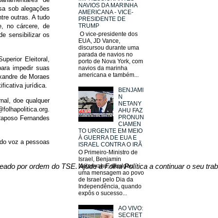
NAVIOS DA MARINHA
ssa sob alegações
AMERICANA - VICE-
tre outras. A tudo
PRESIDENTE DE
, no cárcere, de
TRUMP
O vice-presidente dos
de sensibilizar os
EUA, JD Vance,
discursou durante uma
parada de navios no
uperior Eleitoral,
porto de Nova York, com
para impedir suas
navios da marinha
americana e também...
exandre de Moraes
icativa jurídica.
BENJAMI
N
nal, doe qualquer
NETANY
folhapolitica.org.
AHU FAZ
PRONUN
 Raposo Fernandes
CIAMEN
TO URGENTE EM MEIO
À GUERRA DE EUA E
ando voz a pessoas
ISRAEL CONTRA O IRÃ
O Primeiro-Ministro de
Israel, Benjamin
Netanyahu, divulgou
eado por ordem do TSE. Ajude a Folha Política a continuar o seu tra
uma mensagem ao povo
de Israel pelo Dia da
Independência, quando
expôs o sucesso...
AO VIVO:
SECRET