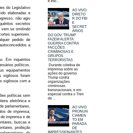
e esc...
es do Legislativo
AO VIVO:
sido elaboradas e
DIRETO
ngresso, não agiu
R DO FBI
E
uéritos secretos
SECRET
o vem se omitindo
ÁRIOS
ortes superiores.
DO GOV. TRUMP
FAZEM ALERTA:
lquer pedido de
GUERRA CONTRA
 autoconcedidos a
FACÇÕES
CRIMINOSAS E
GRUPOS
o. Em inquéritos
TERRORISTAS
sários políticos.
Durante coletiva de
imprensa sobre as
eus equipamentos
ações do governo
s sigilosos foram
Trump contra
s sigilosos com a
organizações
criminosas
transnacionais, e em
especial contra o Tren
sões políticas sem
de ...
eira eletrônica e
 de parlamentares,
AO VIVO:
ulos de imprensa;
PRONUN
CIAMEN
s de imprensa e de
TO EM
entares; buscas e
PARADA
ntares; proibição
DE
IMPRESSIONANTES
arlamentares de