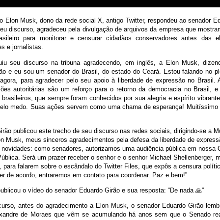
o Elon Musk, dono da rede social X, antigo Twitter, respondeu ao senador Ed
 seu discurso, agradeceu pela divulgação de arquivos da empresa que mostram
brasileiro para monitorar e censurar cidadãos conservadores antes das el
s e jornalistas.
uiu seu discurso na tribuna agradecendo, em inglês, a Elon Musk, dize
ão e eu sou um senador do Brasil, do estado do Ceará. Estou falando no p
 agora, para agradecer pelo seu apoio à liberdade de expressão no Brasil.
sões autoritárias são um reforço para o retorno da democracia no Brasil, 
brasileiros, que sempre foram conhecidos por sua alegria e espírito vibran
elo medo. Suas ações servem como uma chama de esperança! Muitíssimo ob
rão publicou este trecho de seu discurso nas redes sociais, dirigindo-se a 
on Musk, meus sinceros agradecimentos pela defesa da liberdade de expressã
novidades: como senadores, autorizamos uma audiência pública em nossa
ública. Será um prazer receber o senhor e o senhor Michael Shellenberger,
, para falarem sobre o escândalo do Twitter Files, que expôs a censura polític
ver de acordo, entraremos em contato para coordenar. Paz e bem!”
ublicou o vídeo do senador Eduardo Girão e sua resposta: “De nada 🙏”
urso, antes do agradecimento a Elon Musk, o senador Eduardo Girão lemb
lexandre de Moraes que vêm se acumulando há anos sem que o Senado re