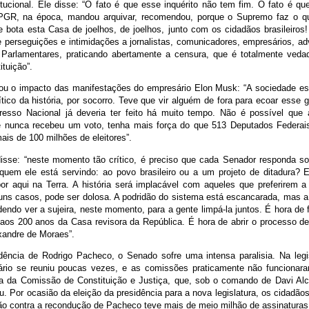
tucional. Ele disse: “O fato é que esse inquérito não tem fim. O fato é qu
A PGR, na época, mandou arquivar, recomendou, porque o Supremo faz o q
 bota esta Casa de joelhos, de joelhos, junto com os cidadãos brasileiros! 
 perseguições e intimidações a jornalistas, comunicadores, empresários, adv
e Parlamentares, praticando abertamente a censura, que é totalmente veda
tuição”.
cou o impacto das manifestações do empresário Elon Musk: “A sociedade est
ico da história, por socorro. Teve que vir alguém de fora para ecoar esse gr
esso Nacional já deveria ter feito há muito tempo. Não é possível que
 nunca recebeu um voto, tenha mais força do que 513 Deputados Federai
mais de 100 milhões de eleitores”.
isse: “neste momento tão crítico, é preciso que cada Senador responda s
a quem ele está servindo: ao povo brasileiro ou a um projeto de ditadura?
r aqui na Terra. A história será implacável com aqueles que preferirem 
uns casos, pode ser dolosa. A podridão do sistema está escancarada, mas 
ndo ver a sujeira, neste momento, para a gente limpá-la juntos. É hora de 
 aos 200 anos da Casa revisora da República. É hora de abrir o processo 
xandre de Moraes”.
dência de Rodrigo Pacheco, o Senado sofre uma intensa paralisia. Na legisl
nário se reuniu poucas vezes, e as comissões praticamente não funcionar
sia da Comissão de Constituição e Justiça, que, sob o comando de Davi A
u. Por ocasião da eleição da presidência para a nova legislatura, os cidadã
ão contra a recondução de Pacheco teve mais de meio milhão de assinatura