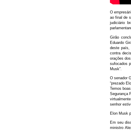
O empresári
ao final de
judiciário 
parlamentare
Girão concl
Eduardo Gir
deste país,
contra deci
orações dos 
sufocados p
Musk”.
O senador Gi
“prezado El
Temos boas 
Segurança P
virtualmente
senhor esti
Elon Musk p
Em seu disc
ministro A