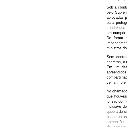
Sob a condu
pelo Suprem
aprovadas p
para prote
conduzidos 
em cumprir 
De forma m
impeachment
ministros do
Sem control
secretos, o
Em um dess
apreendidos
compartilha
velha impre
No chamado ‘
que houvess
‘prisão domi
inclusive d
quebra de si
parlamentar
apreensões 
de contato