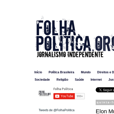
Início
Política Brasileira
Mundo
Direitos e 
Sociedade
Religião
Saúde
Internet
Jus
quinta-f
Elon M
Tweets de @FolhaPolitica