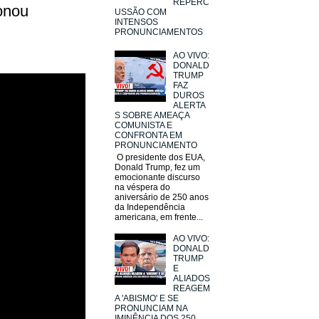
REPERC
onou
USSÃO COM
INTENSOS
PRONUNCIAMENTOS
AO VIVO:
DONALD
TRUMP
FAZ
DUROS
ALERTA
S SOBRE AMEAÇA
COMUNISTA E
CONFRONTA EM
PRONUNCIAMENTO
O presidente dos EUA,
Donald Trump, fez um
emocionante discurso
na véspera do
aniversário de 250 anos
da Independência
americana, em frente...
AO VIVO:
DONALD
TRUMP
E
ALIADOS
REAGEM
A 'ABISMO' E SE
PRONUNCIAM NA
IMINÊNCIA DOS 250