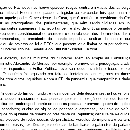
ção de Pacheco, não houve qualquer reação contra a invasão das atribuiçõ
o Tribunal Federal, que passou a legislar ou suspender leis que tinham 
or aquele poder. O presidente da Casa, que é também o presidente do Co
ger as prerrogativas dos parlamentares, que vêm sendo violadas em inq
nas cortes superiores. Pacheco também é alvo de críticas porque o Senad
seu dever constitucional de promover o controle dos atos de ministros das c
onocrática, o presidente do senado impede a análise de todo e qua
 ou de projetos de lei e PECs que possam vir a limitar os super-poderes
 Supremo Tribunal Federal e do Tribunal Superior Eleitoral.
e externo, alguns ministros do Supremo agem ao arrepio da Constituiçã
 ministro Alexandre de Moraes, por exemplo, promove uma perseguição a adver
es inquéritos, a Folha Política teve sua sede invadida e todos os s
. O inquérito foi arquivado por falta de indícios de crimes, mas os dado
dos com outros inquéritos e com a CPI da pandemia, que compartilhava dado
nsa.
inquérito do fim do mundo’, e nos inquéritos dele decorrentes, já houve: pri
e sequer indiciamento das pessoas presas; imposição de uso de tornozel
ciliar’ em endereço diferente de onde as pessoas moravam; quebra de sigilo
e senadores; quebra de sigilos de pessoas e empresas, inclusive de veíc
gilos do ajudante de ordens do presidente da República; censura de veículo
es; bloqueio de redes sociais de jornalistas, veículos de imprensa e parlam
em empresas, residências, residências de familiares, e gabinetes de parlame
 entre pessoas, que muitas vezes, nem se conhecem; proibição a p