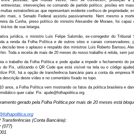
entrevistas; intervenções no comando de partido político; prisões em ma
multas estratosféricas que representam evidente confisco de propriedade; en
uito mais, o Senado Federal assistiu passivamente. Nem mesmo a morte
reira da Cunha, preso político do ministro Alexandre de Moraes, foi capaz 
tirá-los de sua letargia.
ativa jurídica, o ministro Luís Felipe Salomão, ex-corregedor do Tribunal S
oda a renda da Folha Política e de outros sites e canais conservadores, 
 A decisão teve o aplauso e respaldo dos ministros Luís Roberto Barroso, Al
in. Toda a receita de mais de 20 meses do nosso trabalho é retida, sem justif
ia o trabalho da Folha Política e pode ajudar a impedir o fechamento do jor
s do Pix, utilizando o QR Code que está visível na tela ou o código ajude@
ilize PIX, há a opção de transferência bancária para a conta da empresa
a descrição deste vídeo e no comentário fixado no topo.
0 anos, a Folha Política vem mostrando os fatos da política brasileira e d
 midiático quer calar. Pix: ajude@folhapolitica.org
uramento gerado pela Folha Política por mais de 20 meses está bloqu
folhapolitica.org
/ Transferências (Conta Bancária): 
r (077)
001