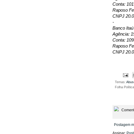
Conta: 10
Raposo Fer
CNPJ 20.0
-
Banco Itaú
Agência: 1
Conta: 109
Raposo Fer
CNPJ 20.0
Temas:
Abus
Folha Polític
Coment
Postagem m
Assinar:
Post