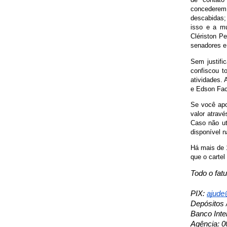
concederem 
descabidas; 
isso e a m
Clériston Pe
senadores e 
Sem justific
confiscou t
atividades.
e Edson Fach
Se você apo
valor atravé
Caso não ut
disponível n
Há mais de 1
que o cartel
Todo o fat
PIX: 
ajude@
Depósitos 
Banco Inte
Agência: 0