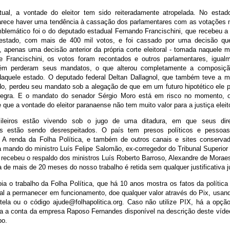
tual, a vontade do eleitor tem sido reiteradamente atropelada. No esta
 parece haver uma tendência à cassação dos parlamentares com as votações 
lemático foi o do deputado estadual Fernando Francischini, que recebeu a
o estado, com mais de 400 mil votos, e foi cassado por uma decisão qu
, apenas uma decisão anterior da própria corte eleitoral - tomada naquele
 Francischini, os votos foram recontados e outros parlamentares, igualm
ém perderam seus mandatos, o que alterou completamente a composiçã
 daquele estado. O deputado federal Deltan Dallagnol, que também teve a m
do, perdeu seu mandato sob a alegação de que em um futuro hipotético ele po
regra. E o mandato do senador Sérgio Moro está em risco no momento, o
que a vontade do eleitor paranaense não tem muito valor para a justiça eleit
sileiros estão vivendo sob o jugo de uma ditadura, em que seus dire
is estão sendo desrespeitados. O país tem presos políticos e pessoas,
 A renda da Folha Política, e também de outros canais e sites conserva
 mando do ministro Luís Felipe Salomão, ex-corregedor do Tribunal Superior
 recebeu o respaldo dos ministros Luís Roberto Barroso, Alexandre de Morae
 de mais de 20 meses do nosso trabalho é retida sem qualquer justificativa ju
a o trabalho da Folha Política, que há 10 anos mostra os fatos da política 
rnal a permanecer em funcionamento, doe qualquer valor através do Pix, usa
tela ou o código ajude@folhapolitica.org. Caso não utilize PIX, há a opção
ra a conta da empresa Raposo Fernandes disponível na descrição deste víde
po.