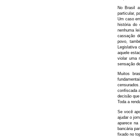
No Brasil a
particular,
Um caso emb
história d
nenhuma lei
cassação de
povo, tamb
Legislativa
aquele esta
violar uma 
sensação de 
Muitos bra
fundamenta
censurados.
confiscada a
decisão que
Toda a renda
Se você apoi
ajudar o jo
aparece na 
bancária pa
fixado no to