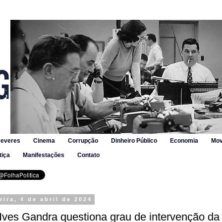
Deveres
Cinema
Corrupção
Dinheiro Público
Economia
Mov
tiça
Manifestações
Contato
eira, 4 de abril de 2024
 Ives Gandra questiona grau de intervenção da 