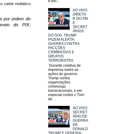
e esc...
o cartel midiático
AO VIVO:
DIRETO
da por ordem do
R DO FBI
E
 meio do PIX:
SECRET
ÁRIOS
DO GOV. TRUMP
FAZEM ALERTA:
GUERRA CONTRA
FACÇÕES
CRIMINOSAS E
GRUPOS
TERRORISTAS
Durante coletiva de
imprensa sobre as
ações do governo
Trump contra
organizações
criminosas
transnacionais, e em
especial contra o Tren
de ...
AO VIVO:
SECRET
ÁRIO DE
GUERRA
DE
DONALD
TRUMP E GENERAL