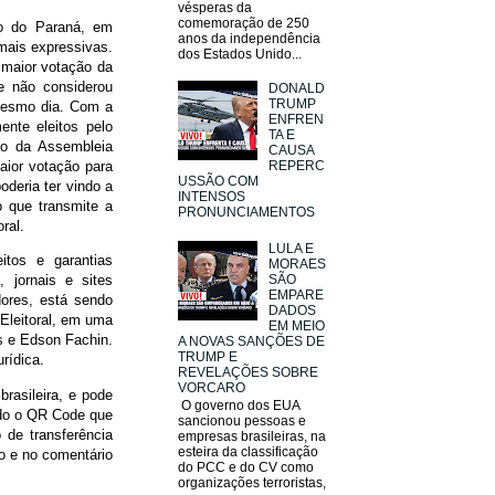
vésperas da
comemoração de 250
do do Paraná, em
anos da independência
mais expressivas.
dos Estados Unido...
 maior votação da
e não considerou
DONALD
TRUMP
 mesmo dia. Com a
ENFREN
ente eleitos pelo
TA E
o da Assembleia
CAUSA
REPERC
aior votação para
USSÃO COM
deria ter vindo a
INTENSOS
 que transmite a
PRONUNCIAMENTOS
oral.
LULA E
itos e garantias
MORAES
SÃO
 jornais e sites
EMPARE
dores, está sendo
DADOS
 Eleitoral, em uma
EM MEIO
s e Edson Fachin.
A NOVAS SANÇÕES DE
TRUMP E
rídica.
REVELAÇÕES SOBRE
VORCARO
brasileira, e pode
O governo dos EUA
ndo o QR Code que
sancionou pessoas e
 de transferência
empresas brasileiras, na
esteira da classificação
o e no comentário
do PCC e do CV como
organizações terroristas,