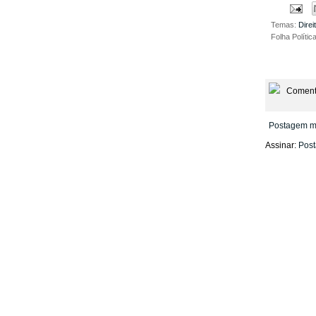
Temas:
Direi
Folha Polític
Coment
Postagem m
Assinar:
Post