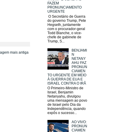
FAZEM
PRONUNCIAMENTO
URGENTE
O Secretário de Guerra
do governo Trump, Pete
Hegseth, juntamente
com o procurador-geral
Todd Blanche, o vice-
chefe de gabinete de
Trump, S...
BENJAMI
tagem mais antiga
N
NETANY
AHU FAZ
PRONUN
CIAMEN
TO URGENTE EM MEIO
À GUERRA DE EUA E
ISRAEL CONTRA O IRÃ
O Primeiro-Ministro de
Israel, Benjamin
Netanyahu, divulgou
uma mensagem ao povo
de Israel pelo Dia da
Independência, quando
expôs o sucesso...
AO VIVO:
PRONUN
CIAMEN