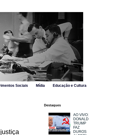
imentos Sociais
Mídia
Educação e Cultura
Destaques
AO VIVO:
DONALD
TRUMP
FAZ
justiça
DUROS