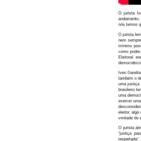
O jurista I
andamento, 
nós temos qu
O jurista l
nem sempre t
mínimo poss
como poder,
Eleitoral e
democrático
Ives Gandra
também o dep
uma justiça 
brasileiro 
uma democrac
exercer uma 
desconsidera
eleitor, al
vontade do e
O jurista al
“justiça pa
respeitada”.