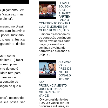
FLÁVIO
BOLSON
o julgamento, em
ARO E
ALIADOS
e “cada vez mais,
PARTEM
 eleitor”.
PARA O
CONFRONTO CONTRA
 mesmo no Brasil,
LULA E MORAES EM
MEIO A REVELAÇÕES
ra para intervir o
Embora os escândalos
poder Judiciário,
de corrupção continuem
ca, que a Justiça
sendo revelados a cada
arantir o direito
dia, o governo Lula
continua divulgando
narrativas e atacando a
própria ...
assim como
uinte (...) fazer
AO VIVO:
e que o povo
VICE-
ente do que é
PRESIDE
NTE DE
didato tem para
DONALD
xaminados ou
TRUMP
na vontade do
FAZ
PRONUNCIAMENTO
nsação de que a
URGENTE PARA
MILITARES - J.D.
VANCE
dores”, apontando:
O vice-presidente dos
ue ela possa ser
EUA, JD Vance, fez um
discurso a militares, às