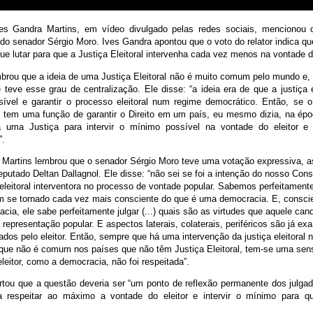
ves Gandra Martins, em vídeo divulgado pelas redes sociais, mencionou 
do senador Sérgio Moro. Ives Gandra apontou que o voto do relator indica qu
e lutar para que a Justiça Eleitoral intervenha cada vez menos na vontade do
embrou que a ideia de uma Justiça Eleitoral não é muito comum pelo mundo e,
eve esse grau de centralização. Ele disse: “a ideia era de que a justiça e
ível e garantir o processo eleitoral num regime democrático. Então, se o 
 tem uma função de garantir o Direito em um país, eu mesmo dizia, na épo
ra uma Justiça para intervir o mínimo possível na vontade do eleitor e g
”.
 Martins lembrou que o senador Sérgio Moro teve uma votação expressiva, 
utado Deltan Dallagnol. Ele disse: “não sei se foi a intenção do nosso Constit
eleitoral interventora no processo de vontade popular. Sabemos perfeitament
tem se tornado cada vez mais consciente do que é uma democracia. E, consci
ia, ele sabe perfeitamente julgar (...) quais são as virtudes que aquele can
representação popular. E aspectos laterais, colaterais, periféricos são já e
dos pelo eleitor. Então, sempre que há uma intervenção da justiça eleitoral 
go que não é comum nos países que não têm Justiça Eleitoral, tem-se uma se
leitor, como a democracia, não foi respeitada”.
ertou que a questão deveria ser “um ponto de reflexão permanente dos julga
ra respeitar ao máximo a vontade do eleitor e intervir o mínimo para q