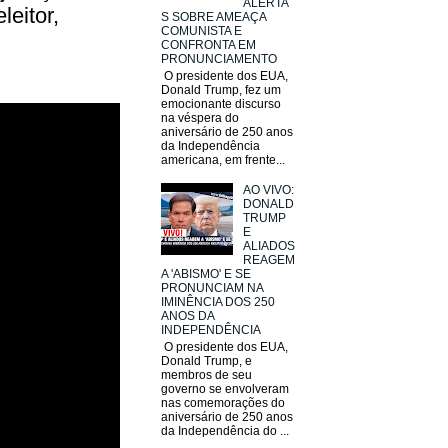
ALERTA
leitor,
S SOBRE AMEAÇA
COMUNISTA E
CONFRONTA EM
PRONUNCIAMENTO
O presidente dos EUA,
Donald Trump, fez um
emocionante discurso
na véspera do
aniversário de 250 anos
da Independência
americana, em frente...
AO VIVO:
DONALD
TRUMP
E
ALIADOS
REAGEM
A 'ABISMO' E SE
PRONUNCIAM NA
IMINÊNCIA DOS 250
ANOS DA
INDEPENDÊNCIA
O presidente dos EUA,
Donald Trump, e
membros de seu
governo se envolveram
nas comemorações do
aniversário de 250 anos
da Independência do ...