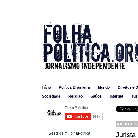
Início
Política Brasileira
Mundo
Direitos e 
Sociedade
Religião
Saúde
Internet
Jus
quinta-f
Jurista
Tweets de @FolhaPolitica