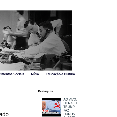
imentos Sociais
Mídia
Educação e Cultura
Destaques
AO VIVO:
DONALD
TRUMP
FAZ
tado
DUROS