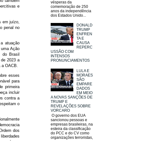
omo também
vésperas da
ercitivas e
comemoração de 250
anos da independência
dos Estados Unido...
s em juízo,
DONALD
o penal no
TRUMP
ENFREN
TA E
 a atuação
CAUSA
REPERC
u uma Ação
USSÃO COM
 do Brasil
INTENSOS
 de 2023 a
PRONUNCIAMENTOS
ra a OACB.
LULA E
obre esses
MORAES
SÃO
onável para
EMPARE
e primeira
DADOS
eça incluir
EM MEIO
A NOVAS SANÇÕES DE
s contra a
TRUMP E
respeitam o
REVELAÇÕES SOBRE
VORCARO
O governo dos EUA
ionalmente
sancionou pessoas e
empresas brasileiras, na
democracia
esteira da classificação
a Ordem dos
do PCC e do CV como
liberdades
organizações terroristas,