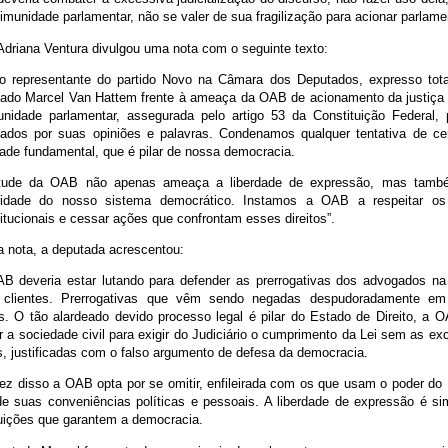
 imunidade parlamentar, não se valer de sua fragilização para acionar parlame
Adriana Ventura divulgou uma nota com o seguinte texto:
o representante do partido Novo na Câmara dos Deputados, expresso tota
ado Marcel Van Hattem frente à ameaça da OAB de acionamento da justiça c
nidade parlamentar, assegurada pelo artigo 53 da Constituição Federal, 
ados por suas opiniões e palavras. Condenamos qualquer tentativa de ce
dade fundamental, que é pilar de nossa democracia.
itude da OAB não apenas ameaça a liberdade de expressão, mas tamb
gridade do nosso sistema democrático. Instamos a OAB a respeitar os 
itucionais e cessar ações que confrontam esses direitos”.
 a nota, a deputada acrescentou:
B deveria estar lutando para defender as prerrogativas dos advogados na
 clientes. Prerrogativas que vêm sendo negadas despudoradamente em 
is. O tão alardeado devido processo legal é pilar do Estado de Direito, a 
ar a sociedade civil para exigir do Judiciário o cumprimento da Lei sem as e
, justificadas com o falso argumento de defesa da democracia.
z disso a OAB opta por se omitir, enfileirada com os que usam o poder do
de suas conveniências políticas e pessoais. A liberdade de expressão é s
tuições que garantem a democracia.