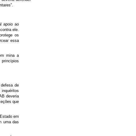
ntares”.
l apoio ao
ontra ele.
protege os
rcear essa
ém mina a
princípios
 defesa de
inquéritos
OAB deveria
xceções que
 Estado em
im uma das