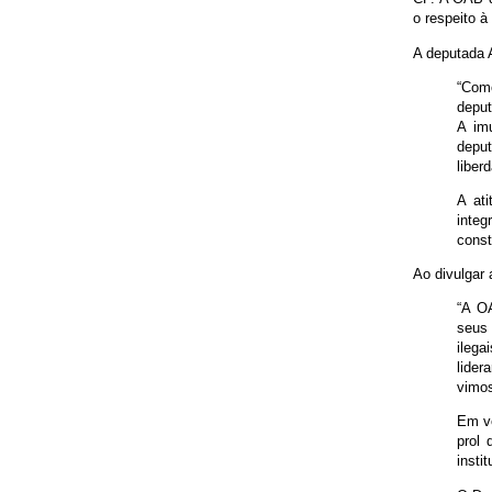
o respeito à
A deputada 
“Com
deput
A imu
deput
liber
A at
inte
const
Ao divulgar
“A OA
seus
ilega
lider
vimos
Em ve
prol 
insti