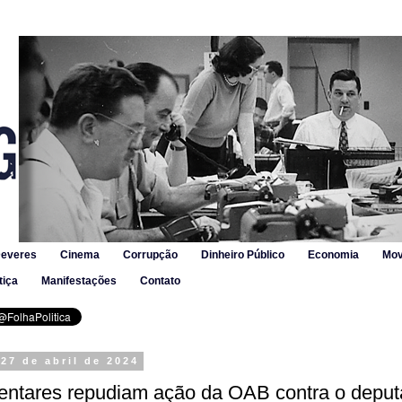
Deveres
Cinema
Corrupção
Dinheiro Público
Economia
Mov
tiça
Manifestações
Contato
27 de abril de 2024
entares repudiam ação da OAB contra o depu