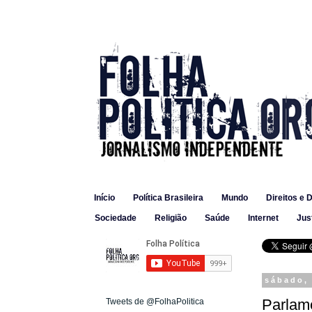
Início
Política Brasileira
Mundo
Direitos e 
Sociedade
Religião
Saúde
Internet
Jus
sábado, 
Parlam
Tweets de @FolhaPolitica