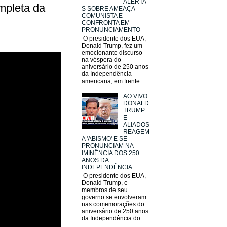
ALERTA
mpleta da
S SOBRE AMEAÇA
COMUNISTA E
CONFRONTA EM
PRONUNCIAMENTO
O presidente dos EUA,
Donald Trump, fez um
emocionante discurso
na véspera do
aniversário de 250 anos
da Independência
americana, em frente...
AO VIVO:
DONALD
TRUMP
E
ALIADOS
REAGEM
A 'ABISMO' E SE
PRONUNCIAM NA
IMINÊNCIA DOS 250
ANOS DA
INDEPENDÊNCIA
O presidente dos EUA,
Donald Trump, e
membros de seu
governo se envolveram
nas comemorações do
aniversário de 250 anos
da Independência do ...