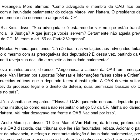
 Rosangela Moro afirmou: “Como advogada e membro da OAB fico pe
 com a imunidade parlamentar do colega Marcel van Hattem. O presidente 
rentemente não conhece o artigo 53 da CF”.
Bia Kicis disse: “Sou advogada e é estarrecedor ver no que estão tran
cial à Justiça? A que justiça vocês servem? Certamente não aquela prev
 da CF. Já leram o art. 53 da Carta? Vergonha!”.
Nikolas Ferreira questionou: “Já não basta as violações aos advogados feita
o o mesmo com as prerrogativas dos deputados? E dessa vez, partindo da
etti reveja sua decisão e respeite a imunidade parlamentar”.
Novo manifestou-se, dizendo: “Vergonhosa a atitude da OAB em ameaçar
rcel Van Hattem por supostas “ofensas e informações falsas sobre a Ordem
erecidas críticas que o deputado teceu à instituição. A OAB deveria volta
devido processo legal e o direito de defesa, duas premissas básicas do D
s no país”.
Júlia Zanatta se espantou: ““Nossa! OAB querendo censurar deputado por
uma instituição como essa não respeitar o artigo 53 da CF. Minha solidari
attem. Vai rolar desagravo em frente à OAB Nacional por isso”.
Andre Marsiglia disse: “O Dep. Marcel Van Hattem, da tribuna, proferiu di
 a OAB discorda, das tribunas que lhe são facultadas, rebata. Acionar o par
r da advocacia, e reforça a constante violação à imunidade parlamentar, pre
everia combater a excessiva judicialização do discurso, não fazer uso dela,