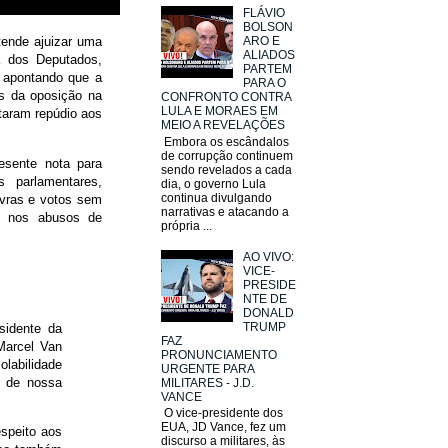
FLÁVIO
BOLSON
tende ajuizar uma
ARO E
ALIADOS
a dos Deputados,
PARTEM
, apontando que a
PARA O
es da oposição na
CONFRONTO CONTRA
LULA E MORAES EM
taram repúdio aos
MEIO A REVELAÇÕES
Embora os escândalos
de corrupção continuem
esente nota para
sendo revelados a cada
parlamentares,
dia, o governo Lula
continua divulgando
avras e votos sem
narrativas e atacando a
B nos abusos de
própria ...
AO VIVO:
VICE-
PRESIDE
NTE DE
DONALD
TRUMP
sidente da
FAZ
Marcel Van
PRONUNCIAMENTO
olabilidade
URGENTE PARA
r de nossa
MILITARES - J.D.
VANCE
O vice-presidente dos
EUA, JD Vance, fez um
espeito aos
discurso a militares, às