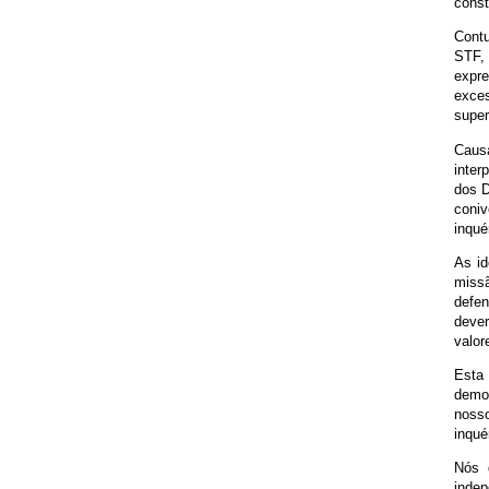
const
Contu
STF,
expre
exces
super
Caus
inter
dos D
coniv
inquér
As i
miss
defen
dever
valor
Esta
democ
nosso
inqué
Nós 
indep