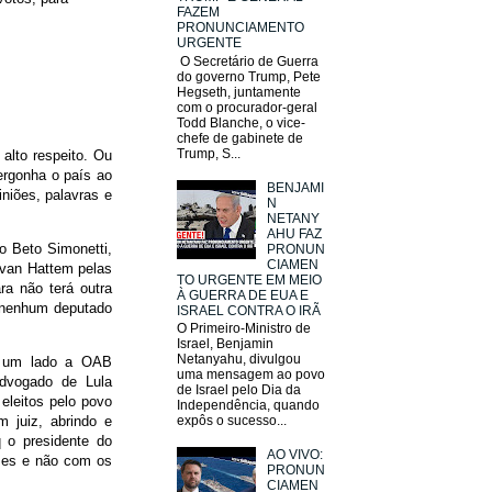
FAZEM
PRONUNCIAMENTO
URGENTE
O Secretário de Guerra
do governo Trump, Pete
Hegseth, juntamente
com o procurador-geral
Todd Blanche, o vice-
chefe de gabinete de
Trump, S...
alto respeito. Ou
ergonha o país ao
BENJAMI
iniões, palavras e
N
NETANY
AHU FAZ
o Beto Simonetti,
PRONUN
CIAMEN
l van Hattem pelas
TO URGENTE EM MEIO
ra não terá outra
À GUERRA DE EUA E
a nenhum deputado
ISRAEL CONTRA O IRÃ
O Primeiro-Ministro de
Israel, Benjamin
Netanyahu, divulgou
e um lado a OAB
uma mensagem ao povo
advogado de Lula
de Israel pelo Dia da
leitos pelo povo
Independência, quando
expôs o sucesso...
 juiz, abrindo e
q o presidente do
AO VIVO:
ses e não com os
PRONUN
CIAMEN