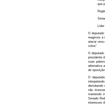
que p
Rogér
Senad
Líder
O deputado 
reagimos à 
atacar uma d
votos”.
O deputado 
presidente d
suas palavr
alternativa
de oposição”
O deputado
interpeland
derrubando 
não tivesse
mantendo in
Senado Rod
interesses do