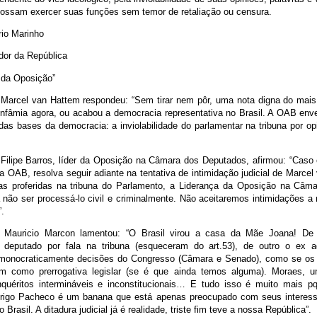
ossam exercer suas funções sem temor de retaliação ou censura.
io Marinho
or da República
 da Oposição”
Marcel van Hattem respondeu: “Sem tirar nem pôr, uma nota digna do mais 
infâmia agora, ou acabou a democracia representativa no Brasil. A OAB env
as bases da democracia: a inviolabilidade do parlamentar na tribuna por op
Filipe Barros, líder da Oposição na Câmara dos Deputados, afirmou: “Caso 
a OAB, resolva seguir adiante na tentativa de intimidação judicial de Marce
as proferidas na tribuna do Parlamento, a Liderança da Oposição na Câma
 a não ser processá-lo civil e criminalmente. Não aceitaremos intimidações 
.
 Mauricio Marcon lamentou: “O Brasil virou a casa da Mãe Joana! D
o deputado por fala na tribuna (esqueceram do art.53), de outro o ex 
monocraticamente decisões do Congresso (Câmara e Senado), como se os e
m como prerrogativa legislar (se é que ainda temos alguma). Moraes, um
quéritos intermináveis e inconstitucionais… E tudo isso é muito mais p
rigo Pacheco é um banana que está apenas preocupado com seus interes
 Brasil. A ditadura judicial já é realidade, triste fim teve a nossa República”.