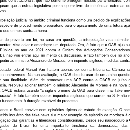
ípios constitucionais, que não somente protegem nossos parlamentares, c
uram que a esfera legislativa possa operar livre de influências externas co
vas.
erpelação judicial no âmbito criminal funciona como um pedido de explicaçõe
spécie de procedimento preparatório para o ajuizamento de uma futura açã
o dos crimes contra a honra.
r de previsto em lei, no caso em questão, a interpelação visa intimidar
mentar. Visa calar e amordaçar um deputado. Ora, é fato que a OAB ajuizo
l Pública no ano de 2021 contra a Ordem dos Advogados Conservadores
). não vou entrar aqui no mérito da discussão. é fato também que no ano
ediu ao ministro Alexandre de Moraes, em inquérito sigiloso, medidas cont
putado federal Marcel Van Hattem apenas opinou na tribuna da Câmara s
 incontroversos. Na sua avaliação, a OAB decidiu usar de um atalho questi
gir sua finalidade. Além de promover uma ACP contra a OACB no juízo d
ncia, resolveu acionar também o ministro Alexandre de Moraes e na nova p
 OACB estaria usando “a sigla e o nome da OAB para disseminar fake new
racia”. É fato também que os inquéritos sigilosos que correm no STF não 
to fundamental à duração razoável do processo.
anos o Brasil convive com episódios típicos de estado de exceção. O nac
cido inquérito das fake news é o maior exemplo de episódio de mordaça à 
igação das garantias e liberdades constitucionais. Desde seu nascedouro 
gados do Brasil foi uma importante trincheira da democracia, das 