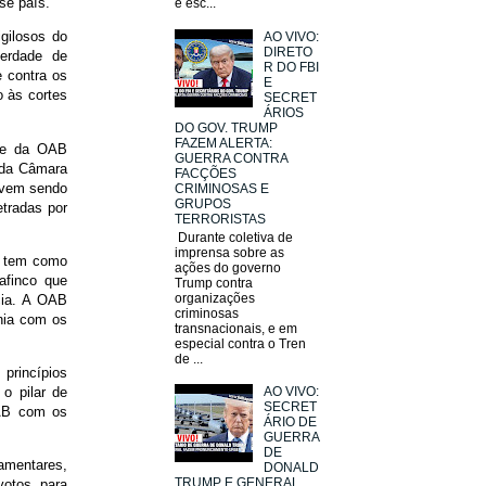
se país.
e esc...
igilosos do
AO VIVO:
DIRETO
erdade de
R DO FBI
 contra os
E
o às cortes
SECRET
ÁRIOS
DO GOV. TRUMP
FAZEM ALERTA:
nte da OAB
GUERRA CONTRA
a da Câmara
FACÇÕES
 vem sendo
CRIMINOSAS E
GRUPOS
etradas por
TERRORISTAS
Durante coletiva de
imprensa sobre as
B tem como
ações do governo
afinco que
Trump contra
organizações
cia. A OAB
criminosas
nia com os
transnacionais, e em
especial contra o Tren
de ...
rincípios
o pilar de
AO VIVO:
SECRET
OAB com os
ÁRIO DE
GUERRA
DE
mentares,
DONALD
TRUMP E GENERAL
votos, para