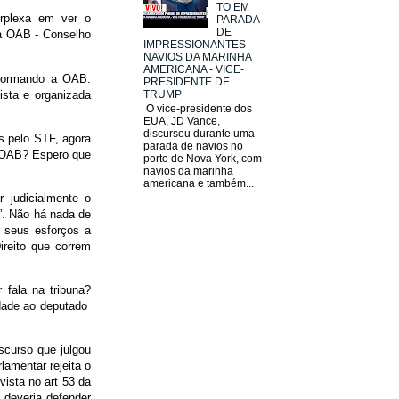
TO EM
rplexa em ver o
PARADA
DE
da OAB - Conselho
IMPRESSIONANTES
NAVIOS DA MARINHA
AMERICANA - VICE-
sformando a OAB.
PRESIDENTE DE
ista e organizada
TRUMP
O vice-presidente dos
EUA, JD Vance,
discursou durante uma
s pelo STF, agora
parada de navios no
 OAB? Espero que
porto de Nova York, com
navios da marinha
americana e também...
 judicialmente o
”. Não há nada de
r seus esforços a
ireito que correm
 fala na tribuna?
edade ao deputado
scurso que julgou
lamentar rejeita o
vista no art 53 da
 deveria defender