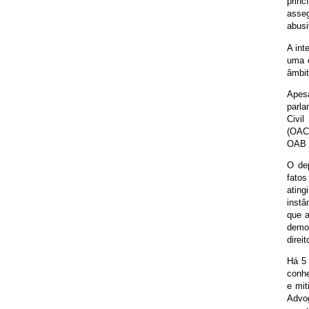
princ
asseg
abusi
A int
uma e
âmbit
Apesa
parla
Civi
(OACB
OAB p
O de
fatos
atin
instâ
que a
democ
direi
Há 5 
conhe
e mit
Advo