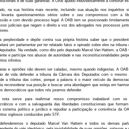
itucionais e de suas garantias. A OAB ajudou induvidosamente a construir es
do, na sua história mais recente, incluindo sua atuação nos inquéritos s
 levanta questionamentos sérios sobre o seu compromisso com a lib
ssão e com devido processo legal. A OAB tem se posicionado timidamente
sos judiciais que negam o direito a voz dos advogados nos processos junt
iores.
a perplexidade e depõe contra sua própria história saber que o preside
pelará um parlamentar por ter relatado fatos e opinado sobre eles na tribun
eputados. Na verdade, como dito pelo deputado Marcel Van Hattem, a OAB
ente e partícipe nos abusos de autoridade e nas inconstitucionalidades perp
itos infinitos.
deias e opiniões não devem ser caladas, mesmo quando indigestas. A OA
ão de vida defender a tribuna da Câmara dos Deputados com o mesmo 
de a tribuna das cortes, porque a palavra é o maior veículo da democra
ia reconsiderar sua posição e buscar uma abordagem que esteja em harmo
es democráticos que todos nós juramos defender.
 nota serve para reafirmar nosso compromisso inabalável com os p
ráticos e com a salvaguarda das liberdades constitucionais que formam 
 sistema político e jurídico e repudiar a participação e conivência da 
ritos sigilosos conduzidos pelo STF.
defenderemos o deputado Marcel Van Hattem e todos os demais parla
endente do viés ideológico, pela inviolabilidade de suas opiniões, palavras e 