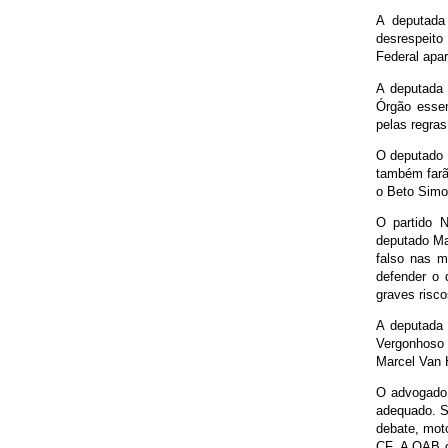
A deputada
desrespeito
Federal apa
A deputada 
Órgão essen
pelas regras
O deputado 
também farã
o Beto Simon
O partido 
deputado Ma
falso nas m
defender o 
graves risco
A deputada 
Vergonhoso 
Marcel Van H
O advogado 
adequado. Se
debate, moto
CF. A OAB d