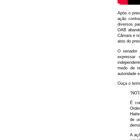
Após o pres
ação contr
diversos pa
OAB abandon
Câmara e no
atos do pre
O senador 
expressar
independent
medo de re
autoridade e
Ouça o text
“NOT
É co
Orde
Hatte
de u
democ
A açã