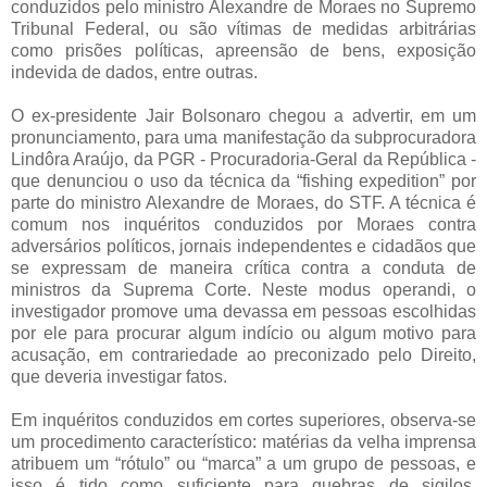
conduzidos pelo ministro Alexandre de Moraes no Supremo
Tribunal Federal, ou são vítimas de medidas arbitrárias
como prisões políticas, apreensão de bens, exposição
indevida de dados, entre outras.
O ex-presidente Jair Bolsonaro chegou a advertir, em um
pronunciamento, para uma manifestação da subprocuradora
Lindôra Araújo, da PGR - Procuradoria-Geral da República -
que denunciou o uso da técnica da “fishing expedition” por
parte do ministro Alexandre de Moraes, do STF. A técnica é
comum nos inquéritos conduzidos por Moraes contra
adversários políticos, jornais independentes e cidadãos que
se expressam de maneira crítica contra a conduta de
ministros da Suprema Corte. Neste modus operandi, o
investigador promove uma devassa em pessoas escolhidas
por ele para procurar algum indício ou algum motivo para
acusação, em contrariedade ao preconizado pelo Direito,
que deveria investigar fatos.
Em inquéritos conduzidos em cortes superiores, observa-se
um procedimento característico: matérias da velha imprensa
atribuem um “rótulo” ou “marca” a um grupo de pessoas, e
isso é tido como suficiente para quebras de sigilos,