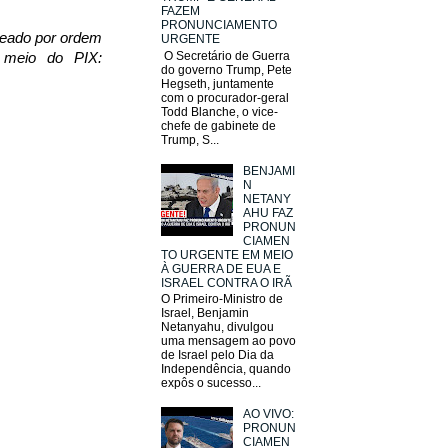
FAZEM
PRONUNCIAMENTO
ueado por ordem
URGENTE
O Secretário de Guerra
or meio do
PIX:
do governo Trump, Pete
Hegseth, juntamente
com o procurador-geral
Todd Blanche, o vice-
chefe de gabinete de
Trump, S...
BENJAMI
N
NETANY
AHU FAZ
PRONUN
CIAMEN
TO URGENTE EM MEIO
À GUERRA DE EUA E
ISRAEL CONTRA O IRÃ
O Primeiro-Ministro de
Israel, Benjamin
Netanyahu, divulgou
uma mensagem ao povo
de Israel pelo Dia da
Independência, quando
expôs o sucesso...
AO VIVO:
PRONUN
CIAMEN