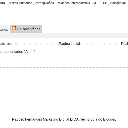
sura
,
Direitos Humanos
,
Perseguições
,
Relações Internacionais
,
STF
,
TSE
,
Violação de D
a
0 Comentários
ários
ais recente
Página inicial
Pos
ar comentários ( Atom )
Raposo Fernandes Marketing Digital LTDA. Tecnologia do
Blogger
.