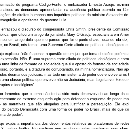
nsmissão do programa Código-Fonte, o embaixador Ernesto Araújo, ex-min
 analisou as denúncias apresentadas na audiência pública ocorrida no C
lações de direitos humanos nos inquéritos políticos do ministro Alexandre d
erseguição a opositores do governo Lula.
 enfatizou o discurso do congressista Chris Smith, presidente da Comissã
blica, que citou um artigo da jornalista Mary O’Grady, especialista em Amér
 citou um artigo dela que me parece que foi o ponto-chave, quando ela diz,
, no Brasil, nós temos uma Suprema Corte aliada de políticos ideológicos e 
újo explicou: “não é apenas a questão de um juiz que toma decisões polêmica
 expressão. Não. É uma suprema corte aliada de políticos ideológicos e corru
 uma linha de formato de sociedade que é o oposto do formato de sociedade 
 isso, portanto, é a ditadura do corruptariado, na minha nomenclatura. Não a
ados desmandos judiciais, mas todo um sistema de poder que envolve aí os 
a uma classe política que envolve não só Judiciário, mas Legislativo, Execu
rruptos e ideológicos”.
or lamentou que o tema não tenha sido mais desenvolvido ao longo da s
esentante da extrema-esquerda agiu para defender o esquema de poder impl
o as narrativas que são alegadas para justificar a perseguição. Ele exp
ão do partido Democrata com uma forma de poder no Brasil, mais do que c
ma de poder”.
újo expôs a importância dos depoimentos relativos às plataformas de rede
X, antigo Twitter. Ele explicou que os depoimentos mostraram com clare