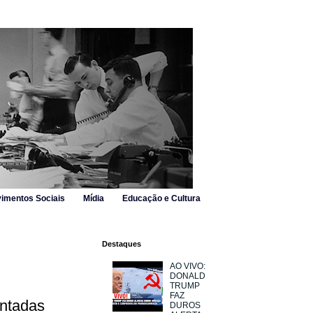
imentos Sociais
Mídia
Educação e Cultura
Destaques
AO VIVO:
DONALD
TRUMP
FAZ
entadas
DUROS