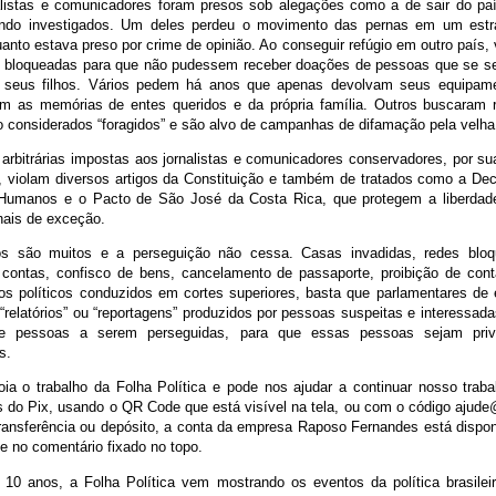
alistas e comunicadores foram presos sob alegações como a de sair do p
ndo investigados. Um deles perdeu o movimento das pernas em um estr
anto estava preso por crime de opinião. Ao conseguir refúgio em outro país, v
 bloqueadas para que não pudessem receber doações de pessoas que se se
 seus filhos. Vários pedem há anos que apenas devolvam seus equipamen
om as memórias de entes queridos e da própria família. Outros buscaram 
o considerados “foragidos” e são alvo de campanhas de difamação pela velh
arbitrárias impostas aos jornalistas e comunicadores conservadores, por sua
, violam diversos artigos da Constituição e também de tratados como a Dec
 Humanos e o Pacto de São José da Costa Rica, que protegem a liberdad
nais de exceção.
s são muitos e a perseguição não cessa. Casas invadidas, redes bloq
 contas, confisco de bens, cancelamento de passaporte, proibição de conta
tos políticos conduzidos em cortes superiores, basta que parlamentares de
“relatórios” ou “reportagens” produzidos por pessoas suspeitas e interessa
de pessoas a serem perseguidas, para que essas pessoas sejam priva
is.
ia o trabalho da Folha Política e pode nos ajudar a continuar nosso traba
s do Pix, usando o QR Code que está visível na tela, ou com o código ajude@
 transferência ou depósito, a conta da empresa Raposo Fernandes está dispon
 e no comentário fixado no topo.
10 anos, a Folha Política vem mostrando os eventos da política brasile