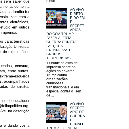
e esc...
aís sem saber que
anho acidente na
AO VIVO:
iu sua família ter
DIRETO
nsibilizam com a
R DO FBI
tos eletrônicos,
E
SECRET
refúgio em outros
ÁRIOS
a imprensa.
DO GOV. TRUMP
FAZEM ALERTA:
s características
GUERRA CONTRA
FACÇÕES
laração Universal
CRIMINOSAS E
e de expressão e
GRUPOS
TERRORISTAS
Durante coletiva de
ueadas, censura,
imprensa sobre as
to, entre outras.
ações do governo
Trump contra
 extrema-esquerda
organizações
das, acompanhados
criminosas
das de direitos
transnacionais, e em
especial contra o Tren
de ...
lho, doe qualquer
AO VIVO:
folhapolitica.org.
SECRET
ível na descrição
ÁRIO DE
GUERRA
DE
DONALD
ira e dando voz a
TRUMP E GENERAL