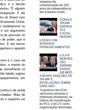
vésperas da
ídico e o devido
comemoração de 250
pontou: “É alguém
anos da independência
dos Estados Unido...
rseguição. E ele
tro do Brasil vem
DONALD
cificamente China,
TRUMP
m totalitarismo no
ENFREN
TA E
o é um argumento
CAUSA
zia de pessoas no
REPERC
o de poder, que é
USSÃO COM
INTENSOS
ptos. E nós temos
PRONUNCIAMENTOS
igantesco aparato
LULA E
MORAES
 como é o caso da
SÃO
didos, a mando do
EMPARE
DADOS
lgo semelhante só
EM MEIO
tão falado regime
A NOVAS SANÇÕES DE
equipamentos, em
TRUMP E
REVELAÇÕES SOBRE
VORCARO
 confisco da renda
O governo dos EUA
sancionou pessoas e
ividades. Mais de
empresas brasileiras, na
o o inquérito vai
esteira da classificação
do PCC e do CV como
organizações terroristas,