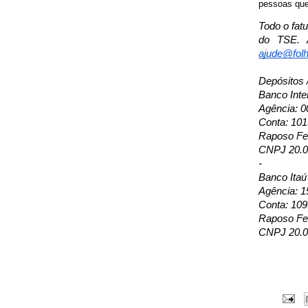
pessoas que 
Todo o fat
do TSE. 
ajude@folh
Depósitos 
Banco Inte
Agência: 0
Conta: 10
Raposo Fer
CNPJ 20.0
-
Banco Itaú
Agência: 1
Conta: 109
Raposo Fer
CNPJ 20.0