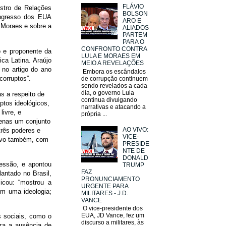
FLÁVIO
istro de Relações
BOLSON
ongresso dos EUA
ARO E
e Moraes e sobre a
ALIADOS
PARTEM
PARA O
CONFRONTO CONTRA
o e proponente da
LULA E MORAES EM
ica Latina. Araújo
MEIO A REVELAÇÕES
 no artigo do ano
Embora os escândalos
corruptos”.
de corrupção continuem
sendo revelados a cada
dia, o governo Lula
s a respeito de
continua divulgando
ptos ideológicos,
narrativas e atacando a
livre, e
própria ...
penas um conjunto
AO VIVO:
três poderes e
VICE-
tivo também, com
PRESIDE
NTE DE
DONALD
essão, e apontou
TRUMP
FAZ
antado no Brasil,
PRONUNCIAMENTO
licou: “mostrou a
URGENTE PARA
om uma ideologia;
MILITARES - J.D.
VANCE
O vice-presidente dos
EUA, JD Vance, fez um
s sociais, como o
discurso a militares, às
za a ausência de