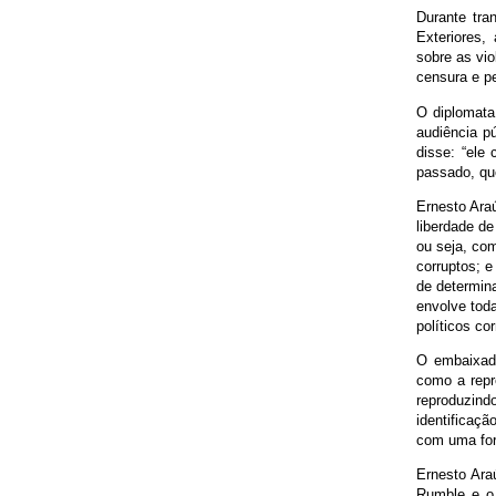
Durante tra
Exteriores,
sobre as vio
censura e p
O diplomata
audiência pú
disse: “ele
passado, que
Ernesto Ara
liberdade de
ou seja, com
corruptos; e
de determin
envolve tod
políticos co
O embaixad
como a repr
reproduzind
identificaç
com uma for
Ernesto Ara
Rumble e o 