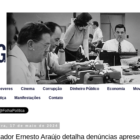
Deveres
Cinema
Corrupção
Dinheiro Público
Economia
Mov
tiça
Manifestações
Contato
ira, 17 de maio de 2024
ador Ernesto Araújo detalha denúncias apres