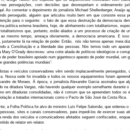
de nas perseguições, com decisões que desrespeitam o ordenamento jur
gal. Ao comentar o depoimento do jornalista Michael Shellenberger, Araújo a
ndo perseguido, alguém que articulou muito bem em que consiste essa pe
enção para o seguinte: o fato de que essa destruição da democracia den
a política externa brasileira, hoje, de alinhamento com totalitarismos, espe
 totalitarismos que, portanto, estão aliados a um processo de criação de u
e, ao mesmo tempo, ameaça obviamente, a democracia americana. E iss
, justamente lá na relação de poder. Então, nós não temos apenas meia dú
ando a Constituição e a liberdade das pessoas. Nós temos todo um aparat
a Mary O’Grady descreveu: uma corte aliada de políticos ideológicos e corru
o de poder brasileiro apoiado num gigantesco aparato de poder mundial, um g
de grandes potências mundiais”.
alistas e veículos conservadores vêm sendo implacavelmente perseguidos,
ica. Nossa sede foi invadida e todos os nossos equipamentos foram apreen
exandre de Moraes. À época, o jornalista Alexandre Garcia assinalou que a
ido na ditadura Vargas, não havendo qualquer exemplo semelhante durante o 
smo em ditaduras consolidadas, não é comum que se apreendam todos os 
violação a tratados internacionais como o Pacto de São José da Costa Rica.
te, a Folha Política foi alvo do ministro Luís Felipe Salomão, que ordenou o
 pessoas, sites e canais conservadores, para impedi-los de exercer suas at
 renda dos veículos e comunicadores afetados seguem confiscados, enquant
itido de relator em relator.