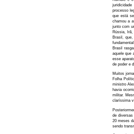
juridicida
processo le
que está se
chamou a at
junto com um
Rússia, Irã,
Brasil, qu
fundamental
Brasil rasg
aquele que 
esse aparat
de poder e 
Muitos jorn
Folha Polít
ministro Al
havia ocorr
militar. Me
claríssima 
Posteriormen
de diversas
20 meses da
sendo transm