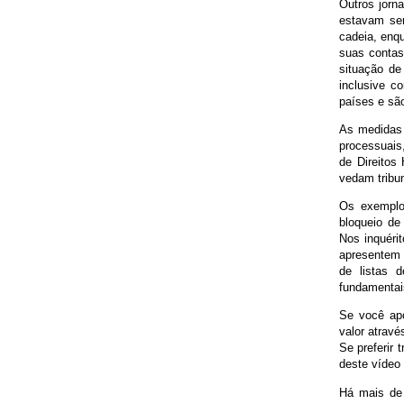
Outros jorn
estavam se
cadeia, enqu
suas contas
situação de
inclusive c
países e sã
As medidas 
processuais
de Direitos
vedam tribu
Os exemplo
bloqueio de
Nos inquéri
apresentem 
de listas 
fundamenta
Se você apo
valor atravé
Se preferir
deste vídeo
Há mais de 