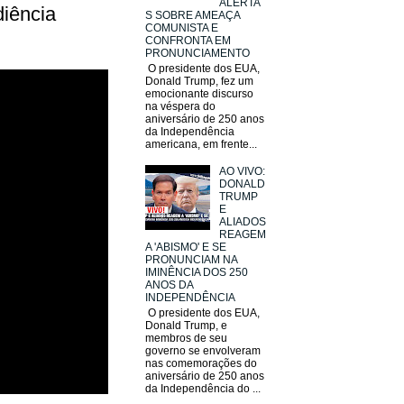
ALERTA
iência
S SOBRE AMEAÇA
COMUNISTA E
CONFRONTA EM
PRONUNCIAMENTO
O presidente dos EUA,
Donald Trump, fez um
emocionante discurso
na véspera do
aniversário de 250 anos
da Independência
americana, em frente...
AO VIVO:
DONALD
TRUMP
E
ALIADOS
REAGEM
A 'ABISMO' E SE
PRONUNCIAM NA
IMINÊNCIA DOS 250
ANOS DA
INDEPENDÊNCIA
O presidente dos EUA,
Donald Trump, e
membros de seu
governo se envolveram
nas comemorações do
aniversário de 250 anos
da Independência do ...