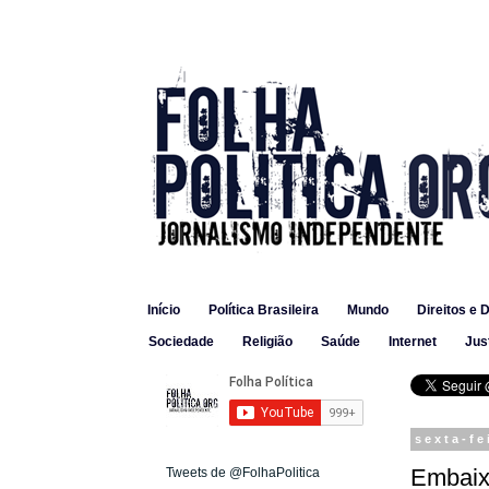
Início
Política Brasileira
Mundo
Direitos e 
Sociedade
Religião
Saúde
Internet
Jus
sexta-fe
Embaix
Tweets de @FolhaPolitica