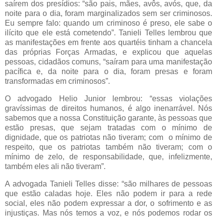
saírem dos presídios: “são pais, mães, avôs, avós, que, da
noite para o dia, foram marginalizados sem ser criminosos.
Eu sempre falo: quando um criminoso é preso, ele sabe o
ilícito que ele está cometendo”. Tanieli Telles lembrou que
as manifestações em frente aos quartéis tinham a chancela
das próprias Forças Armadas, e explicou que aquelas
pessoas, cidadãos comuns, “saíram para uma manifestação
pacífica e, da noite para o dia, foram presas e foram
transformadas em criminosos”.
O advogado Helio Junior lembrou: “essas violações
gravíssimas de direitos humanos, é algo inenarrável. Nós
sabemos que a nossa Constituição garante, às pessoas que
estão presas, que sejam tratadas com o mínimo de
dignidade, que os patriotas não tiveram; com o mínimo de
respeito, que os patriotas também não tiveram; com o
mínimo de zelo, de responsabilidade, que, infelizmente,
também eles ali não tiveram”.
A advogada Tanieli Telles disse: “são milhares de pessoas
que estão caladas hoje. Eles não podem ir para a rede
social, eles não podem expressar a dor, o sofrimento e as
injustiças. Mas nós temos a voz, e nós podemos rodar os