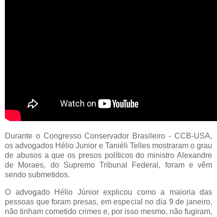
Durante o Congresso Conservador Brasileiro - CCB-USA,
os advogados Hélio Junior e Taniéli Telles mostraram o grau
de abusos a que os presos políticos do ministro Alexandre
de Moraes, do Supremo Tribunal Federal, foram e vêm
sendo submetidos.
O advogado Hélio Júnior explicou como a maioria das
pessoas que foram presas, em especial no dia 9 de janeiro,
não tinham cometido crimes e, por isso mesmo, não fugiram,