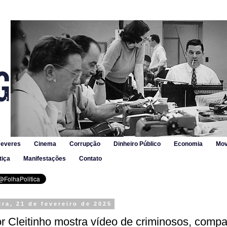
Deveres
Cinema
Corrupção
Dinheiro Público
Economia
Mov
tiça
Manifestações
Contato
ira, 21 de fevereiro de 2025
r Cleitinho mostra vídeo de criminosos, comp