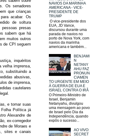
dores sabem sobre
NAVIOS DA MARINHA
as. Os senadores
AMERICANA - VICE-
bem que crianças
PRESIDENTE DE
TRUMP
 para acabar. Os
O vice-presidente dos
dido de soltura
EUA, JD Vance,
s pessoas presas
discursou durante uma
res sabem que há
parada de navios no
porto de Nova York, com
cem muitos outros
navios da marinha
tos de CPI seguem
americana e também...
BENJAMI
N
tiça, inquéritos
NETANY
a velha imprensa,
AHU FAZ
o, substituindo a
PRONUN
medidas abusivas,
CIAMEN
TO URGENTE EM MEIO
culos de imprensa,
À GUERRA DE EUA E
edidas cautelares
ISRAEL CONTRA O IRÃ
legal.
O Primeiro-Ministro de
Israel, Benjamin
Netanyahu, divulgou
as, e tomar suas
uma mensagem ao povo
Folha Política já
de Israel pelo Dia da
tro Alexandre de
Independência, quando
ão, ex-corregedor
expôs o sucesso...
andre de Moraes e
AO VIVO:
, sites e canais
SECRET