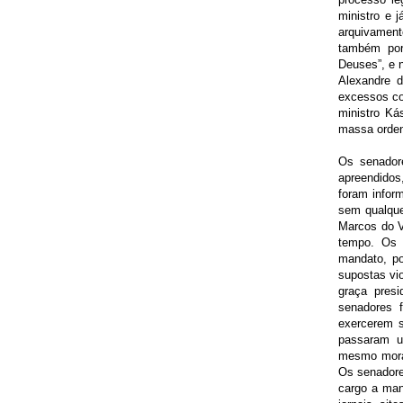
ministro e 
arquivamen
também por 
Deuses”, e 
Alexandre d
excessos co
ministro Ká
massa orden
Os senador
apreendidos
foram infor
sem qualque
Marcos do 
tempo. Os 
mandato, p
supostas vi
graça presi
senadores 
exercerem s
passaram u
mesmo mora
Os senadore
cargo a ma