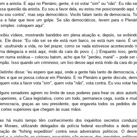
em a anistia. E aqui no Plenário, gente, é só votar "sim" ou "não". Eu não se
ssa questão da anistia. Eu sou a favor dela, eu estou me posicionando aqui.
"eu sou contra", mas seja democrático. Vocês falam tanto de democracia. To
a e falar que teve um golpe. Se são democráticos, levem para o Plenári
 simples: coloquem aqui”.
xibiu vídeos, mostrando bandidos em plena atuação e, depois, se exibin
is. Ele disse: “Eu não sei se ele está num barco, se está num navio. É u
i: usufruindo a vida, no bel prazer, como se nada estivesse acontecendo ne
ma delegacia e está aqui, rindo da cara do povo. (...) Enquanto isso, ge
om numa estátua – colocou batom, acho que foi "perdeu, mané" – pode ser 
mpão. Isso quando um criminoso, um lixo desse aqui está rindo da cara do p
leitinho disse: “eu espero que aqui, onde a gente fala tanto de democracia,
es e que se possa colocar em Plenário. E no Plenário a gente discute, dem
quem vota a favor vota "sim", quem vota "não", vota contra. Eu vou votar fav
guns senadores agirem no limite de seus poderes para frear os atos autorit
superiores, a Casa legislativa, como um todo, permanece cega, surda e muda
democracia, graças ao seu presidente, que engaveta todos os pedidos d
e cortes superiores que chegam às suas mãos.
es há muito tempo têm conhecimento dos inquéritos secretos conduzid
e Moraes, utilizando delegados da polícia federal escolhidos a dedo p
ação de “fishing expedition” contra seus adversários políticos. O desr
gal e a violação ao sistema acusatório são marcas dos inquéritos político