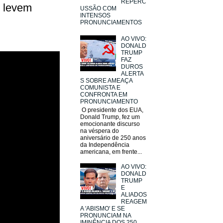
REPERC
, levem
USSÃO COM
INTENSOS
PRONUNCIAMENTOS
AO VIVO:
DONALD
TRUMP
FAZ
DUROS
ALERTA
S SOBRE AMEAÇA
COMUNISTA E
CONFRONTA EM
PRONUNCIAMENTO
O presidente dos EUA,
Donald Trump, fez um
emocionante discurso
na véspera do
aniversário de 250 anos
da Independência
americana, em frente...
AO VIVO:
DONALD
TRUMP
E
ALIADOS
REAGEM
A 'ABISMO' E SE
PRONUNCIAM NA
IMINÊNCIA DOS 250