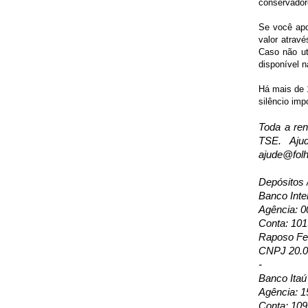
conservador
Se você apo
valor atravé
Caso não ut
disponível n
Há mais de 1
silêncio imp
Toda a ren
TSE. Aju
ajude@folh
Depósitos 
Banco Inte
Agência: 0
Conta: 10
Raposo Fer
CNPJ 20.0
-
Banco Itaú
Agência: 1
Conta: 109