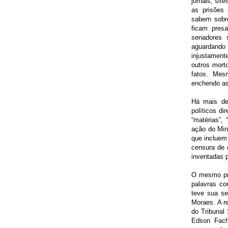
jornais, si
as prisões
sabem sobre
ficam pres
senadores 
aguardando
injustament
outros mort
fatos. Mesm
enchendo as
Há mais de
políticos d
“matérias”,
ação do Min
que incluem 
censura de 
inventadas 
O mesmo pro
palavras co
teve sua se
Moraes. A r
do Tribunal
Edson Fach