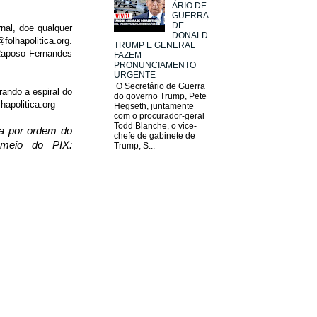
ÁRIO DE
GUERRA
DE
nal, doe qualquer
DONALD
folhapolitica.org.
TRUMP E GENERAL
 Raposo Fernandes
FAZEM
PRONUNCIAMENTO
URGENTE
O Secretário de Guerra
rando a espiral do
do governo Trump, Pete
hapolitica.org
Hegseth, juntamente
com o procurador-geral
Todd Blanche, o vice-
da por ordem do
chefe de gabinete de
 meio do PIX:
Trump, S...