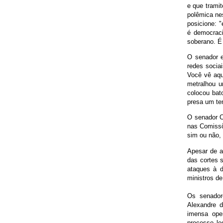
e que tramit
polêmica ne
posicione: 
é democraci
soberano. É
O senador e
redes socia
Você vê aqu
metralhou u
colocou bat
presa um te
O senador C
nas Comissõ
sim ou não, 
Apesar de al
das cortes 
ataques à 
ministros d
Os senador
Alexandre d
imensa oper
processo le