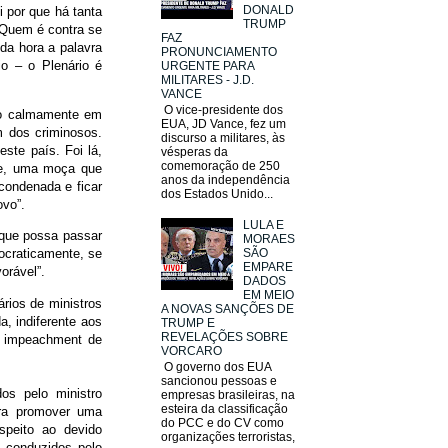
DONALD
i por que há tanta
TRUMP
 Quem é contra se
FAZ
da hora a palavra
PRONUNCIAMENTO
o – o Plenário é
URGENTE PARA
MILITARES - J.D.
VANCE
O vice-presidente dos
do calmamente em
EUA, JD Vance, fez um
m dos criminosos.
discurso a militares, às
ste país. Foi lá,
vésperas da
comemoração de 250
nte, uma moça que
anos da independência
condenada e ficar
dos Estados Unido...
ovo”.
LULA E
 que possa passar
MORAES
SÃO
ocraticamente, se
EMPARE
orável”.
DADOS
EM MEIO
ários de ministros
A NOVAS SANÇÕES DE
, indiferente aos
TRUMP E
REVELAÇÕES SOBRE
e impeachment de
VORCARO
O governo dos EUA
sancionou pessoas e
os pelo ministro
empresas brasileiras, na
esteira da classificação
ara promover uma
do PCC e do CV como
espeito ao devido
organizações terroristas,
s conduzidos pelo