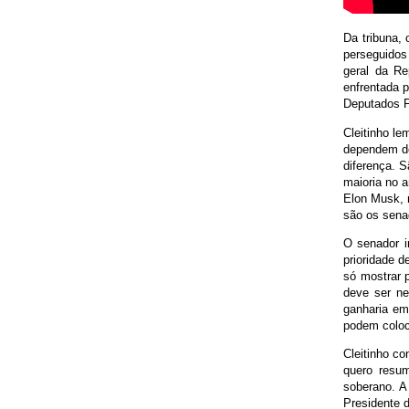
Da tribuna, 
perseguidos
geral da Re
enfrentada p
Deputados F
Cleitinho l
dependem de 
diferença. S
maioria no a
Elon Musk, 
são os sena
O senador i
prioridade d
só mostrar 
deve ser ne
ganharia em
podem coloc
Cleitinho c
quero resum
soberano. A 
Presidente 