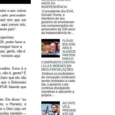
ANOS DA
INDEPENDÊNCIA
onaro e aos outros
O presidente dos EUA,
Donald Trump, e
 pelo procurador-
membros de seu
rasil tem que ser
governo se envolveram
sa aqui somos nós,
nas comemorações do
este país”.
aniversário de 250 anos
da Independência do ...
uperiores
FLÁVIO
26, poder fazer a
BOLSON
nseguir fazer a
ARO E
qui, gente, não é
ALIADOS
PARTEM
ministro aqui
PARA O
CONFRONTO CONTRA
LULA E MORAES EM
 cadeia. Essa é a
MEIO A REVELAÇÕES
o, não é, gente? É
Embora os escândalos
de corrupção continuem
cham que ele não
sendo revelados a cada
, que o Bolsonaro
dia, o governo Lula
 PGR falando que
continua divulgando
narrativas e atacando a
própria ...
e. Ele disse: “eu
AO VIVO:
te, o Plenário, é
VICE-
que o Davi seja um
PRESIDE
issões também –,
NTE DE