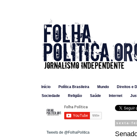
Início
Política Brasileira
Mundo
Direitos e 
Sociedade
Religião
Saúde
Internet
Jus
sexta-fe
Senado
Tweets de @FolhaPolitica