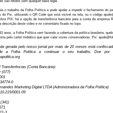
es são retidos sem qualquer base legal.
ia o trabalho da Folha Política e pode ajudar a impedir o fechamento do jor
s do Pix, utilizando o QR Code que está visível na tela, ou o código ajude@
ilize PIX, há a opção de transferência bancária para a conta da empresa
a descrição deste vídeo e no comentário fixado no topo.
0 anos, a Folha Política vem fazendo a cobertura da política brasileira, queb
osta pelo cartel midiático que quer calar vozes conservadoras. Pix: ajude@fol
da gerada pelo nosso jornal por mais de 20 meses está confisca
de a Folha Política a continuar o seu trabalho. Doe por
apolitica.org
/ Transferências (Conta Bancária):
r (077)
001
134774-0
nandes Marketing Digital LTDA (Administradora da Folha Política)
10.215/0001-09
 (341)
571
11-3