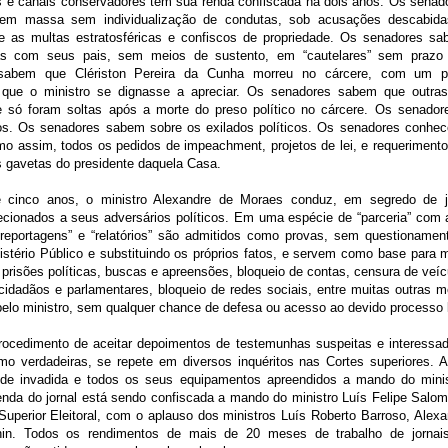
tes e canais conservadores têm sua renda confiscada há dois anos. Os sena
 em massa sem individualização de condutas, sob acusações descabid
 as multas estratosféricas e confiscos de propriedade. Os senadores sa
as com seus pais, sem meios de sustento, em “cautelares” sem prazo
sabem que Clériston Pereira da Cunha morreu no cárcere, com um pe
 que o ministro se dignasse a apreciar. Os senadores sabem que outra
e só foram soltas após a morte do preso político no cárcere. Os senado
os. Os senadores sabem sobre os exilados políticos. Os senadores conhe
o assim, todos os pedidos de impeachment, projetos de lei, e requerimen
 gavetas do presidente daquela Casa.
 cinco anos, o ministro Alexandre de Moraes conduz, em segredo de jus
irecionados a seus adversários políticos. Em uma espécie de “parceria” com 
 “reportagens” e “relatórios” são admitidos como provas, sem questionament
istério Público e substituindo os próprios fatos, e servem como base para 
prisões políticas, buscas e apreensões, bloqueio de contas, censura de veí
cidadãos e parlamentares, bloqueio de redes sociais, entre muitas outras m
pelo ministro, sem qualquer chance de defesa ou acesso ao devido processo 
cedimento de aceitar depoimentos de testemunhas suspeitas e interessad
mo verdadeiras, se repete em diversos inquéritos nas Cortes superiores. A 
de invadida e todos os seus equipamentos apreendidos a mando do minis
enda do jornal está sendo confiscada a mando do ministro Luís Felipe Salom
 Superior Eleitoral, com o aplauso dos ministros Luís Roberto Barroso, Alex
in. Todos os rendimentos de mais de 20 meses de trabalho de jornais