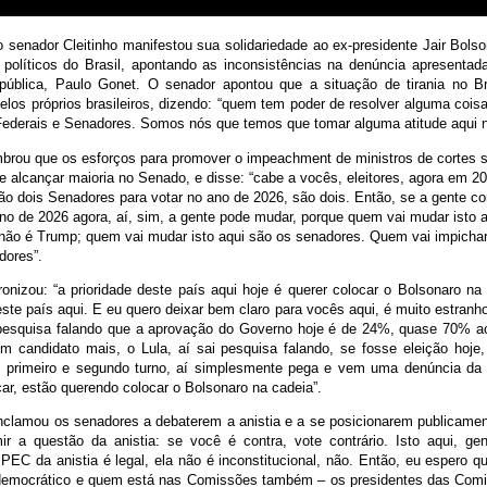
o senador Cleitinho manifestou sua solidariedade ao ex-presidente Jair Bols
 políticos do Brasil, apontando as inconsistências na denúncia apresentada
pública, Paulo Gonet. O senador apontou que a situação de tirania no B
elos próprios brasileiros, dizendo: “quem tem poder de resolver alguma coi
ederais e Senadores. Somos nós que temos que tomar alguma atitude aqui n
embrou que os esforços para promover o impeachment de ministros de cortes s
alcançar maioria no Senado, e disse: “cabe a vocês, eleitores, agora em 20
ão dois Senadores para votar no ano de 2026, são dois. Então, se a gente co
no de 2026 agora, aí, sim, a gente pode mudar, porque quem vai mudar isto a
não é Trump; quem vai mudar isto aqui são os senadores. Quem vai impichar 
dores”.
ronizou: “a prioridade deste país aqui hoje é querer colocar o Bolsonaro na
este país aqui. E eu quero deixar bem claro para vocês aqui, é muito estranh
pesquisa falando que a aprovação do Governo hoje é de 24%, quase 70% a
m candidato mais, o Lula, aí sai pesquisa falando, se fosse eleição hoje
 primeiro e segundo turno, aí simplesmente pega e vem uma denúncia da
ar, estão querendo colocar o Bolsonaro na cadeia”.
onclamou os senadores a debaterem a anistia e a se posicionarem publicament
ir a questão da anistia: se você é contra, vote contrário. Isto aqui, gen
PEC da anistia é legal, ela não é inconstitucional, não. Então, eu espero 
democrático e quem está nas Comissões também – os presidentes das Com