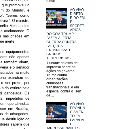
e esc...
e, que promoveu o
AO VIVO:
Fim do Mundo”, e
DIRETO
o”, “Sereis como
R DO FBI
asil”. O ministro
E
élio Mello pelos
SECRET
ÁRIOS
 se avolumando. O
DO GOV. TRUMP
s nas prisões em
FAZEM ALERTA:
ue inerte.
GUERRA CONTRA
FACÇÕES
CRIMINOSAS E
eus equipamentos
GRUPOS
dores não apenas
TERRORISTAS
mas também viram,
Durante coletiva de
veira e o senador
imprensa sobre as
ações do governo
surados há muito
Trump contra
eno exercício do
organizações
a ser preso, por
criminosas
transnacionais, e em
sido extinto pela
especial contra o Tren
foi cancelada. Os
de ...
os, impedidos de
em que ativistas
AO VIVO:
PRONUN
cer em Brasília,
CIAMEN
as de advogados.
TO EM
ua destituição do
PARADA
adores sabem que
DE
IMPRESSIONANTES