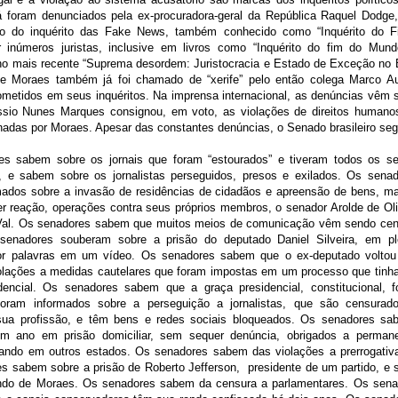
já foram denunciados pela ex-procuradora-geral da República Raquel Dodg
to do inquérito das Fake News, também conhecido como “Inquérito do 
inúmeros juristas, inclusive em livros como “Inquérito do fim do Mund
no mais recente “Suprema desordem: Juristocracia e Estado de Exceção no Br
e Moraes também já foi chamado de “xerife” pelo então colega Marco Aur
metidos em seus inquéritos. Na imprensa internacional, as denúncias vêm
ssio Nunes Marques consignou, em voto, as violações de direitos humano
adas por Moraes. Apesar das constantes denúncias, o Senado brasileiro seg
es sabem sobre os jornais que foram “estourados” e tiveram todos os s
, e sabem sobre os jornalistas perseguidos, presos e exilados. Os sena
mados sobre a invasão de residências de cidadãos e apreensão de bens, 
r reação, operações contra seus próprios membros, o senador Arolde de Oli
Val. Os senadores sabem que muitos meios de comunicação vêm sendo cen
senadores souberam sobre a prisão do deputado Daniel Silveira, em pl
or palavras em um vídeo. Os senadores sabem que o ex-deputado voltou 
olações a medidas cautelares que foram impostas em um processo que tinha 
dencial. Os senadores sabem que a graça presidencial, constitucional, 
foram informados sobre a perseguição a jornalistas, que são censurad
ua profissão, e têm bens e redes sociais bloqueados. Os senadores sab
m ano em prisão domiciliar, sem sequer denúncia, obrigados a permane
ndo em outros estados. Os senadores sabem das violações a prerrogativ
s sabem sobre a prisão de Roberto Jefferson, presidente de um partido, e s
ndo de Moraes. Os senadores sabem da censura a parlamentares. Os sen