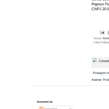
Raposo Fer
CNPJ 20.0
Temas:
Anist
Folha Polític
Coment
Postagem m
Assinar:
Post
Inscrever-se
Postagens