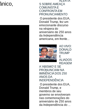
ALERTA
ânico,
S SOBRE AMEAÇA
COMUNISTA E
CONFRONTA EM
PRONUNCIAMENTO
O presidente dos EUA,
Donald Trump, fez um
emocionante discurso
na véspera do
aniversário de 250 anos
da Independência
americana, em frente...
AO VIVO:
DONALD
TRUMP
E
ALIADOS
REAGEM
A 'ABISMO' E SE
PRONUNCIAM NA
IMINÊNCIA DOS 250
ANOS DA
INDEPENDÊNCIA
O presidente dos EUA,
Donald Trump, e
membros de seu
governo se envolveram
nas comemorações do
aniversário de 250 anos
da Independência do ...