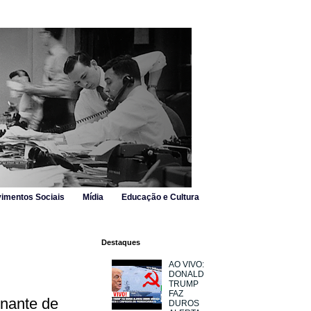
imentos Sociais
Mídia
Educação e Cultura
Destaques
AO VIVO:
DONALD
TRUMP
FAZ
inante de
DUROS