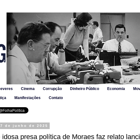
Deveres
Cinema
Corrupção
Dinheiro Público
Economia
Mov
tiça
Manifestações
Contato
 7 de junho de 2025
 idosa presa política de Moraes faz relato lanc