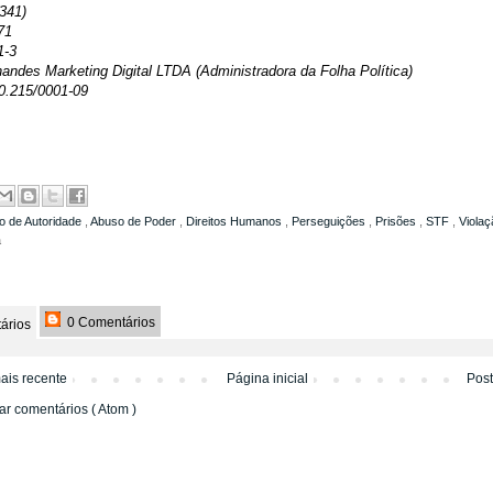
341)
71
1-3
andes Marketing Digital LTDA (Administradora da Folha Política)
0.215/0001-09
o de Autoridade
,
Abuso de Poder
,
Direitos Humanos
,
Perseguições
,
Prisões
,
STF
,
Violaç
a
0 Comentários
ários
ais recente
Página inicial
Pos
ar comentários ( Atom )