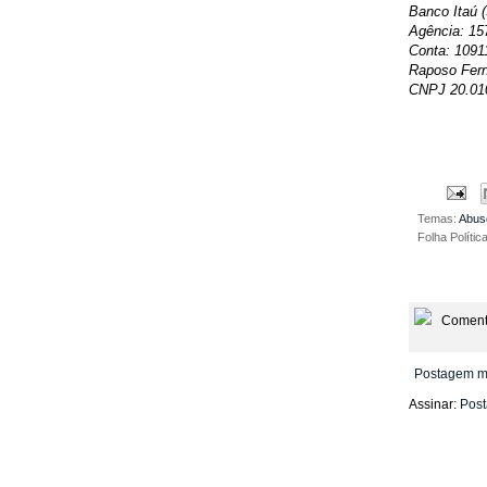
Banco Itaú (
Agência: 15
Conta: 1091
Raposo Fern
CNPJ 20.01
Temas:
Abus
Folha Polític
Coment
Postagem m
Assinar:
Post