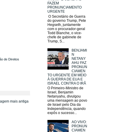
FAZEM
PRONUNCIAMENTO
URGENTE
O Secretário de Guerra
do governo Trump, Pete
Hegseth, juntamente
com o procurador-geral
Todd Blanche, o vice-
chefe de gabinete de
Trump, S...
BENJAMI
N
NETANY
ão de Direitos
AHU FAZ
PRONUN
CIAMEN
TO URGENTE EM MEIO
À GUERRA DE EUA E
ISRAEL CONTRA O IRÃ
O Primeiro-Ministro de
Israel, Benjamin
Netanyahu, divulgou
uma mensagem ao povo
tagem mais antiga
de Israel pelo Dia da
Independência, quando
expôs o sucesso...
AO VIVO:
PRONUN
CIAMEN