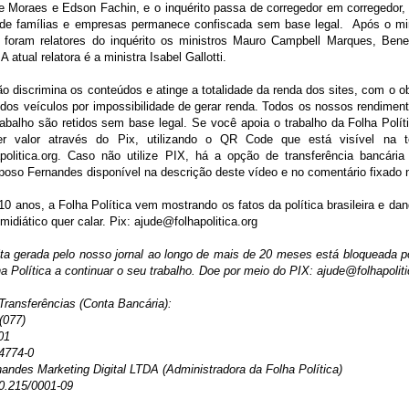
e Moraes e Edson Fachin, e o inquérito passa de corregedor em corregedor,
 de famílias e empresas permanece confiscada sem base legal. Após o min
 foram relatores do inquérito os ministros Mauro Campbell Marques, Ben
A atual relatora é a ministra Isabel Gallotti.
o discrimina os conteúdos e atinge a totalidade da renda dos sites, com o ob
dos veículos por impossibilidade de gerar renda. Todos os nossos rendimen
abalho são retidos sem base legal. Se você apoia o trabalho da Folha Políti
er valor através do Pix, utilizando o QR Code que está visível na 
politica.org. Caso não utilize PIX, há a opção de transferência bancári
oso Fernandes disponível na descrição deste vídeo e no comentário fixado 
0 anos, a Folha Política vem mostrando os fatos da política brasileira e d
 midiático quer calar. Pix: ajude@folhapolitica.org
ita gerada pelo nosso jornal ao longo de mais de 20 meses está bloqueada 
a Política a continuar o seu trabalho. Doe por meio do PIX: ajude@folhapolit
Transferências (Conta Bancária):
(077)
01
4774-0
andes Marketing Digital LTDA (Administradora da Folha Política)
0.215/0001-09