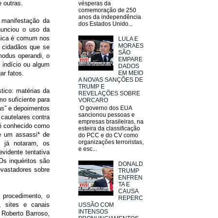
re outras.
vésperas da
comemoração de 250
anos da independência
 manifestação da
dos Estados Unido...
nunciou o uso da
écnica é comum nos
LULA E
MORAES
e cidadãos que se
SÃO
modus operandi, o
EMPARE
 indício ou algum
DADOS
EM MEIO
ar fatos.
A NOVAS SANÇÕES DE
TRUMP E
tico: matérias da
REVELAÇÕES SOBRE
mo suficiente para
VORCARO
ias” e depoimentos
O governo dos EUA
sancionou pessoas e
cautelares contra
empresas brasileiras, na
é conhecido como
esteira da classificação
ve um assassi* de
do PCC e do CV como
organizações terroristas,
 já notaram, os
e esc...
vidente tentativa
 Os inquéritos são
DONALD
evastadores sobre
TRUMP
ENFREN
TA E
CAUSA
e procedimento, o
REPERC
, sites e canais
USSÃO COM
INTENSOS
s Roberto Barroso,