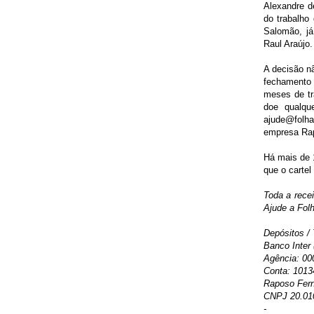
Alexandre d
do trabalho
Salomão, já
Raul Araújo. 
A decisão nã
fechamento 
meses de tr
doe qualqu
ajude@folha
empresa Rap
Há mais de 1
que o cartel
Toda a rece
Ajude a Folh
Depósitos / 
Banco Inter 
Agência: 00
Conta: 1013
Raposo Fern
CNPJ 20.01
-