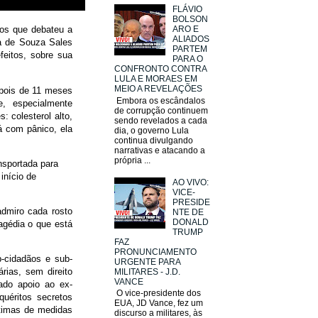
FLÁVIO
BOLSON
os que debateu a
ARO E
ALIADOS
na de Souza Sales
PARTEM
feitos, sobre sua
PARA O
CONFRONTO CONTRA
LULA E MORAES EM
MEIO A REVELAÇÕES
epois de 11 meses
Embora os escândalos
e, especialmente
de corrupção continuem
 colesterol alto,
sendo revelados a cada
á com pânico, ela
dia, o governo Lula
continua divulgando
narrativas e atacando a
própria ...
nsportada para
início de
AO VIVO:
VICE-
PRESIDE
admiro cada rosto
NTE DE
DONALD
agédia o que está
TRUMP
FAZ
PRONUNCIAMENTO
b-cidadãos e sub-
URGENTE PARA
rias, sem direito
MILITARES - J.D.
VANCE
ado apoio ao ex-
O vice-presidente dos
quéritos secretos
EUA, JD Vance, fez um
ítimas de medidas
discurso a militares, às