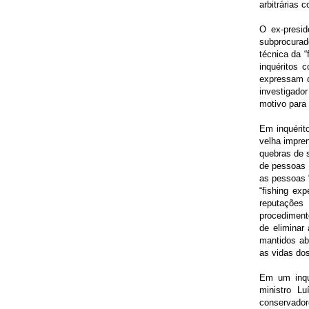
arbitrárias 
O ex-presid
subprocurad
técnica da “
inquéritos 
expressam d
investigado
motivo para 
Em inquérit
velha impren
quebras de s
de pessoas 
as pessoas 
“fishing ex
reputações
procediment
de eliminar 
mantidos ab
as vidas do
Em um inqué
ministro L
conservadore