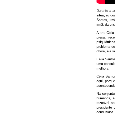
Durante a a
situação do
Santos, irm
irmã, da pri
A sra. Céli
presa, rec
psiquiátric
problema de
chora, ela s
Célia Santos
uma consult
melhora.
Célia Santo
aqui, porqu
acontecendo,
Na conjuntu
humanos, se
razoável ao
presidente 
conduzidos 