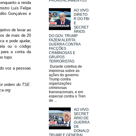
PRONUNCIAMENTOS
 enquanto a renda
istro Luís Felipe
AO VIVO:
edito Gonçalves e
DIRETO
R DO FBI
E
SECRET
jetivo de levar ao
ÁRIOS
tos de mais de 20
DO GOV. TRUMP
FAZEM ALERTA:
ca e pode ajudar,
GUERRA CONTRA
tela ou o código
FACÇÕES
a para a conta da
CRIMINOSAS E
GRUPOS
no topo.
TERRORISTAS
Durante coletiva de
ando voz a pessoas
imprensa sobre as
ações do governo
Trump contra
organizações
por ordem do TSE.
criminosas
ica.org
transnacionais, e em
especial contra o Tren
de ...
AO VIVO:
SECRET
ÁRIO DE
GUERRA
DE
DONALD
TRUMP E GENERAL