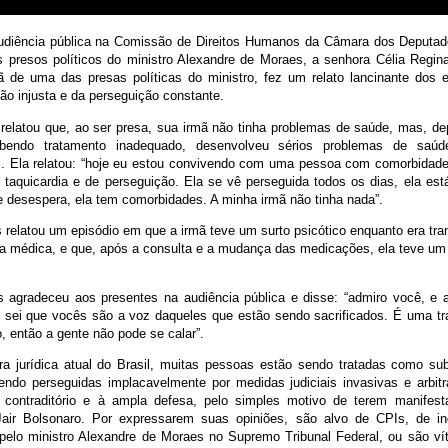
udiência pública na Comissão de Direitos Humanos da Câmara dos Deputad
s presos políticos do ministro Alexandre de Moraes, a senhora Célia Regi
ã de uma das presas políticas do ministro, fez um relato lancinante dos e
são injusta e da perseguição constante.
a relatou que, ao ser presa, sua irmã não tinha problemas de saúde, mas, d
ebendo tratamento inadequado, desenvolveu sérios problemas de saúd
os. Ela relatou: “hoje eu estou convivendo com uma pessoa com comorbidades:
 taquicardia e de perseguição. Ela se vê perseguida todos os dias, ela est
e desespera, ela tem comorbidades. A minha irmã não tinha nada”.
 relatou um episódio em que a irmã teve um surto psicótico enquanto era tra
a médica, e que, após a consulta e a mudança das medicações, ela teve um 
s agradeceu aos presentes na audiência pública e disse: “admiro você, e 
e sei que vocês são a voz daqueles que estão sendo sacrificados. É uma tr
 então a gente não pode se calar”.
ra jurídica atual do Brasil, muitas pessoas estão sendo tratadas como su
ndo perseguidas implacavelmente por medidas judiciais invasivas e arbitrá
 contraditório e à ampla defesa, pelo simples motivo de terem manifest
Jair Bolsonaro. Por expressarem suas opiniões, são alvo de CPIs, de in
pelo ministro Alexandre de Moraes no Supremo Tribunal Federal, ou são v