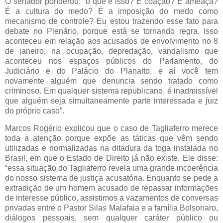
O senador ponderou: “o que é isso? É coação? É ameaça?
É a cultura do medo? É a imposição do medo como
mecanismo de controle? Eu estou trazendo esse fato para
debate no Plenário, porque está se tornando regra. Isso
aconteceu em relação aos acusados de envolvimento no 8
de janeiro, na ocupação, depredação, vandalismo que
aconteceu nos espaços públicos do Parlamento, do
Judiciário e do Palácio do Planalto, e aí você tem
novamente alguém que denuncia sendo tratado como
criminoso. Em qualquer sistema republicano, é inadmissível
que alguém seja simultaneamente parte interessada e juiz
do próprio caso”.
Marcos Rogério explicou que o caso de Tagliaferro merece
toda a atenção porque expõe as táticas que vêm sendo
utilizadas e normalizadas na ditadura da toga instalada no
Brasil, em que o Estado de Direito já não existe. Ele disse:
“essa situação do Tagliaferro revela uma grande incoerência
do nosso sistema de justiça acusatória. Enquanto se pede a
extradição de um homem acusado de repassar informações
de interesse público, assistimos a vazamentos de conversas
privadas entre o Pastor Silas Malafaia e a família Bolsonaro,
diálogos pessoais, sem qualquer caráter público ou