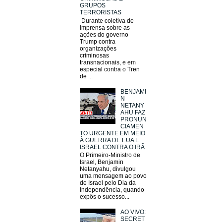
GRUPOS
TERRORISTAS
Durante coletiva de
imprensa sobre as
ações do governo
Trump contra
organizações
criminosas
transnacionais, e em
especial contra o Tren
de ...
BENJAMI
N
NETANY
AHU FAZ
PRONUN
CIAMEN
TO URGENTE EM MEIO
À GUERRA DE EUA E
ISRAEL CONTRA O IRÃ
O Primeiro-Ministro de
Israel, Benjamin
Netanyahu, divulgou
uma mensagem ao povo
de Israel pelo Dia da
Independência, quando
expôs o sucesso...
AO VIVO:
SECRET