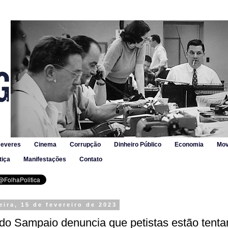
Deveres
Cinema
Corrupção
Dinheiro Público
Economia
Mov
tiça
Manifestações
Contato
eira, 15 de fevereiro de 2023
do Sampaio denuncia que petistas estão tent