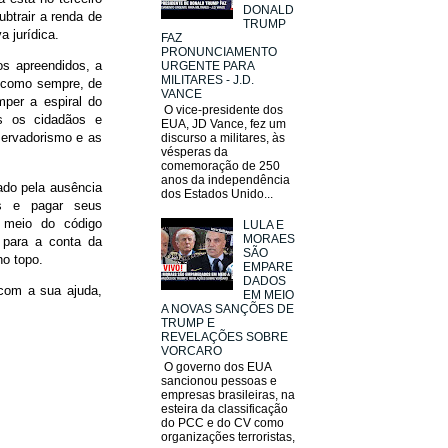
DONALD
ubtrair a renda de
TRUMP
a jurídica.
FAZ
PRONUNCIAMENTO
os apreendidos, a
URGENTE PARA
MILITARES - J.D.
o como sempre, de
VANCE
mper a espiral do
O vice-presidente dos
os os cidadãos e
EUA, JD Vance, fez um
servadorismo e as
discurso a militares, às
vésperas da
comemoração de 250
anos da independência
hado pela ausência
dos Estados Unido...
os e pagar seus
 meio do código
LULA E
MORAES
a para a conta da
SÃO
no topo.
EMPARE
DADOS
 com a sua ajuda,
EM MEIO
A NOVAS SANÇÕES DE
TRUMP E
REVELAÇÕES SOBRE
VORCARO
O governo dos EUA
sancionou pessoas e
empresas brasileiras, na
esteira da classificação
do PCC e do CV como
organizações terroristas,