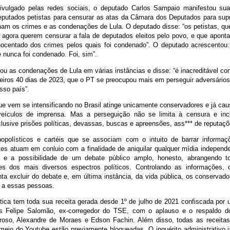
ivulgado pelas redes sociais, o deputado Carlos Sampaio manifestou su
eputados petistas para censurar as atas da Câmara dos Deputados para supr
am os crimes e as condenações de Lula. O deputado disse: “os petistas, qu
 agora querem censurar a fala de deputados eleitos pelo povo, e que aponta
inocentado dos crimes pelos quais foi condenado”. O deputado acrescentou:
e nunca foi condenado. Foi, sim”.
ou as condenações de Lula em várias instâncias e disse: “é inacreditável co
eiros 40 dias de 2023, que o PT se preocupou mais em perseguir adversário
sso país”.
ue vem se intensificando no Brasil atinge unicamente conservadores e já ca
eículos de imprensa. Mas a perseguição não se limita à censura e incl
lusive prisões políticas, devassas, buscas e apreensões, ass*** de reputaçõ
polísticos e cartéis que se associam com o intuito de barrar informaçõ
tes atuam em conluio com a finalidade de aniquilar qualquer mídia independe
io e a possibilidade de um debate público amplo, honesto, abrangendo t
des dos mais diversos espectros políticos. Controlando as informações, o
enta excluir do debate e, em última instância, da vida pública, os conservad
 a essas pessoas.
ítica tem toda sua receita gerada desde 1º de julho de 2021 confiscada por 
is Felipe Salomão, ex-corregedor do TSE, com o aplauso e o respaldo do
roso, Alexandre de Moraes e Edson Fachin. Além disso, todas as receitas 
meio do Youtube estão previamente bloqueadas. O inquérito administrativo j