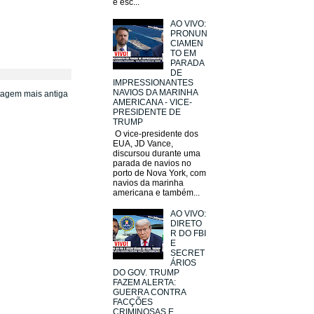
e esc...
AO VIVO:
PRONUN
CIAMEN
TO EM
PARADA
DE
IMPRESSIONANTES
NAVIOS DA MARINHA
tagem mais antiga
AMERICANA - VICE-
PRESIDENTE DE
TRUMP
O vice-presidente dos
EUA, JD Vance,
discursou durante uma
parada de navios no
porto de Nova York, com
navios da marinha
americana e também...
AO VIVO:
DIRETO
R DO FBI
E
SECRET
ÁRIOS
DO GOV. TRUMP
FAZEM ALERTA:
GUERRA CONTRA
FACÇÕES
CRIMINOSAS E