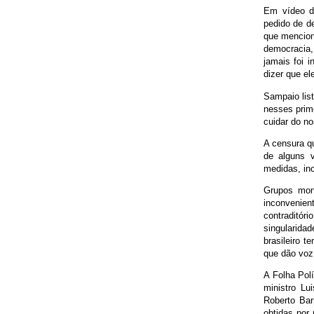
Em vídeo d
pedido de d
que mencion
democracia,
jamais foi 
dizer que el
Sampaio list
nesses prim
cuidar do no
A censura q
de alguns v
medidas, inc
Grupos mono
inconvenien
contraditór
singularida
brasileiro t
que dão voz
A Folha Pol
ministro Lu
Roberto Bar
obtidas por 