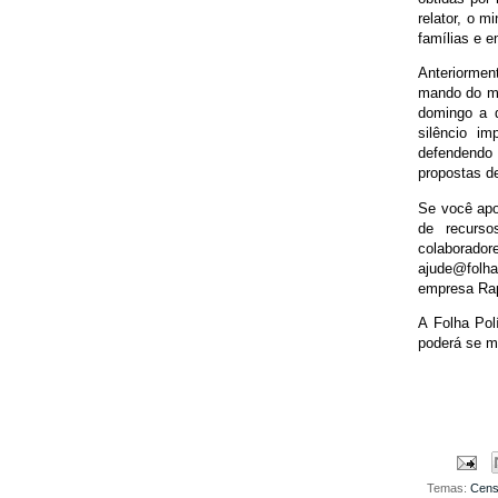
relator, o m
famílias e e
Anteriormen
mando do mi
domingo a d
silêncio i
defendendo 
propostas de
Se você apoi
de recurso
colaborado
ajude@folha
empresa Rap
A Folha Pol
poderá se ma
Temas:
Cen