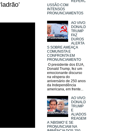
REPERC
ladrão’
USSÃO COM
INTENSOS
PRONUNCIAMENTOS
AO VIVO:
DONALD
TRUMP
FAZ
DUROS
ALERTA
S SOBRE AMEAÇA
COMUNISTA E
CONFRONTA EM
PRONUNCIAMENTO
O presidente dos EUA,
Donald Trump, fez um
emocionante discurso
na véspera do
aniversário de 250 anos
da Independência
americana, em frente...
AO VIVO:
DONALD
TRUMP
E
ALIADOS
REAGEM
A 'ABISMO' E SE
PRONUNCIAM NA
IMINÊNCIA DOS 250