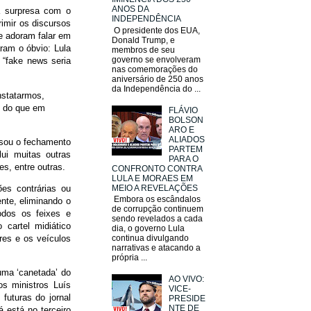
ANOS DA
a surpresa com o
INDEPENDÊNCIA
imir os discursos
O presidente dos EUA,
e adoram falar em
Donald Trump, e
ram o óbvio: Lula
membros de seu
governo se envolveram
 “fake news seria
nas comemorações do
aniversário de 250 anos
da Independência do ...
nstatarmos,
s do que em
FLÁVIO
BOLSON
ARO E
ALIADOS
usou o fechamento
PARTEM
ui muitas outras
PARA O
es, entre outras.
CONFRONTO CONTRA
LULA E MORAES EM
MEIO A REVELAÇÕES
es contrárias ou
Embora os escândalos
nte, eliminando o
de corrupção continuem
odos os feixes e
sendo revelados a cada
 cartel midiático
dia, o governo Lula
ores e os veículos
continua divulgando
narrativas e atacando a
própria ...
uma ‘canetada’ do
AO VIVO:
s ministros Luís
VICE-
futuras do jornal
PRESIDE
NTE DE
á está no terceiro