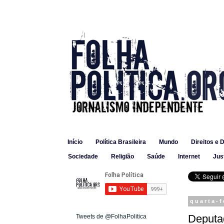
Início
Política Brasileira
Mundo
Direitos e 
Sociedade
Religião
Saúde
Internet
Jus
quarta-f
Deputa
Tweets de @FolhaPolitica