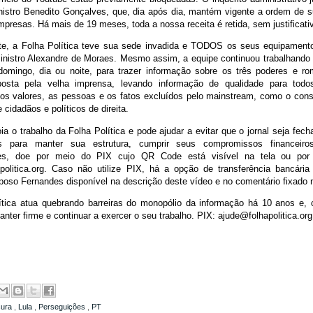
inistro Benedito Gonçalves, que, dia após dia, mantém vigente a ordem de s
mpresas. Há mais de 19 meses, toda a nossa receita é retida, sem justificativ
te, a Folha Política teve sua sede invadida e TODOS os seus equipament
nistro Alexandre de Moraes. Mesmo assim, a equipe continuou trabalhand
omingo, dia ou noite, para trazer informação sobre os três poderes e ro
mposta pela velha imprensa, levando informação de qualidade para tod
os valores, as pessoas e os fatos excluídos pelo mainstream, como o con
 cidadãos e políticos de direita.
a o trabalho da Folha Política e pode ajudar a evitar que o jornal seja fec
s para manter sua estrutura, cumprir seus compromissos financeir
res, doe por meio do PIX cujo QR Code está visível na tela ou por
politica.org. Caso não utilize PIX, há a opção de transferência bancári
oso Fernandes disponível na descrição deste vídeo e no comentário fixado 
ítica atua quebrando barreiras do monopólio da informação há 10 anos e,
nter firme e continuar a exercer o seu trabalho. PIX: ajude@folhapolitica.org
sura
,
Lula
,
Perseguições
,
PT