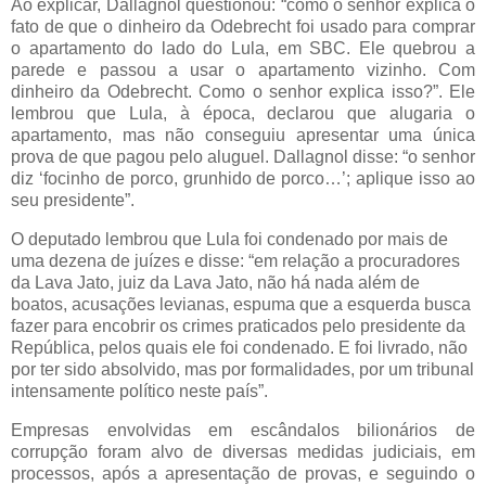
Ao explicar, Dallagnol questionou: “como o senhor explica o
fato de que o dinheiro da Odebrecht foi usado para comprar
o apartamento do lado do Lula, em SBC. Ele quebrou a
parede e passou a usar o apartamento vizinho. Com
dinheiro da Odebrecht. Como o senhor explica isso?”. Ele
lembrou que Lula, à época, declarou que alugaria o
apartamento, mas não conseguiu apresentar uma única
prova de que pagou pelo aluguel. Dallagnol disse: “o senhor
diz ‘focinho de porco, grunhido de porco…’; aplique isso ao
seu presidente”.
O deputado lembrou que Lula foi condenado por mais de
uma dezena de juízes e disse: “em relação a procuradores
da Lava Jato, juiz da Lava Jato, não há nada além de
boatos, acusações levianas, espuma que a esquerda busca
fazer para encobrir os crimes praticados pelo presidente da
República, pelos quais ele foi condenado. E foi livrado, não
por ter sido absolvido, mas por formalidades, por um tribunal
intensamente político neste país”.
Empresas envolvidas em escândalos bilionários de
corrupção foram alvo de diversas medidas judiciais, em
processos, após a apresentação de provas, e seguindo o