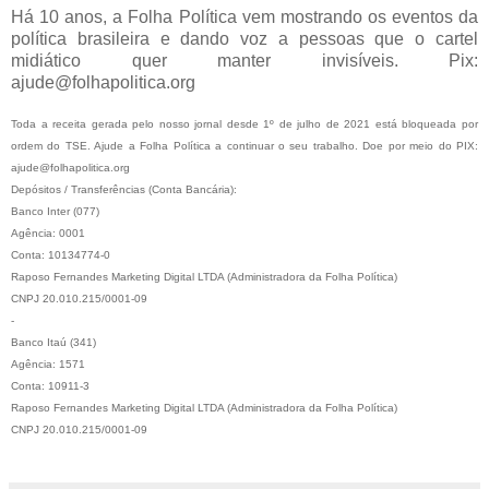
Há 10 anos, a Folha Política vem mostrando os eventos da
política brasileira e dando voz a pessoas que o cartel
midiático quer manter invisíveis. Pix:
ajude@folhapolitica.org
Toda a receita gerada pelo nosso jornal desde 1º de julho de 2021 está bloqueada por
ordem do TSE. Ajude a Folha Política a continuar o seu trabalho. Doe por meio do PIX:
ajude@folhapolitica.org
Depósitos / Transferências (Conta Bancária):
Banco Inter (077)
Agência: 0001
Conta: 10134774-0
Raposo Fernandes Marketing Digital LTDA (Administradora da Folha Política)
CNPJ 20.010.215/0001-09
-
Banco Itaú (341)
Agência: 1571
Conta: 10911-3
Raposo Fernandes Marketing Digital LTDA (Administradora da Folha Política)
CNPJ 20.010.215/0001-09