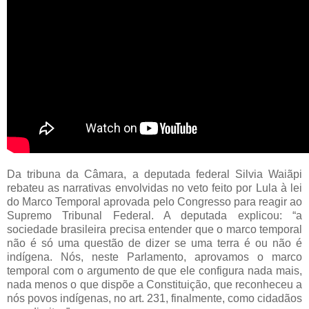
Da tribuna da Câmara, a deputada federal Silvia Waiãpi
rebateu as narrativas envolvidas no veto feito por Lula à lei
do Marco Temporal aprovada pelo Congresso para reagir ao
Supremo Tribunal Federal. A deputada explicou: “a
sociedade brasileira precisa entender que o marco temporal
não é só uma questão de dizer se uma terra é ou não é
indígena. Nós, neste Parlamento, aprovamos o marco
temporal com o argumento de que ele configura nada mais,
nada menos o que dispõe a Constituição, que reconheceu a
nós povos indígenas, no art. 231, finalmente, como cidadãos