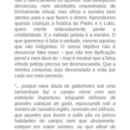
não o silenciamento do opositor. Não desejamos
denúncias, nem atividades orquestradas de
linchamento virtual, mas olhos e ouvidos bem
atentos para o que fazem e dizem. Aprendemos
quando crianças a história do Pedro e o Lobo,
quem mente reiteradamente perde a
credibilidade. E o método petista é a mentira. O
que queremos é falar a verdade, mesmo aquelas
que são indigestas. O nosso objetivo não é
denunciar fake news – que não tem tipificação
penal e nem deve ter – mas é mostrar que a falsa
virtude petista precisa ser desmascarada. Que a
mentira contumaz seja desvendada e vista por
cada vez mais pessoas.
“... porque meia dúzia de gafanhotos sob uma
samambaia faz o campo vibrar com seu
estridular inoportuno, enquanto milhares de
grandes cabeças de gado, repousando sob a
sombra do carvalho inglês, ruminam em silêncio,
que aqueles que fazem o ruído são os únicos
habitantes do campo; nem que obviamente,
estejam em maior número, ou que afinal de