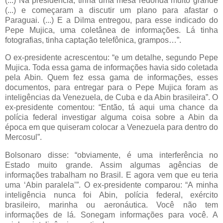
(...) Na presidência, tinha uma mesa redonda muito grande
(...) e começaram a discutir um plano para afastar o
Paraguai. (...) E a Dilma entregou, para esse indicado do
Pepe Mujica, uma coletânea de informações. Lá tinha
fotografias, tinha captação telefônica, grampos…”.
O ex-presidente acrescentou: “e um detalhe, segundo Pepe
Mujica. Toda essa gama de informações havia sido coletada
pela Abin. Quem fez essa gama de informações, esses
documentos, para entregar para o Pepe Mujica foram as
inteligências da Venezuela, de Cuba e da Abin brasileira”. O
ex-presidente comentou: “Então, tá aqui uma chance da
polícia federal investigar alguma coisa sobre a Abin da
época em que quiseram colocar a Venezuela para dentro do
Mercosul”.
Bolsonaro disse: “obviamente, é uma interferência no
Estado muito grande. Assim algumas agências de
informações trabalham no Brasil. E agora vem que eu teria
uma ‘Abin paralela’”. O ex-presidente comparou: “A minha
inteligência nunca foi Abin, polícia federal, exército
brasileiro, marinha ou aeronáutica. Você não tem
informações de lá. Sonegam informações para você. A