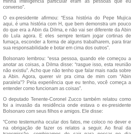
minha inteligência particular eram as pessoas que eu
converso”.
O ex-presidente afirmou: “Essa história do Pepe Mujica
aqui, é uma história com H, que bem demonstra um pouco
do que era a Abin da Dilma, e não vai ser diferente da Abin
do Lula agora. E eles sempre tentam jogar cortinas de
fumaça, esconder a forma de alguns trabalharem, para tirar
sua responsabilidade e botar em cima dos outros”.
Bolsonaro lembrou: “essa pessoa, quando ele começou a
anotar as coisas, a Dilma disse: “rasgue isso, esta reunião
não existiu”. Acho que não tenho que falar mais nada sobre
a Abin. Agora, querer vir pra cima de mim com “Abin
paralela”? Pela experiência que eu tenho, você começa a
entender como funcionam as coisas”.
O deputado Tenente-Coronel Zucco também relatou como
foi a invasão da residência onde estava o ex-presidente
Bolsonaro com seus filhos e amigos. Ele disse:
“Como testemunha ocular dos fatos, me coloco no dever e
na obrigação de fazer os relatos a seguir. Ao final da
transmissão, combinamos de sair para pescar no dia