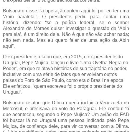
o ex-presidente, divulgou trechos da conversa.
Bolsonaro disse: “a operação ontem aqui foi por eu ter uma
‘Abin paralela’”. O presidente pediu para contar uma
história, dizendo: “se a polícia federal, se o senhor
Alexandre de Moraes quiser investigar a questão da ‘Abin
paralela’, é um direito dele. Não é que não vão achar nada;
não tem nada. Mas eu quero falar de uma ação da Abin
aqui”.
O ex-presidente relatou que, em 2015, o ex-presidente do
Uruguai, Pepe Mujica, lançou o livro “Uma Ovelha Negra no
Poder”, em que relatava histórias de sua trajetória no poder,
inclusive com uma série de fatos que envolviam outros
países do Foro de São Paulo, como era o Brasil na época.
Ele enfatizou: “quem escreveu foi o próprio presidente do
Uruguai”.
Bolsonaro relatou que Dilma queria incluir a Venezuela no
Mercosul, e precisava do voto do Paraguai. Ele contou: “o
que aconteceu, segundo o Pepe Mujica? Um avião da FAB
foi buscar lá no Uruguai uma pessoa indicada pelo Pepe
Mujica, de confiança dele, para vir conversar com a Dilma.