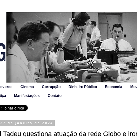
Deveres
Cinema
Corrupção
Dinheiro Público
Economia
Mov
tiça
Manifestações
Contato
27 de janeiro de 2024
 Tadeu questiona atuação da rede Globo e iro