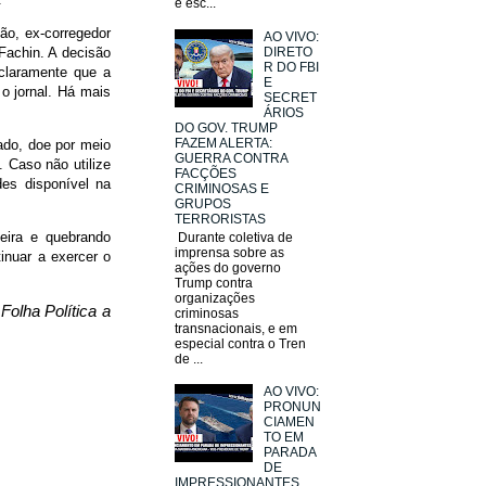
e esc...
ão, ex-corregedor
AO VIVO:
Fachin. A decisão
DIRETO
R DO FBI
 claramente que a
E
 o jornal. Há mais
SECRET
ÁRIOS
DO GOV. TRUMP
FAZEM ALERTA:
hado, doe por meio
GUERRA CONTRA
. Caso não utilize
FACÇÕES
es disponível na
CRIMINOSAS E
GRUPOS
TERRORISTAS
eira e quebrando
Durante coletiva de
imprensa sobre as
inuar a exercer o
ações do governo
Trump contra
organizações
olha Política a
criminosas
transnacionais, e em
especial contra o Tren
de ...
AO VIVO:
PRONUN
CIAMEN
TO EM
PARADA
DE
IMPRESSIONANTES