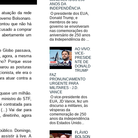
ANOS DA
INDEPENDÊNCIA
a atuação da rede
O presidente dos EUA,
Donald Trump, e
overno Bolsonaro.
membros de seu
ontou que não há
governo se envolveram
ecusado a comprar
nas comemorações do
u abertamente um
aniversário de 250 anos
da Independência do ...
AO VIVO:
e Globo passava,
VICE-
m, agora, a mesma
PRESIDE
no? Porque esse
NTE DE
DONALD
parou as posturas
TRUMP
onista, ele era o
FAZ
ra atuar contra a
PRONUNCIAMENTO
URGENTE PARA
MILITARES - J.D.
VANCE
, quase um milhão.
O vice-presidente dos
 ministro do STF,
EUA, JD Vance, fez um
i contratada para
discurso a militares, às
...) Vai dar para
vésperas da
comemoração de 250
 direitinho, agora
anos da independência
dos Estados Unido...
público. Domingo,
FLÁVIO
ssistir à live. A
BOLSON