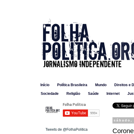
Início
Política Brasileira
Mundo
Direitos e 
Sociedade
Religião
Saúde
Internet
Jus
sábado, 
Coronel
Tweets de @FolhaPolitica