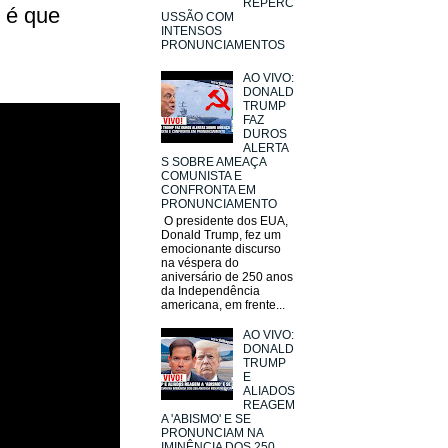
REPERC
 é que
USSÃO COM
INTENSOS
PRONUNCIAMENTOS
AO VIVO:
DONALD
TRUMP
FAZ
DUROS
ALERTA
S SOBRE AMEAÇA
COMUNISTA E
CONFRONTA EM
PRONUNCIAMENTO
O presidente dos EUA,
Donald Trump, fez um
emocionante discurso
na véspera do
aniversário de 250 anos
da Independência
americana, em frente...
AO VIVO:
DONALD
TRUMP
E
ALIADOS
REAGEM
A 'ABISMO' E SE
PRONUNCIAM NA
IMINÊNCIA DOS 250