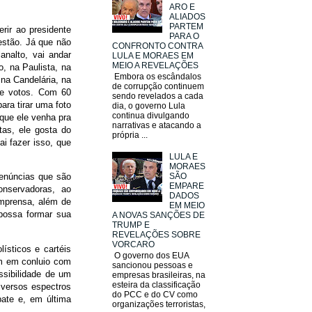
ARO E
ALIADOS
PARTEM
rir ao presidente
PARA O
gestão. Já que não
CONFRONTO CONTRA
analto, vai andar
LULA E MORAES EM
MEIO A REVELAÇÕES
, na Paulista, na
Embora os escândalos
 na Candelária, na
de corrupção continuem
de votos. Com 60
sendo revelados a cada
ara tirar uma foto
dia, o governo Lula
continua divulgando
 que ele venha pra
narrativas e atacando a
tas, ele gosta do
própria ...
ai fazer isso, que
LULA E
MORAES
SÃO
denúncias que são
EMPARE
onservadoras, ao
DADOS
imprensa, além de
EM MEIO
 possa formar sua
A NOVAS SANÇÕES DE
TRUMP E
REVELAÇÕES SOBRE
VORCARO
ísticos e cartéis
O governo dos EUA
am em conluio com
sancionou pessoas e
ossibilidade de um
empresas brasileiras, na
esteira da classificação
iversos espectros
do PCC e do CV como
ebate e, em última
organizações terroristas,
.