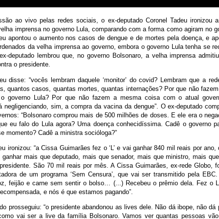
são ao vivo pelas redes sociais, o ex-deputado Coronel Tadeu ironizou 
velha imprensa no governo Lula, comparando com a forma como agiram no g
eu apontou o aumento nos casos de dengue e de mortes pela doença, e ap
rdenados da velha imprensa ao governo, embora o governo Lula tenha se r
ex-deputado lembrou que, no governo Bolsonaro, a velha imprensa admiti
ntra o presidente.
eu disse: “vocês lembram daquele ‘monitor’ do covid? Lembram que a red
as, quantos casos, quantas mortes, quantas internações? Por que não faze
 o governo Lula? Por que não fazem a mesma coisa com o atual gover
á negligenciando, sim, a compra da vacina da dengue”. O ex-deputado com
vernos: “Bolsonaro comprou mais de 500 milhões de doses. E ele era o negaci
ue eu falo do Lula agora? Uma doença conhecidíssima. Cadê o governo pa
e momento? Cadê a ministra socióloga?”
u ironizou: “a Cissa Guimarães fez o ‘L’ e vai ganhar 840 mil reais por ano
i ganhar mais que deputado, mais que senador, mais que ministro, mais que
presidente. São 70 mil reais por mês. A Cissa Guimarães, ex-rede Globo, fo
tadora de um programa ‘Sem Censura’, que vai ser transmitido pela EBC. (
z, feijão e carne sem sentir o bolso… (...) Recebeu o prêmio dela. Fez o L,
recompensada, e nós é que estamos pagando”.
do prosseguiu: “o presidente abandonou as lives dele. Não dá ibope, não dá 
omo vai ser a live da família Bolsonaro. Vamos ver quantas pessoas vão a