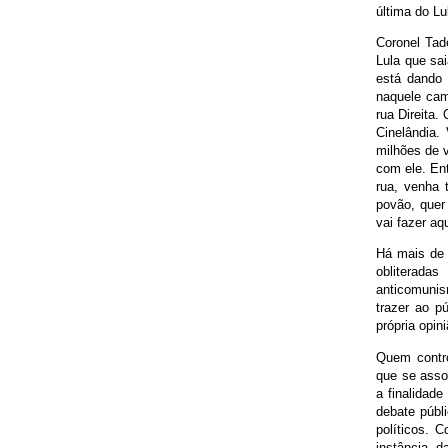
última do L
Coronel Tad
Lula que sai
está dando 
naquele cam
rua Direita.
Cinelândia
milhões de v
com ele. Ent
rua, venha 
povão, quer 
vai fazer aq
Há mais de 
obliterada
anticomunis
trazer ao p
própria opin
Quem contro
que se asso
a finalidade
debate públ
políticos. C
instância, 