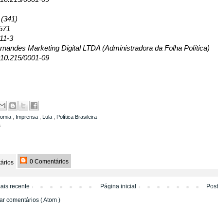
 (341)
571
11-3
nandes Marketing Digital LTDA (Administradora da Folha Política)
10.215/0001-09
nomia
,
Imprensa
,
Lula
,
Política Brasileira
a
0 Comentários
ários
ais recente
Página inicial
Pos
ar comentários ( Atom )