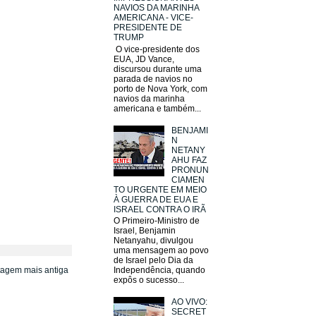
NAVIOS DA MARINHA
AMERICANA - VICE-
PRESIDENTE DE
TRUMP
O vice-presidente dos
EUA, JD Vance,
discursou durante uma
parada de navios no
porto de Nova York, com
navios da marinha
americana e também...
BENJAMI
N
NETANY
AHU FAZ
PRONUN
CIAMEN
TO URGENTE EM MEIO
À GUERRA DE EUA E
ISRAEL CONTRA O IRÃ
O Primeiro-Ministro de
Israel, Benjamin
Netanyahu, divulgou
uma mensagem ao povo
de Israel pelo Dia da
tagem mais antiga
Independência, quando
expôs o sucesso...
AO VIVO:
SECRET