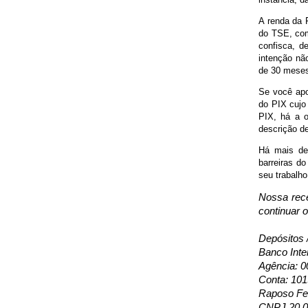
A renda da 
do TSE, com
confisca, d
intenção não
de 30 meses,
Se você apoi
do PIX cujo 
PIX, há a o
descrição de
Há mais de 
barreiras d
seu trabalho
Nossa rece
continuar 
Depósitos 
Banco Inte
Agência: 0
Conta: 10
Raposo Fer
CNPJ 20.0