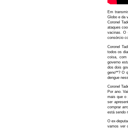
Em transmis
Globo e da 
Coronel Tad
ataques coo
vacinas. O 
consórcio co
Coronel Tad
todos os di
coisa, com
governo est
dos dois go
geno**? O q
dengue ness
Coronel Tade
Por ano. Va
mais que o 
ser apresen
comprar arro
está sendo 
O ex-deputa
vamos ver c