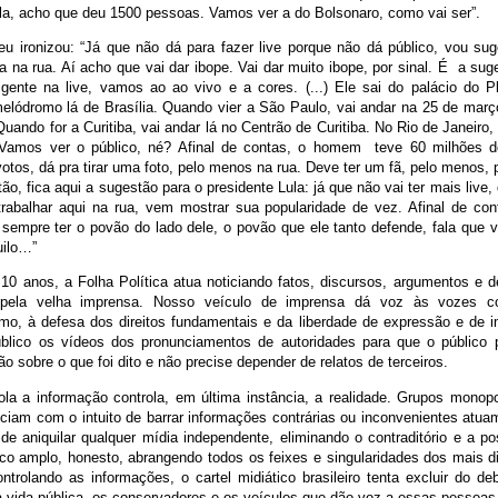
ula, acho que deu 1500 pessoas. Vamos ver a do Bolsonaro, como vai ser”.
eu ironizou: “Já que não dá para fazer live porque não dá público, vou suge
a na rua. Aí acho que vai dar ibope. Vai dar muito ibope, por sinal. É a su
gente na live, vamos ao ao vivo e a cores. (...) Ele sai do palácio do Pl
elódromo lá de Brasília. Quando vier a São Paulo, vai andar na 25 de março
 Quando for a Curitiba, vai andar lá no Centrão de Curitiba. No Rio de Janeiro,
. Vamos ver o público, né? Afinal de contas, o homem teve 60 milhões 
otos, dá pra tirar uma foto, pelo menos na rua. Deve ter um fã, pelo menos, p
ão, fica aqui a sugestão para o presidente Lula: já que não vai ter mais live,
trabalhar aqui na rua, vem mostrar sua popularidade de vez. Afinal de con
sempre ter o povão do lado dele, o povão que ele tanto defende, fala que v
uilo…”
10 anos, a Folha Política atua noticiando fatos, discursos, argumentos e 
s pela velha imprensa. Nosso veículo de imprensa dá voz às vozes c
mo, à defesa dos direitos fundamentais e da liberdade de expressão e de 
úblico os vídeos dos pronunciamentos de autoridades para que o público
ião sobre o que foi dito e não precise depender de relatos de terceiros.
la a informação controla, em última instância, a realidade. Grupos monopol
ciam com o intuito de barrar informações contrárias ou inconvenientes atu
 de aniquilar qualquer mídia independente, eliminando o contraditório e a p
ico amplo, honesto, abrangendo todos os feixes e singularidades dos mais d
ontrolando as informações, o cartel midiático brasileiro tenta excluir do d
da vida pública, os conservadores e os veículos que dão voz a essas pessoas