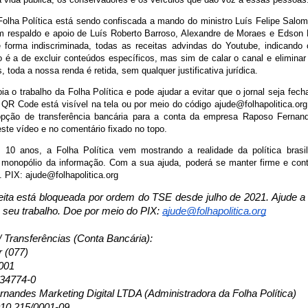
Folha Política está sendo confiscada a mando do ministro Luís Felipe Salom
 respaldo e apoio de Luís Roberto Barroso, Alexandre de Moraes e Edson 
e forma indiscriminada, todas as receitas advindas do Youtube, indicando
 é a de excluir conteúdos específicos, mas sim de calar o canal e eliminar
 toda a nossa renda é retida, sem qualquer justificativa jurídica.
a o trabalho da Folha Política e pode ajudar a evitar que o jornal seja fec
QR Code está visível na tela ou por meio do código ajude@folhapolitica.org
pção de transferência bancária para a conta da empresa Raposo Fernand
ste vídeo e no comentário fixado no topo.
10 anos, a Folha Política vem mostrando a realidade da política brasil
o monopólio da informação. Com a sua ajuda, poderá se manter firme e cont
. PIX: ajude@folhapolitica.org
ita está bloqueada por ordem do TSE desde julho de 2021. Ajude a F
o seu trabalho. Doe por meio do PIX:
ajude@folhapolitica.org
/ Transferências (Conta Bancária):
r (077)
001
134774-0
nandes Marketing Digital LTDA (Administradora da Folha Política)
10.215/0001-09