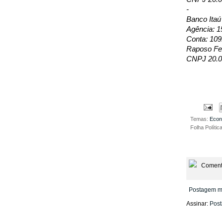
-
Banco Itaú
Agência: 1
Conta: 109
Raposo Fer
CNPJ 20.0
Temas:
Eco
Folha Polític
Coment
Postagem m
Assinar:
Post