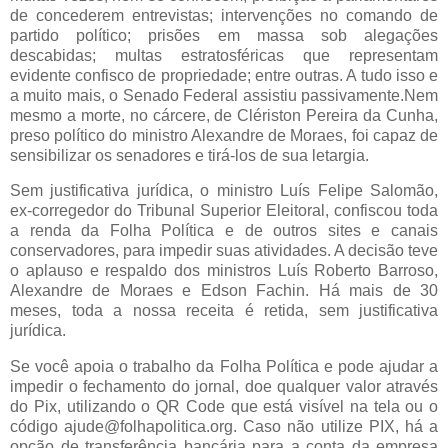
de concederem entrevistas; intervenções no comando de
partido político; prisões em massa sob alegações
descabidas; multas estratosféricas que representam
evidente confisco de propriedade; entre outras. A tudo isso e
a muito mais, o Senado Federal assistiu passivamente.Nem
mesmo a morte, no cárcere, de Clériston Pereira da Cunha,
preso político do ministro Alexandre de Moraes, foi capaz de
sensibilizar os senadores e tirá-los de sua letargia.
Sem justificativa jurídica, o ministro Luís Felipe Salomão,
ex-corregedor do Tribunal Superior Eleitoral, confiscou toda
a renda da Folha Política e de outros sites e canais
conservadores, para impedir suas atividades. A decisão teve
o aplauso e respaldo dos ministros Luís Roberto Barroso,
Alexandre de Moraes e Edson Fachin. Há mais de 30
meses, toda a nossa receita é retida, sem justificativa
jurídica.
Se você apoia o trabalho da Folha Política e pode ajudar a
impedir o fechamento do jornal, doe qualquer valor através
do Pix, utilizando o QR Code que está visível na tela ou o
código ajude@folhapolitica.org. Caso não utilize PIX, há a
opção de transferência bancária para a conta da empresa