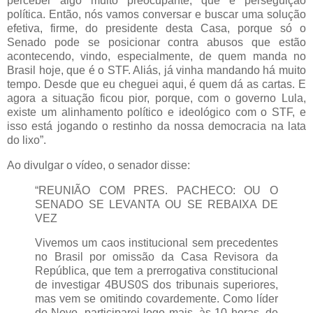
perceber algo muito preocupante, que é perseguição
política. Então, nós vamos conversar e buscar uma solução
efetiva, firme, do presidente desta Casa, porque só o
Senado pode se posicionar contra abusos que estão
acontecendo, vindo, especialmente, de quem manda no
Brasil hoje, que é o STF. Aliás, já vinha mandando há muito
tempo. Desde que eu cheguei aqui, é quem dá as cartas. E
agora a situação ficou pior, porque, com o governo Lula,
existe um alinhamento político e ideológico com o STF, e
isso está jogando o restinho da nossa democracia na lata
do lixo”.
Ao divulgar o vídeo, o senador disse:
“REUNIÃO COM PRES. PACHECO: OU O
SENADO SE LEVANTA OU SE REBAIXA DE
VEZ
Vivemos um caos institucional sem precedentes
no Brasil por omissão da Casa Revisora da
República, que tem a prerrogativa constitucional
de investigar 4BUS0S dos tribunais superiores,
mas vem se omitindo covardemente. Como líder
do Novo, participarei logo mais, às 10 horas, de