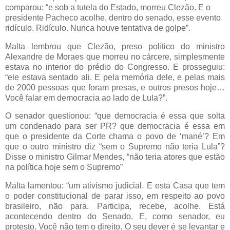
comparou: “e sob a tutela do Estado, morreu Clezão. E o
presidente Pacheco acolhe, dentro do senado, esse evento
ridículo. Ridículo. Nunca houve tentativa de golpe”.
Malta lembrou que Clezão, preso político do ministro
Alexandre de Moraes que morreu no cárcere, simplesmente
estava no interior do prédio do Congresso. E prosseguiu:
“ele estava sentado ali. E pela memória dele, e pelas mais
de 2000 pessoas que foram presas, e outros presos hoje…
Você falar em democracia ao lado de Lula?”.
O senador questionou: “que democracia é essa que solta
um condenado para ser PR? que democracia é essa em
que o presidente da Corte chama o povo de ‘mané’? Em
que o outro ministro diz “sem o Supremo não teria Lula”?
Disse o ministro Gilmar Mendes, “não teria atores que estão
na política hoje sem o Supremo”
Malta lamentou: “um ativismo judicial. E esta Casa que tem
o poder constitucional de parar isso, em respeito ao povo
brasileiro, não para. Participa, recebe, acolhe. Está
acontecendo dentro do Senado. E, como senador, eu
protesto. Você não tem o direito. O seu dever é se levantar e