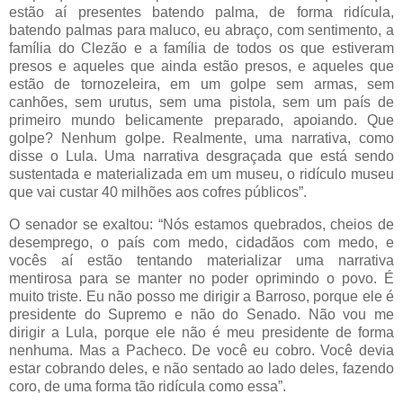
estão aí presentes batendo palma, de forma ridícula,
batendo palmas para maluco, eu abraço, com sentimento, a
família do Clezão e a família de todos os que estiveram
presos e aqueles que ainda estão presos, e aqueles que
estão de tornozeleira, em um golpe sem armas, sem
canhões, sem urutus, sem uma pistola, sem um país de
primeiro mundo belicamente preparado, apoiando. Que
golpe? Nenhum golpe. Realmente, uma narrativa, como
disse o Lula. Uma narrativa desgraçada que está sendo
sustentada e materializada em um museu, o ridículo museu
que vai custar 40 milhões aos cofres públicos”.
O senador se exaltou: “Nós estamos quebrados, cheios de
desemprego, o país com medo, cidadãos com medo, e
vocês aí estão tentando materializar uma narrativa
mentirosa para se manter no poder oprimindo o povo. É
muito triste. Eu não posso me dirigir a Barroso, porque ele é
presidente do Supremo e não do Senado. Não vou me
dirigir a Lula, porque ele não é meu presidente de forma
nenhuma. Mas a Pacheco. De você eu cobro. Você devia
estar cobrando deles, e não sentado ao lado deles, fazendo
coro, de uma forma tão ridícula como essa”.