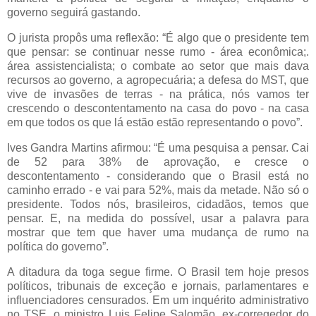
governo seguirá gastando.
O jurista propôs uma reflexão: “É algo que o presidente tem
que pensar: se continuar nesse rumo - área econômica;.
área assistencialista; o combate ao setor que mais dava
recursos ao governo, a agropecuária; a defesa do MST, que
vive de invasões de terras - na prática, nós vamos ter
crescendo o descontentamento na casa do povo - na casa
em que todos os que lá estão estão representando o povo”.
Ives Gandra Martins afirmou: “É uma pesquisa a pensar. Cai
de 52 para 38% de aprovação, e cresce o
descontentamento - considerando que o Brasil está no
caminho errado - e vai para 52%, mais da metade. Não só o
presidente. Todos nós, brasileiros, cidadãos, temos que
pensar. E, na medida do possível, usar a palavra para
mostrar que tem que haver uma mudança de rumo na
política do governo”.
A ditadura da toga segue firme. O Brasil tem hoje presos
políticos, tribunais de exceção e jornais, parlamentares e
influenciadores censurados. Em um inquérito administrativo
no TSE, o ministro Luis Felipe Salomão, ex-corregedor do