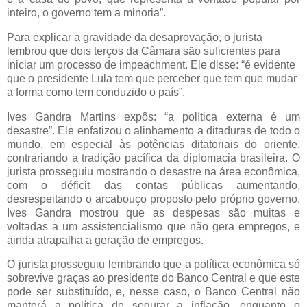
inteiro, o governo tem a minoria”.
Para explicar a gravidade da desaprovação, o jurista
lembrou que dois terços da Câmara são suficientes para
iniciar um processo de impeachment. Ele disse: “é evidente
que o presidente Lula tem que perceber que tem que mudar
a forma como tem conduzido o país”.
Ives Gandra Martins expôs: “a política externa é um
desastre”. Ele enfatizou o alinhamento a ditaduras de todo o
mundo, em especial às potências ditatoriais do oriente,
contrariando a tradição pacífica da diplomacia brasileira. O
jurista prosseguiu mostrando o desastre na área econômica,
com o déficit das contas públicas aumentando,
desrespeitando o arcabouço proposto pelo próprio governo.
Ives Gandra mostrou que as despesas são muitas e
voltadas a um assistencialismo que não gera empregos, e
ainda atrapalha a geração de empregos.
O jurista prosseguiu lembrando que a política econômica só
sobrevive graças ao presidente do Banco Central e que este
pode ser substituído, e, nesse caso, o Banco Central não
manterá a política de segurar a inflação, enquanto o