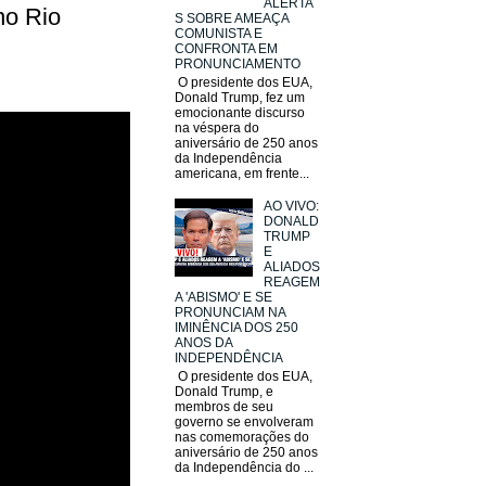
ALERTA
no Rio
S SOBRE AMEAÇA
COMUNISTA E
CONFRONTA EM
PRONUNCIAMENTO
O presidente dos EUA,
Donald Trump, fez um
emocionante discurso
na véspera do
aniversário de 250 anos
da Independência
americana, em frente...
AO VIVO:
DONALD
TRUMP
E
ALIADOS
REAGEM
A 'ABISMO' E SE
PRONUNCIAM NA
IMINÊNCIA DOS 250
ANOS DA
INDEPENDÊNCIA
O presidente dos EUA,
Donald Trump, e
membros de seu
governo se envolveram
nas comemorações do
aniversário de 250 anos
da Independência do ...