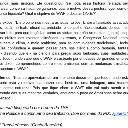
 ainda mais irrisória. Ele questionou: “se toda essa história relatada 
alsa, conversa fiada, pergunta-se: qual o motivo dessa postura, que, como
ente hipócrita? Qual o objetivo do WWF e dessas ONGs?”.
io expôs: “Ele próprio nos mostra as suas razões. Entre a falsidade assacada
os, está, no texto oficial da entidade, o conselho não solicitado de que - 
ser feito para que tragédias como as vistas hoje não se repitam [, pois] en
s efeitos dos eventos climáticos extremos, o Congresso Nacional tenta 
s para o clima, o meio ambiente, para as comunidades tradicionais", fech
 Eles confundem e querem passar para nós ciência como fantasia, fantas
- dizendo que é - na ciência para pregar suas fantasias, suas maldades,
. Todo mundo sabe que o WWF é custeado por entidades de grandes empres
se dizem comprometidos com o meio ambiente, com as mudanças climática
inanciam o WWF”.
afirmou: “Eles se aproveitam de um momento desse em que todo mundo es
ndo está vulnerável, para dizer uma besteira, uma bobagem, uma hipocri
e dessa natureza. Pois que fique claro: a WWF não vai mais mentir à to
azendo das suas mentiras verdades, enquanto o povo do Amazonas achar qu
Senado”.
da está bloqueada por ordem do TSE.
lha Política a continuar o seu trabalho. Doe por meio do PIX:
ajude@fo
/ Transferências (Conta Bancária):