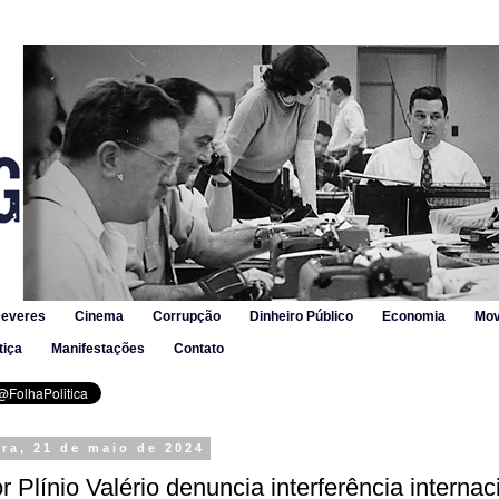
Deveres
Cinema
Corrupção
Dinheiro Público
Economia
Mov
tiça
Manifestações
Contato
ira, 21 de maio de 2024
 Plínio Valério denuncia interferência internac