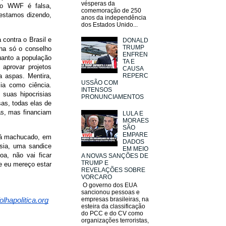
vésperas da
pelo WWF é falsa,
comemoração de 250
 estamos dizendo,
anos da independência
dos Estados Unido...
 contra o Brasil e
DONALD
TRUMP
olha só o conselho
ENFREN
quanto a população
TA E
aprovar projetos
CAUSA
REPERC
a aspas. Mentira,
USSÃO COM
ia como ciência.
INTENSOS
 suas hipocrisias
PRONUNCIAMENTOS
as, todas elas de
s, mas financiam
LULA E
MORAES
SÃO
EMPARE
tá machucado, em
DADOS
sia, uma sandice
EM MEIO
a, não vai ficar
A NOVAS SANÇÕES DE
TRUMP E
e eu mereço estar
REVELAÇÕES SOBRE
VORCARO
O governo dos EUA
sancionou pessoas e
empresas brasileiras, na
lhapolitica.org
esteira da classificação
do PCC e do CV como
organizações terroristas,