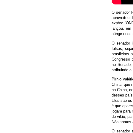
O senador P
aproveitou d
expôs: “ONG
lançou, em 
atinge noss
O senador i
falsas, sej
brasileiros 
Congresso b
no Senado, 
atribuindo a
Plínio Valér
China, que 
na China, c
desses país
Eles são os 
é que aparec
jogam para n
de vilão, p
Não somos c
O senador a