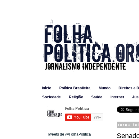
Início
Política Brasileira
Mundo
Direitos e 
Sociedade
Religião
Saúde
Internet
Jus
terça-fe
Senador
Tweets de @FolhaPolitica