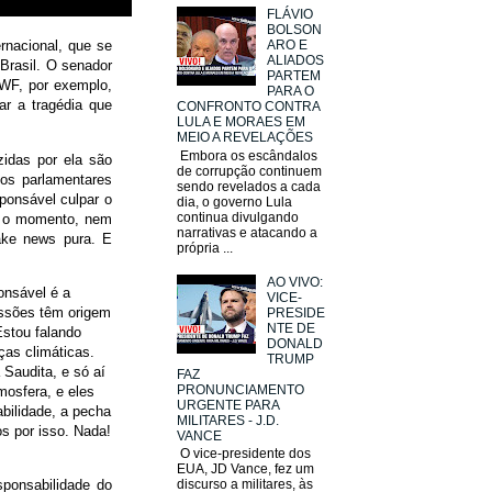
FLÁVIO
BOLSON
rnacional, que se
ARO E
ALIADOS
 Brasil. O senador
PARTEM
WWF, por exemplo,
PARA O
ar a tragédia que
CONFRONTO CONTRA
LULA E MORAES EM
MEIO A REVELAÇÕES
Embora os escândalos
idas por ela são
de corrupção continuem
os parlamentares
sendo revelados a cada
sponsável culpar o
dia, o governo Lula
continua divulgando
té o momento, nem
narrativas e atacando a
ake news pura. E
própria ...
AO VIVO:
onsável é a
VICE-
issões têm origem
PRESIDE
NTE DE
Estou falando
DONALD
as climáticas.
TRUMP
 Saudita, e só aí
FAZ
PRONUNCIAMENTO
mosfera, e eles
URGENTE PARA
bilidade, a pecha
MILITARES - J.D.
s por isso. Nada!
VANCE
O vice-presidente dos
EUA, JD Vance, fez um
sponsabilidade do
discurso a militares, às