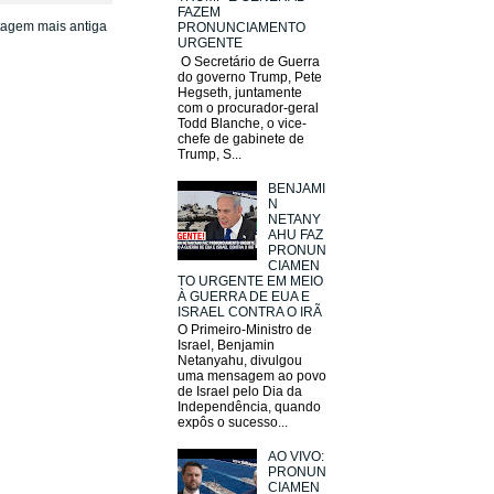
FAZEM
tagem mais antiga
PRONUNCIAMENTO
URGENTE
O Secretário de Guerra
do governo Trump, Pete
Hegseth, juntamente
com o procurador-geral
Todd Blanche, o vice-
chefe de gabinete de
Trump, S...
BENJAMI
N
NETANY
AHU FAZ
PRONUN
CIAMEN
TO URGENTE EM MEIO
À GUERRA DE EUA E
ISRAEL CONTRA O IRÃ
O Primeiro-Ministro de
Israel, Benjamin
Netanyahu, divulgou
uma mensagem ao povo
de Israel pelo Dia da
Independência, quando
expôs o sucesso...
AO VIVO:
PRONUN
CIAMEN