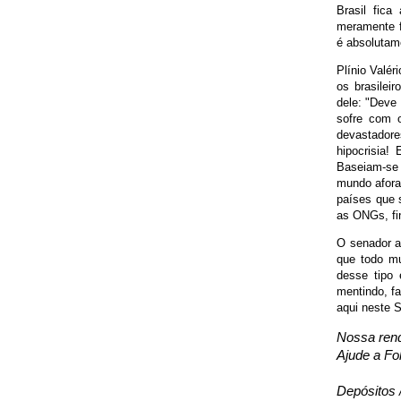
Brasil fica
meramente f
é absolutam
Plínio Valér
os brasileir
dele: "Deve 
sofre com o
devastadore
hipocrisia!
Baseiam-se 
mundo afora
países que 
as ONGs, f
O senador 
que todo mu
desse tipo 
mentindo, f
aqui neste 
Nossa ren
Ajude a Fo
Depósitos 