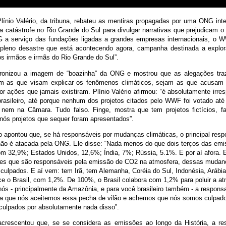
línio Valério, da tribuna, rebateu as mentiras propagadas por uma ONG inte
a catástrofe no Rio Grande do Sul para divulgar narrativas que prejudicam o
 a serviço das fundações ligadas a grandes empresas internacionais, o 
pleno desastre que está acontecendo agora, campanha destinada a explor
os irmãos e irmãs do Rio Grande do Sul”.
ronizou a imagem de “boazinha” da ONG e mostrou que as alegações traz
am as que visam explicar os fenômenos climáticos, sejam as que acusam 
por ações que jamais existiram. Plínio Valério afirmou: “é absolutamente irre
rasileiro, até porque nenhum dos projetos citados pelo WWF foi votado a
nem na Câmara. Tudo falso. Finge, mostra que tem projetos fictícios, f
 nós projetos que sequer foram apresentados”.
io apontou que, se há responsáveis por mudanças climáticas, o principal resp
não é atacada pela ONG. Ele disse: “Nada menos do que dois terços das em
om 32,9%; Estados Unidos, 12,6%; Índia, 7%; Rússia, 5.1%. E por aí afora. 
es que são responsáveis pela emissão de CO2 na atmosfera, dessas mudanç
culpados. E aí vem: tem Irã, tem Alemanha, Coréia do Sul, Indonésia, Arábia
e o Brasil, com 1,2%. De 100%, o Brasil colabora com 1,2% para poluir a at
ós - principalmente da Amazônia, e para você brasileiro também - a responsa
ara que nós aceitemos essa pecha de vilão e achemos que nós somos culpado
ulpados por absolutamente nada disso”.
crescentou que, se se considera as emissões ao longo da História, a re