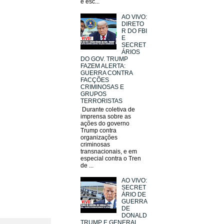
e esc...
AO VIVO:
DIRETO
R DO FBI
E
SECRET
ÁRIOS
DO GOV. TRUMP
FAZEM ALERTA:
GUERRA CONTRA
FACÇÕES
CRIMINOSAS E
GRUPOS
TERRORISTAS
Durante coletiva de
imprensa sobre as
ações do governo
Trump contra
organizações
criminosas
transnacionais, e em
especial contra o Tren
de ...
AO VIVO:
SECRET
ÁRIO DE
GUERRA
DE
DONALD
TRUMP E GENERAL