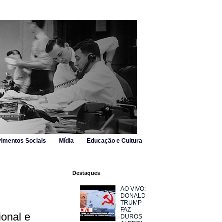
imentos Sociais
Mídia
Educação e Cultura
Destaques
AO VIVO:
DONALD
TRUMP
FAZ
ional e
DUROS