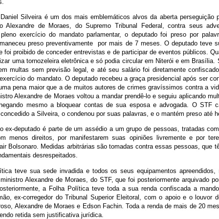
s.
Daniel Silveira é um dos mais emblemáticos alvos da aberta perseguição p
ro Alexandre de Moraes, do Supremo Tribunal Federal, contra seus adver
eno exercício do mandato parlamentar, o deputado foi preso por palavr
rmaneceu preso preventivamente por mais de 7 meses. O deputado teve su
 foi proibido de conceder entrevistas e de participar de eventos públicos. Qua
lizar uma tornozeleira eletrônica e só podia circular em Niterói e em Brasília.
em multas sem previsão legal, e até seu salário foi diretamente confiscad
o exercício do mandato. O deputado recebeu a graça presidencial após ser co
 uma pena maior que a de muitos autores de crimes gravíssimos contra a v
nistro Alexandre de Moraes voltou a mandar prendê-lo e seguiu aplicando mul
chegando mesmo a bloquear contas de sua esposa e advogada. O STF ca
 concedido a Silveira, o condenou por suas palavras, e o mantém preso até h
o ex-deputado é parte de um assédio a um grupo de pessoas, tratadas co
m menos direitos, por manifestarem suas opiniões livremente e por ter
air Bolsonaro. Medidas arbitrárias são tomadas contra essas pessoas, que t
undamentais desrespeitados.
ítica teve sua sede invadida e todos os seus equipamentos apreendidos,
 ministro Alexandre de Moraes, do STF, que foi posteriormente arquivado por
osteriormente, a Folha Política teve toda a sua renda confiscada a mando
mão, ex-corregedor do Tribunal Superior Eleitoral, com o apoio e o louvor d
roso, Alexandre de Moraes e Edson Fachin. Toda a renda de mais de 20 mes
endo retida sem justificativa jurídica.