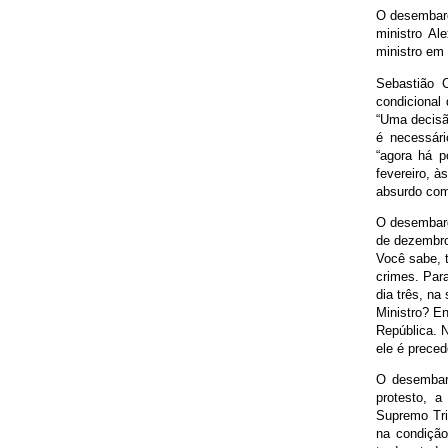
O desembarg
ministro Al
ministro em 
Sebastião 
condicional 
“Uma decisão
é necessári
“agora há p
fevereiro, à
absurdo com
O desembarg
de dezembro
Você sabe, 
crimes. Para
dia três, na
Ministro? E
República. N
ele é preced
O desembarg
protesto, a
Supremo Tri
na condição