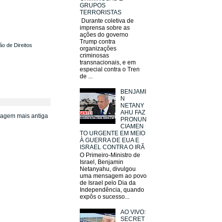
GRUPOS
TERRORISTAS
Durante coletiva de
imprensa sobre as
ações do governo
Trump contra
ão de Direitos
organizações
criminosas
transnacionais, e em
especial contra o Tren
de ...
BENJAMI
N
NETANY
AHU FAZ
tagem mais antiga
PRONUN
CIAMEN
TO URGENTE EM MEIO
À GUERRA DE EUA E
ISRAEL CONTRA O IRÃ
O Primeiro-Ministro de
Israel, Benjamin
Netanyahu, divulgou
uma mensagem ao povo
de Israel pelo Dia da
Independência, quando
expôs o sucesso...
AO VIVO:
SECRET