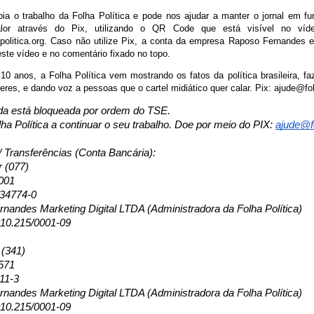
ia o trabalho da Folha Política e pode nos ajudar a manter o jornal em f
alor através do Pix, utilizando o QR Code que está visível no víd
politica.org. Caso não utilize Pix, a conta da empresa Raposo Fernandes e
este vídeo e no comentário fixado no topo.
10 anos, a Folha Política vem mostrando os fatos da política brasileira, fa
eres, e dando voz a pessoas que o cartel midiático quer calar. Pix: ajude@fol
a está bloqueada por ordem do TSE. 
ha Política a continuar o seu trabalho. Doe por meio do PIX: 
ajude@fo
/ Transferências (Conta Bancária): 
r (077)
001
134774-0
nandes Marketing Digital LTDA (Administradora da Folha Política)
10.215/0001-09
 (341)
571
11-3
nandes Marketing Digital LTDA (Administradora da Folha Política)
10.215/0001-09