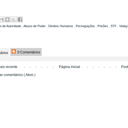
o de Autoridade
,
Abuso de Poder
,
Direitos Humanos
,
Perseguições
,
Prisões
,
STF
,
Violaç
a
0 Comentários
ários
ais recente
Página inicial
Pos
ar comentários ( Atom )