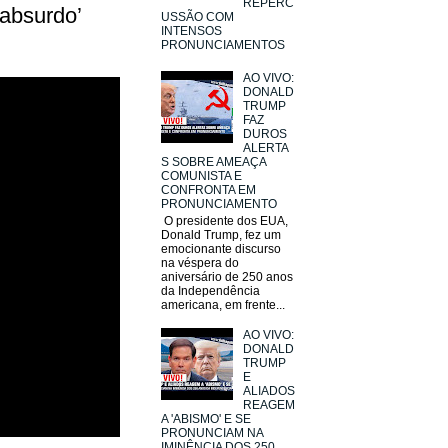
REPERC
 absurdo’
USSÃO COM
INTENSOS
PRONUNCIAMENTOS
AO VIVO:
DONALD
TRUMP
FAZ
DUROS
ALERTA
S SOBRE AMEAÇA
COMUNISTA E
CONFRONTA EM
PRONUNCIAMENTO
O presidente dos EUA,
Donald Trump, fez um
emocionante discurso
na véspera do
aniversário de 250 anos
da Independência
americana, em frente...
AO VIVO:
DONALD
TRUMP
E
ALIADOS
REAGEM
A 'ABISMO' E SE
PRONUNCIAM NA
IMINÊNCIA DOS 250