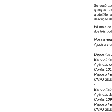
Se você apo
qualquer v
ajude@folha
descrição d
Há mais de 
dos três pod
Nossa rend
Ajude a Fol
Depósitos 
Banco Inte
Agência: 0
Conta: 10
Raposo Fer
CNPJ 20.0
-
Banco Itaú
Agência: 1
Conta: 109
Raposo Fer
CNPJ 20.0