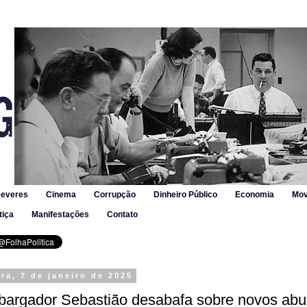
Deveres
Cinema
Corrupção
Dinheiro Público
Economia
Mov
tiça
Manifestações
Contato
ira, 7 de janeiro de 2025
argador Sebastião desabafa sobre novos abu