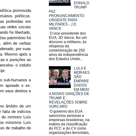
DONALD
TRUMP
olítica promovida
FAZ
PRONUNCIAMENTO
sários políticos.
URGENTE PARA
as proferidas em
MILITARES - J.D.
as redes sociais
VANCE
ndo foi libertado,
O vice-presidente dos
 Seu patrimônio foi
EUA, JD Vance, fez um
discurso a militares, às
o, além de verbas
vésperas da
ndenado, por suas
comemoração de 250
ida. Mesmo após a
anos da independência
dos Estados Unido...
tas e punições ao
ncelou o indulto
LULA E
oje.
MORAES
SÃO
mo sub-humanos e
EMPARE
DADOS
em apoiado o ex-
EM MEIO
êm seus direitos e
A NOVAS SANÇÕES DE
TRUMP E
REVELAÇÕES SOBRE
 no âmbito de um
VORCARO
 falta de indícios
O governo dos EUA
sancionou pessoas e
 do ministro Luís
empresas brasileiras, na
os ministros Luís
esteira da classificação
es de trabalho do
do PCC e do CV como
organizações terroristas,