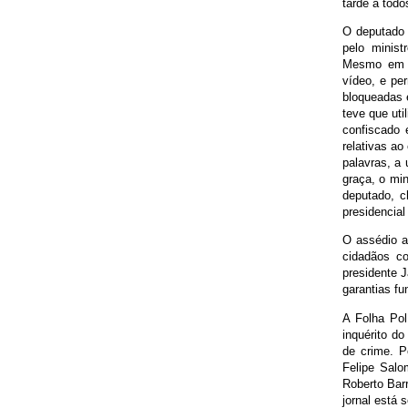
tarde a todo
O deputado 
pelo minist
Mesmo em pl
vídeo, e pe
bloqueadas e
teve que uti
confiscado 
relativas a
palavras, a
graça, o mi
deputado, 
presidencial
O assédio a
cidadãos co
presidente J
garantias f
A Folha Pol
inquérito do
de crime. P
Felipe Salo
Roberto Bar
jornal está s