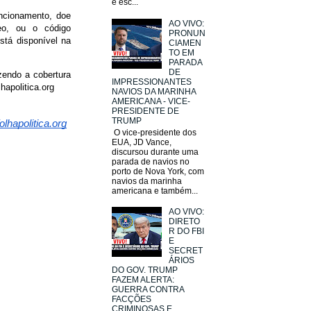
e esc...
uncionamento, doe
AO VIVO:
eo, ou o código
PRONUN
stá disponível na
CIAMEN
TO EM
PARADA
DE
zendo a cobertura
IMPRESSIONANTES
hapolitica.org
NAVIOS DA MARINHA
AMERICANA - VICE-
PRESIDENTE DE
TRUMP
lhapolitica.org
O vice-presidente dos
EUA, JD Vance,
discursou durante uma
parada de navios no
porto de Nova York, com
navios da marinha
americana e também...
AO VIVO:
DIRETO
R DO FBI
E
SECRET
ÁRIOS
DO GOV. TRUMP
FAZEM ALERTA:
GUERRA CONTRA
FACÇÕES
CRIMINOSAS E