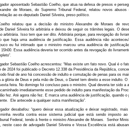
ador aposentado Sebastião Coelho, que atua na defesa de presos e persegu
exandre de Moraes, do Supremo Tribunal Federal, relatou novos abusos 
relação ao ex-deputado Daniel Silveira, preso político.
Coelho relatou que a decisão do ministro Alexandre de Moraes de revo
de Daniel Silveira foi arbitrária e deixou de seguir os trâmites legais. O de
 arbitrária. Isso tem que ser dito. Arbitrária porque, para revogação do livra
o que haja uma audiência de justificação. Essa audiência não aconteceu”
ouco eu fui intimado que o ministro marcou uma audiência de justificaçã
s 15h00. Essa audiência deveria ter ocorrido antes da revogação do livramen
pleto”.
ador Sebastião Coelho acrescentou: “Mas existe um fato novo. Qual é o fat
 de 2024 foi publicado o Decreto 12.338 da Presidência da República, conced
todo final de ano há concessão de indulto e comutação de penas para os mai
 a glória de Deus e pela mão de Deus, o Daniel tem direito a esse indulto. O p
 sexta feira. No domingo foi concluso para o ministro. Qual deveria ter sido a a
ncaminhado imediatamente esse pedido de indulto para manifestação da Proc
ão fez. Até agora não fez. E marca uma audiência de justificação, quando o p
ente. Ele antecede a qualquer outra manifestação”.
ador desabafou: “quero deixar essa atualização e deixar registrado, ma
 minha revolta contra esse sistema judicial que está sendo imposto ao
bunal Federal, tendo à frente o ministro Alexandre de Moraes. Senhor Minist
, neste caso de advogado Daniel Silveira e Vossa Excelência está abusa