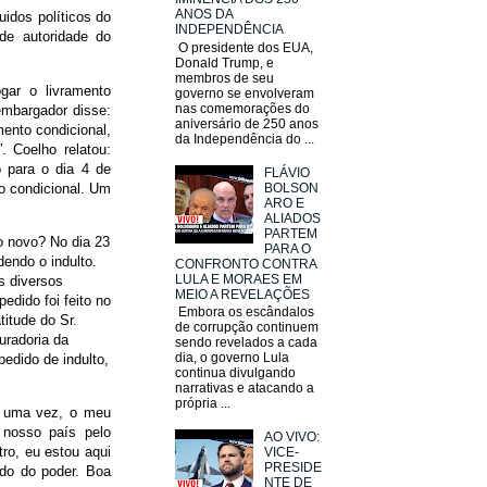
ANOS DA
idos políticos do
INDEPENDÊNCIA
de autoridade do
O presidente dos EUA,
Donald Trump, e
membros de seu
gar o livramento
governo se envolveram
nas comemorações do
sembargador disse:
aniversário de 250 anos
mento condicional,
da Independência do ...
. Coelho relatou:
o para o dia 4 de
FLÁVIO
to condicional. Um
BOLSON
ARO E
ALIADOS
PARTEM
o novo? No dia 23
PARA O
endo o indulto.
CONFRONTO CONTRA
LULA E MORAES EM
s diversos
MEIO A REVELAÇÕES
edido foi feito no
Embora os escândalos
titude do Sr.
de corrupção continuem
uradoria da
sendo revelados a cada
dia, o governo Lula
edido de indulto,
continua divulgando
narrativas e atacando a
própria ...
is uma vez, o meu
 nosso país pelo
AO VIVO:
ro, eu estou aqui
VICE-
PRESIDE
ndo do poder. Boa
NTE DE