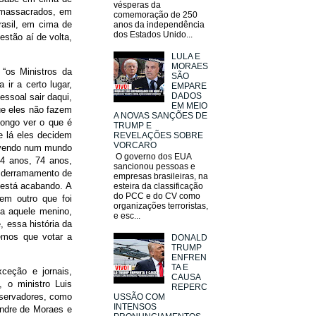
vésperas da
 massacrados, em
comemoração de 250
rasil, em cima de
anos da independência
dos Estados Unido...
stão aí de volta,
LULA E
MORAES
 “os Ministros da
SÃO
ir a certo lugar,
EMPARE
DADOS
essoal sair daqui,
EM MEIO
que eles não fazem
A NOVAS SANÇÕES DE
ongo ver o que é
TRUMP E
e lá eles decidem
REVELAÇÕES SOBRE
VORCARO
vivendo num mundo
O governo dos EUA
64 anos, 74 anos,
sancionou pessoas e
o derramamento de
empresas brasileiras, na
 está acabando. A
esteira da classificação
do PCC e do CV como
em outro que foi
organizações terroristas,
ria aquele menino,
e esc...
 essa história da
temos que votar a
DONALD
TRUMP
ENFREN
TA E
xceção e jornais,
CAUSA
, o ministro Luis
REPERC
nservadores, como
USSÃO COM
INTENSOS
andre de Moraes e