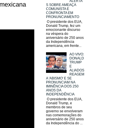
ALERTA
 mexicana
S SOBRE AMEAÇA
COMUNISTA E
CONFRONTA EM
PRONUNCIAMENTO
O presidente dos EUA,
Donald Trump, fez um
emocionante discurso
na véspera do
aniversário de 250 anos
da Independência
americana, em frente...
AO VIVO:
DONALD
TRUMP
E
ALIADOS
REAGEM
A 'ABISMO' E SE
PRONUNCIAM NA
IMINÊNCIA DOS 250
ANOS DA
INDEPENDÊNCIA
O presidente dos EUA,
Donald Trump, e
membros de seu
governo se envolveram
nas comemorações do
aniversário de 250 anos
da Independência do ...