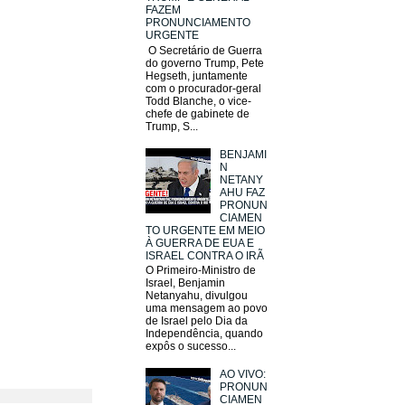
FAZEM
PRONUNCIAMENTO
URGENTE
O Secretário de Guerra
do governo Trump, Pete
Hegseth, juntamente
com o procurador-geral
Todd Blanche, o vice-
chefe de gabinete de
Trump, S...
BENJAMI
N
NETANY
AHU FAZ
PRONUN
CIAMEN
TO URGENTE EM MEIO
À GUERRA DE EUA E
ISRAEL CONTRA O IRÃ
O Primeiro-Ministro de
Israel, Benjamin
Netanyahu, divulgou
uma mensagem ao povo
de Israel pelo Dia da
Independência, quando
expôs o sucesso...
AO VIVO:
PRONUN
CIAMEN