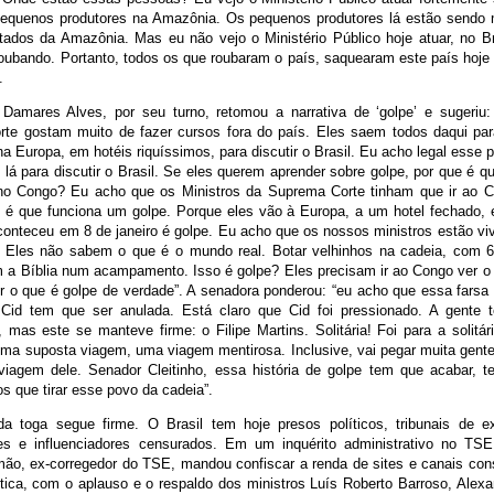
equenos produtores na Amazônia. Os pequenos produtores lá estão sendo
tados da Amazônia. Mas eu não vejo o Ministério Público hoje atuar, no B
oubando. Portanto, todos os que roubaram o país, saquearam este país hoje e
.
Damares Alves, por seu turno, retomou a narrativa de ‘golpe’ e sugeriu:
te gostam muito de fazer cursos fora do país. Eles saem todos daqui para 
a Europa, em hotéis riquíssimos, para discutir o Brasil. Eu acho legal esse p
 lá para discutir o Brasil. Se eles querem aprender sobre golpe, por que é 
o Congo? Eu acho que os Ministros da Suprema Corte tinham que ir ao C
 é que funciona um golpe. Porque eles vão à Europa, a um hotel fechado, 
conteceu em 8 de janeiro é golpe. Eu acho que os nossos ministros estão 
l. Eles não sabem o que é o mundo real. Botar velhinhos na cadeia, com 
m a Bíblia num acampamento. Isso é golpe? Eles precisam ir ao Congo ver 
r o que é golpe de verdade”. A senadora ponderou: “eu acho que essa farsa
Cid tem que ser anulada. Está claro que Cid foi pressionado. A gente t
 mas este se manteve firme: o Filipe Martins. Solitária! Foi para a solitá
uma suposta viagem, uma viagem mentirosa. Inclusive, vai pegar muita gente,
viagem dele. Senador Cleitinho, essa história de golpe tem que acabar, 
os que tirar esse povo da cadeia”.
da toga segue firme. O Brasil tem hoje presos políticos, tribunais de e
es e influenciadores censurados. Em um inquérito administrativo no TSE
mão, ex-corregedor do TSE, mandou confiscar a renda de sites e canais co
ítica, com o aplauso e o respaldo dos ministros Luís Roberto Barroso, Alex