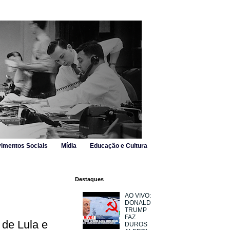
imentos Sociais
Mídia
Educação e Cultura
Destaques
AO VIVO:
DONALD
TRUMP
FAZ
 de Lula e
DUROS