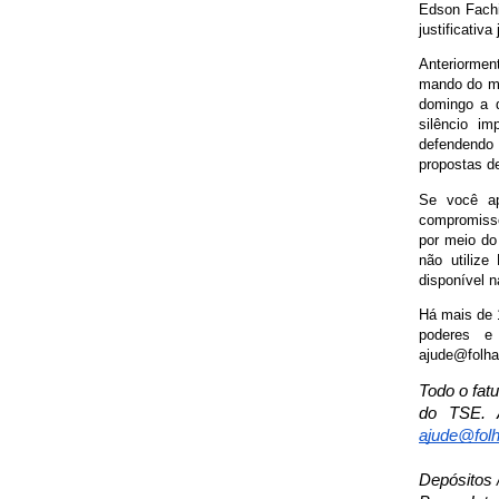
Edson Fachi
justificativa
Anteriormen
mando do mi
domingo a d
silêncio i
defendendo 
propostas de
Se você ap
compromisso
por meio do
não utiliz
disponível n
Há mais de 1
poderes e
ajude@folhap
Todo o fat
do TSE. A
ajude@folh
Depósitos 