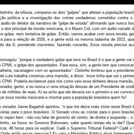
eitinho, da tribuna, comparou os dois “golpes” que afetam a população brasile
ção política e a investigação dos crimes verdadeiros cometidos contra 
áudio do delator da narrativa de “golpe de estado” afirmando que nunca hou
é o ator principal da novela mexicana, é o Mauro Cid, com um áudio vazado 
eve golpe, nem tentativa de golpe. Então, vamos acabar com essa novela, gen
a para a eleição de 2026, e a gente está na mesma ladainha de 2022, qu
 do dia 8, prendendo inocentes, fazendo covardia. Essa novela precisa ac
osseguiu: “porque o verdadeiro golpe que teve no Brasil é o que a gente vai
na CPMI, o golpe dos aposentados. Para essa, sim, a gente tem que convocar
balheira, sacanagem com os aposentados”. Cleitinho lembrou que o president
de Lula trabalha construiu uma mansão, e disse: “esse tinha que ser o primei
 CPMI. Poderia esclarecer para nós como veio esse dinheiro dessa mansão,
enador, gente, e eu nunca vi uma situação dessas de um Presidente de sindi
e milhões de reais. Aí eu acho que ele deveria ser o primeiro a ser convoca
ar essa novela mexicana e mostrar para a população brasileira quem foi”.
 senador Jaime Bagattoli apontou: “o que me deixa mais triste neste Brasil
ostas para o povo brasileiro. O Senado virou as costas para o povo brasilei
s vejam bem - não vou falar de governo de centro, de direita e esquerda -, 
eitinho, se fosse no Governo Bolsonaro, sabe quanto tempo ele ia dar? Quar
licar, 48 horas para se explicar. Cadê o Supremo Tribunal Federal? Cadê o M
 Onde estão essas pessoas? Eu vejo o Ministério Público atuar fortement