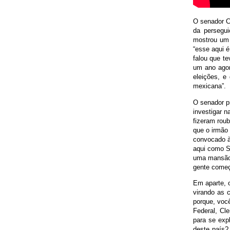
O senador Cl
da persegui
mostrou um 
“esse aqui 
falou que t
um ano agor
eleições, e
mexicana”.
O senador pr
investigar 
fizeram rou
que o irmão 
convocado à
aqui como S
uma mansão d
gente começ
Em aparte, o
virando as c
porque, você
Federal, Cl
para se exp
deste país?