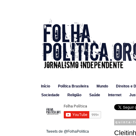
Início
Política Brasileira
Mundo
Direitos e 
Sociedade
Religião
Saúde
Internet
Jus
quinta-f
Cleitin
Tweets de @FolhaPolitica