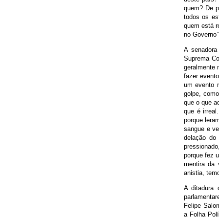
quem? De p
todos os es
quem está r
no Governo”
A senadora 
Suprema Cor
geralmente n
fazer evento
um evento n
golpe, como
que o que a
que é irrea
porque lera
sangue e ve
delação do 
pressionado,
porque fez 
mentira da 
anistia, tem
A ditadura 
parlamentar
Felipe Salo
a Folha Pol