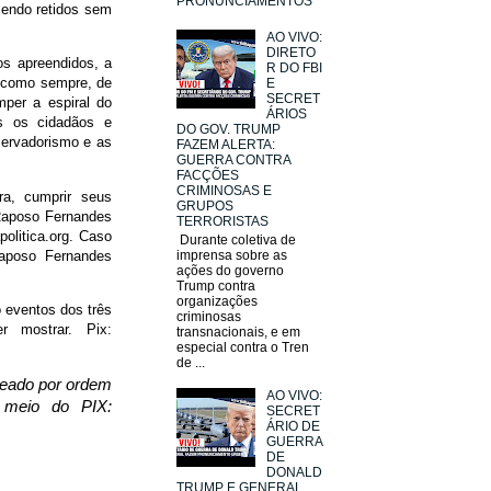
PRONUNCIAMENTOS
sendo retidos sem
AO VIVO:
DIRETO
os apreendidos, a
R DO FBI
o como sempre, de
E
SECRET
mper a espiral do
ÁRIOS
os os cidadãos e
DO GOV. TRUMP
servadorismo e as
FAZEM ALERTA:
GUERRA CONTRA
FACÇÕES
CRIMINOSAS E
ra, cumprir seus
GRUPOS
 Raposo Fernandes
TERRORISTAS
olitica.org. Caso
Durante coletiva de
Raposo Fernandes
imprensa sobre as
ações do governo
Trump contra
organizações
o eventos dos três
criminosas
 mostrar. Pix:
transnacionais, e em
especial contra o Tren
de ...
ueado por ordem
AO VIVO:
 meio do PIX:
SECRET
ÁRIO DE
GUERRA
DE
DONALD
TRUMP E GENERAL