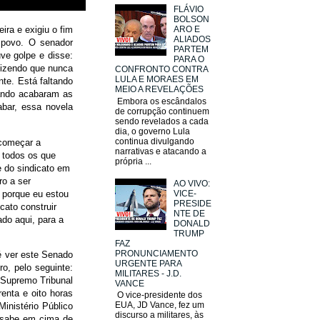
FLÁVIO
BOLSON
ira e exigiu o fim
ARO E
ALIADOS
o povo. O senador
PARTEM
ve golpe e disse:
PARA O
dizendo que nunca
CONFRONTO CONTRA
LULA E MORAES EM
te. Está faltando
MEIO A REVELAÇÕES
ando acabaram as
Embora os escândalos
abar, essa novela
de corrupção continuem
sendo revelados a cada
dia, o governo Lula
continua divulgando
 começar a
narrativas e atacando a
 todos os que
própria ...
e do sindicato em
ro a ser
AO VIVO:
 porque eu estou
VICE-
PRESIDE
cato construir
NTE DE
do aqui, para a
DONALD
TRUMP
FAZ
PRONUNCIAMENTO
 é ver este Senado
URGENTE PARA
ro, pelo seguinte:
MILITARES - J.D.
o Supremo Tribunal
VANCE
enta e oito horas
O vice-presidente dos
EUA, JD Vance, fez um
inistério Público
discurso a militares, às
e sabe em cima de