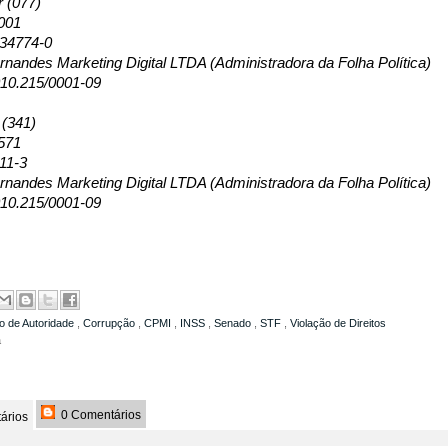
r (077)
001
134774-0
nandes Marketing Digital LTDA (Administradora da Folha Política)
10.215/0001-09
 (341)
571
11-3
nandes Marketing Digital LTDA (Administradora da Folha Política)
10.215/0001-09
o de Autoridade
,
Corrupção
,
CPMI
,
INSS
,
Senado
,
STF
,
Violação de Direitos
a
0 Comentários
ários