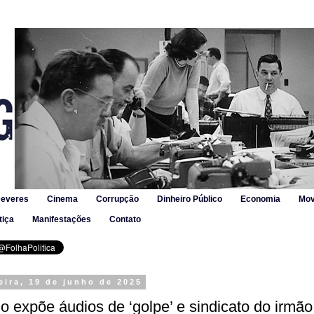
Deveres
Cinema
Corrupção
Dinheiro Público
Economia
Mov
tiça
Manifestações
Contato
eira, 19 de junho de 2025
ho expõe áudios de ‘golpe’ e sindicato do irmão