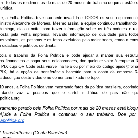
n. Todos os rendimentos de mais de 20 meses de trabalho do jornal estão 
 jurídica.
te, a Folha Política teve sua sede invadida e TODOS os seus equipament
nistro Alexandre de Moraes. Mesmo assim, a equipe continuou trabalhand
omingo, dia ou noite, para trazer informação sobre os três poderes e ro
mposta pela velha imprensa, levando informação de qualidade para tod
os valores, as pessoas e os fatos excluídos pelo mainstream, como o con
 cidadãos e políticos de direita.
oia o trabalho da Folha Política e pode ajudar a manter sua estrutu
s financeiros e pagar seus colaboradores, doe qualquer valor à empresa
 PIX cujo QR Code está visível na tela ou por meio do código ajude@folhap
e PIX, há a opção de transferência bancária para a conta da empresa 
a descrição deste vídeo e no comentário fixado no topo.
0 anos, a Folha Política vem mostrando fatos da política brasileira, cobrind
 dando voz a pessoas que o cartel midiático do país não quer
olitica.org
uramento gerado pela Folha Política por mais de 20 meses está bloq
jude a Folha Política a continuar o seu trabalho. Doe por
apolitica.org
/ Transferências (Conta Bancária):