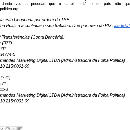
 dando voz a pessoas que o cartel midiático do país não quer
olitica.org
da está bloqueada por ordem do TSE.
lha Política a continuar o seu trabalho. Doe por meio do PIX:
ajude@fo
/ Transferências (Conta Bancária):
r (077)
001
134774-0
nandes Marketing Digital LTDA (Administradora da Folha Política)
10.215/0001-09
 (341)
571
11-3
nandes Marketing Digital LTDA (Administradora da Folha Política)
10.215/0001-09