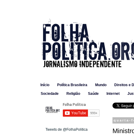
Início
Política Brasileira
Mundo
Direitos e 
Sociedade
Religião
Saúde
Internet
Jus
quarta-f
Ministr
Tweets de @FolhaPolitica