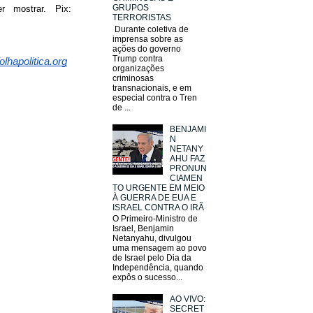
GRUPOS
 mostrar. Pix:
TERRORISTAS
Durante coletiva de
imprensa sobre as
ações do governo
Trump contra
lhapolitica.org
organizações
criminosas
transnacionais, e em
especial contra o Tren
de ...
BENJAMI
N
NETANY
AHU FAZ
PRONUN
CIAMEN
TO URGENTE EM MEIO
À GUERRA DE EUA E
ISRAEL CONTRA O IRÃ
O Primeiro-Ministro de
Israel, Benjamin
Netanyahu, divulgou
uma mensagem ao povo
de Israel pelo Dia da
Independência, quando
expôs o sucesso...
AO VIVO:
SECRET