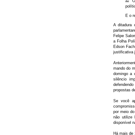
🔚 O
polít
E o r
A ditadura 
parlamentar
Felipe Salo
a Folha Pol
Edson Fachi
justificativa
Anteriormen
mando do mi
domingo a d
silêncio i
defendendo 
propostas de
Se você ap
compromisso
por meio do
não utiliz
disponível n
Há mais de 1