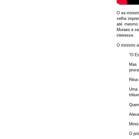
O ex-minist
velha impre
até mesmo 
Moraes e seu
interesse.
O ministro 
“O Es
Mas 
proce
Réus 
Uma a
tribu
Quem
Alexa
Minis
O pró