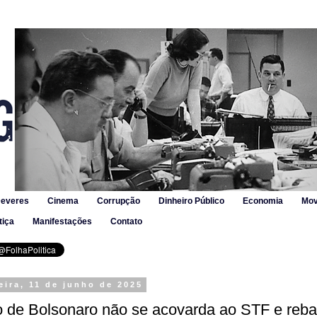
Deveres
Cinema
Corrupção
Dinheiro Público
Economia
Mov
tiça
Manifestações
Contato
eira, 11 de junho de 2025
o de Bolsonaro não se acovarda ao STF e reba