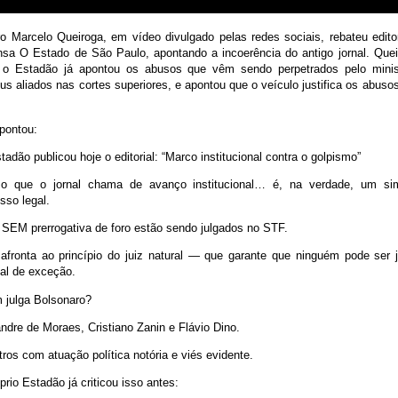
ro Marcelo Queiroga, em vídeo divulgado pelas redes sociais, rebateu editor
nsa O Estado de São Paulo, apontando a incoerência do antigo jornal. Que
o Estadão já apontou os abusos que vêm sendo perpetrados pelo minis
s aliados nas cortes superiores, e apontou que o veículo justifica os abus
apontou:
tadão publicou hoje o editorial: “Marco institucional contra o golpismo”
o que o jornal chama de avanço institucional… é, na verdade, um si
sso legal.
SEM prerrogativa de foro estão sendo julgados no STF.
fronta ao princípio do juiz natural — que garante que ninguém pode ser j
nal de exceção.
 julga Bolsonaro?
ndre de Moraes, Cristiano Zanin e Flávio Dino.
tros com atuação política notória e viés evidente.
prio Estadão já criticou isso antes: