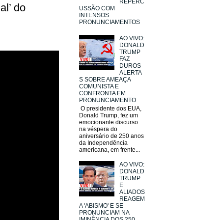
REPERC
al’ do
USSÃO COM
INTENSOS
PRONUNCIAMENTOS
AO VIVO:
DONALD
TRUMP
FAZ
DUROS
ALERTA
S SOBRE AMEAÇA
COMUNISTA E
CONFRONTA EM
PRONUNCIAMENTO
O presidente dos EUA,
Donald Trump, fez um
emocionante discurso
na véspera do
aniversário de 250 anos
da Independência
americana, em frente...
AO VIVO:
DONALD
TRUMP
E
ALIADOS
REAGEM
A 'ABISMO' E SE
PRONUNCIAM NA
IMINÊNCIA DOS 250