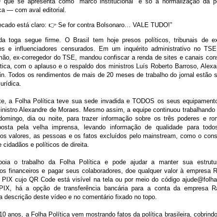
 que se apresenta como “marco institucional” é só a normalização da p
ica — com aval editorial.
ecado está claro: 👉 Se for contra Bolsonaro… VALE TUDO!”
da toga segue firme. O Brasil tem hoje presos políticos, tribunais de e
es e influenciadores censurados. Em um inquérito administrativo no TSE
mão, ex-corregedor do TSE, mandou confiscar a renda de sites e canais co
ítica, com o aplauso e o respaldo dos ministros Luís Roberto Barroso, Alex
n. Todos os rendimentos de mais de 20 meses de trabalho do jornal estão 
 jurídica.
te, a Folha Política teve sua sede invadida e TODOS os seus equipament
nistro Alexandre de Moraes. Mesmo assim, a equipe continuou trabalhand
omingo, dia ou noite, para trazer informação sobre os três poderes e ro
mposta pela velha imprensa, levando informação de qualidade para tod
os valores, as pessoas e os fatos excluídos pelo mainstream, como o con
 cidadãos e políticos de direita.
oia o trabalho da Folha Política e pode ajudar a manter sua estrutu
s financeiros e pagar seus colaboradores, doe qualquer valor à empresa
 PIX cujo QR Code está visível na tela ou por meio do código ajude@folhap
e PIX, há a opção de transferência bancária para a conta da empresa 
a descrição deste vídeo e no comentário fixado no topo.
0 anos, a Folha Política vem mostrando fatos da política brasileira, cobrind