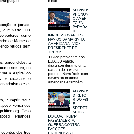
erseguição
e esc...
AO VIVO:
PRONUN
CIAMEN
TO EM
xceção e jornais,
PARADA
, o ministro Luis
DE
IMPRESSIONANTES
nservadores, como
NAVIOS DA MARINHA
andre de Moraes e
AMERICANA - VICE-
sendo retidos sem
PRESIDENTE DE
TRUMP
O vice-presidente dos
EUA, JD Vance,
os apreendidos, a
discursou durante uma
o como sempre, de
parada de navios no
mper a espiral do
porto de Nova York, com
navios da marinha
os os cidadãos e
americana e também...
servadorismo e as
AO VIVO:
DIRETO
R DO FBI
ra, cumprir seus
E
 Raposo Fernandes
SECRET
olitica.org. Caso
ÁRIOS
Raposo Fernandes
DO GOV. TRUMP
FAZEM ALERTA:
GUERRA CONTRA
FACÇÕES
o eventos dos três
CRIMINOSAS E