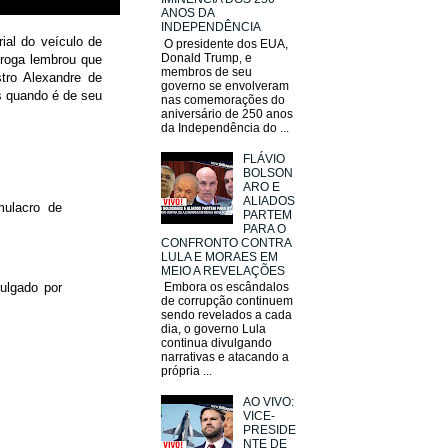
ANOS DA
INDEPENDÊNCIA
ial do veículo de
O presidente dos EUA,
Donald Trump, e
iroga lembrou que
membros de seu
tro Alexandre de
governo se envolveram
os quando é de seu
nas comemorações do
aniversário de 250 anos
da Independência do ...
FLÁVIO
BOLSON
ARO E
ALIADOS
mulacro de
PARTEM
PARA O
CONFRONTO CONTRA
LULA E MORAES EM
MEIO A REVELAÇÕES
Embora os escândalos
ulgado por
de corrupção continuem
sendo revelados a cada
dia, o governo Lula
continua divulgando
narrativas e atacando a
própria ...
AO VIVO:
VICE-
PRESIDE
NTE DE