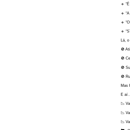
🔹 “É
🔹 “A
🔹 “O
🔹 “S
Lá, o
🚫 At
🚫 C
🚫 Su
🚫 Ru
Mas h
E aí…
📉 Va
📉 Va
📉 Va