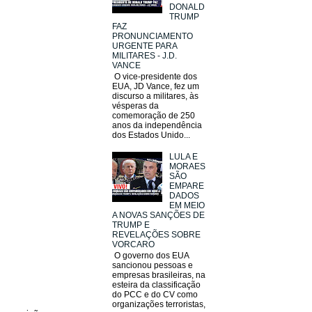
DONALD
TRUMP
FAZ
PRONUNCIAMENTO
URGENTE PARA
MILITARES - J.D.
VANCE
O vice-presidente dos
EUA, JD Vance, fez um
discurso a militares, às
vésperas da
comemoração de 250
anos da independência
dos Estados Unido...
LULA E
MORAES
SÃO
EMPARE
DADOS
EM MEIO
A NOVAS SANÇÕES DE
TRUMP E
REVELAÇÕES SOBRE
VORCARO
O governo dos EUA
sancionou pessoas e
empresas brasileiras, na
esteira da classificação
do PCC e do CV como
organizações terroristas,