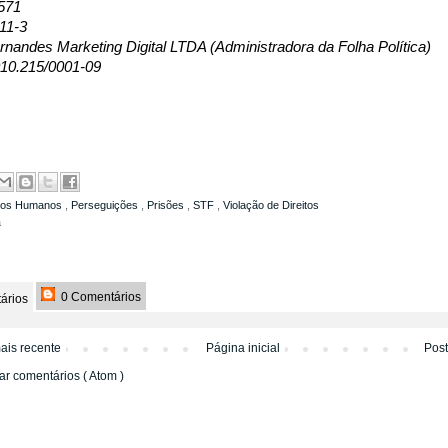
571
11-3
nandes Marketing Digital LTDA (Administradora da Folha Política)
10.215/0001-09
itos Humanos
,
Perseguições
,
Prisões
,
STF
,
Violação de Direitos
a
0 Comentários
ários
ais recente
Página inicial
Pos
ar comentários ( Atom )