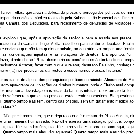
aniéli Telles, que atua na defesa de presos e perseguidos políticos do min
icipou da audiência pública realizada pela Subcomissão Especial dos Direit
 da Câmara dos Deputados, para recebimento de denúncias de violações d
/1.
les explicou que, após a aprovação da urgência para a anistia aos presos
residente da Câmara, Hugo Motta, escolheu para relator o deputado Pauli
e declarou que não fará qualquer anistia; ao contrário, vai propor uma “dosi
r as condenações injustas e as violações de direitos. Ela apontou: “u
fazer, diante desse ‘PL da dosimetria da pena’ que estão tentando nos empur
recisamos é trazer, fazer com o que o relator, deputado Paulinho, conheça
aneiro (...) nós precisamos dar rostos a esses nomes e essas histórias”.
ar os casos de alguns dos perseguidos políticos do ministro Alexandre de M
uadro apavorante de violações de direitos humanos, onde o Direito está com
les mostrou a devastação nas vidas de famílias inteiras, e fez um alerta, le
e do sofrimento a que essas pessoas estão sendo submetidas. Ela questiono
i, quanto tempo elas têm, dentro das prisões, sem um tratamento médico ad
a idade?”
e: “Nós precisamos, sim, que o deputado que é o relator do PL da Anistia, e
e uma maneira humanizada. Não olhe apenas uma situação política, porqu
me, elas têm uma história, elas têm uma vida. E essas pessoas aqui, alg
. Quanto tempo mais eles vão aguentar? Quanto tempo mais eles vão prec