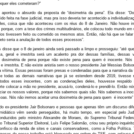
equer eles cometeram?”
apontou o absurdo da proposta de “dosimetria da pena”. Ela disse: “Do
sido feita na fase judicial, mas pra isso deveria ter acontecido a individualiz
es, coisa que não aconteceu com os réus do 8 de Janeiro. Não houve ind
é porque, com a tese dos crimes multitudinários, ele colocou todo mundo e
os tivessem feito ou cometido os mesmos atos. Então, não há que se falar
reto seria a anulação de todos esses processos”.
es disse que o 8 de janeiro ainda será passado a limpo e prosseguiu: “até qu
la, geral e irrestrita será um acalento pra dor dessas famílias, dessas 
 dosimetria de pena porque não existe pena para quem é inocente. Nós 
 e irrestrita. E não existe anistia sem o nosso presidente Jair Messias Bolso
 vítima. Essas pessoas foram presas e condenadas para que a narrativa da t
 e todas as demais narrativas que já se estendem desde 2019, tivesse 
 todos esses inocentes, com as condenações deles, houvesse respaldo s
te colocar a mão no presidente, acusá-lo, condená-lo e prendê-lo. Então nó
ciar os nossos valores, porque nós sabemos quais são. Nós sabemos a ino
oas. Nós não iremos aceitar uma dosimetria de pena para quem é inocente”
do ex-presidente Jair Bolsonaro e pessoas que apenas têm um discurso dif
 midiático vêm sendo perseguidos, há muito tempo, em especial pelo Jud
conduzidos pelo ministro Alexandre de Moraes, do Supremo Tribunal Fede
o Tribunal Superior Eleitoral, Luís Felipe Salomão, criou seu próprio inquérito
onfisco da renda de sites e canais conservadores, como a Folha Política. 
meses do nosso trabalho está bloqueada por ordem do TSE, com aplauso d