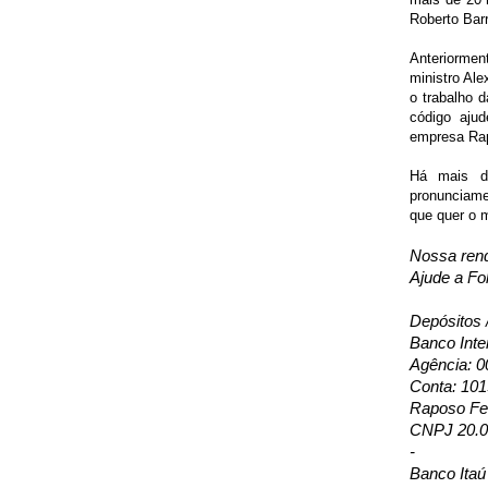
Roberto Bar
Anteriormen
ministro Ale
o trabalho 
código ajud
empresa Rap
Há mais de
pronunciamen
que quer o m
Nossa ren
Ajude a Fo
Depósitos 
Banco Inte
Agência: 0
Conta: 10
Raposo Fer
CNPJ 20.0
-
Banco Itaú