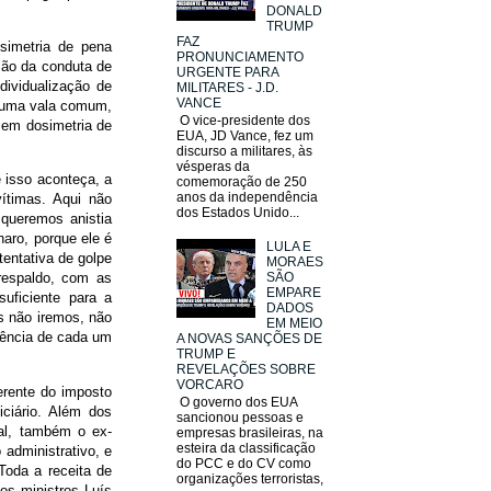
DONALD
TRUMP
FAZ
simetria de pena
PRONUNCIAMENTO
ação da conduta de
URGENTE PARA
ividualização de
MILITARES - J.D.
VANCE
m uma vala comum,
O vice-presidente dos
 em dosimetria de
EUA, JD Vance, fez um
discurso a militares, às
vésperas da
e isso aconteça, a
comemoração de 250
anos da independência
vítimas. Aqui não
dos Estados Unido...
queremos anistia
naro, porque ele é
LULA E
entativa de golpe
MORAES
SÃO
respaldo, com as
EMPARE
uficiente para a
DADOS
s não iremos, não
EM MEIO
cência de cada um
A NOVAS SANÇÕES DE
TRUMP E
REVELAÇÕES SOBRE
VORCARO
erente do imposto
O governo dos EUA
iciário. Além dos
sancionou pessoas e
ral, também o ex-
empresas brasileiras, na
esteira da classificação
 administrativo, e
do PCC e do CV como
Toda a receita de
organizações terroristas,
os ministros Luís