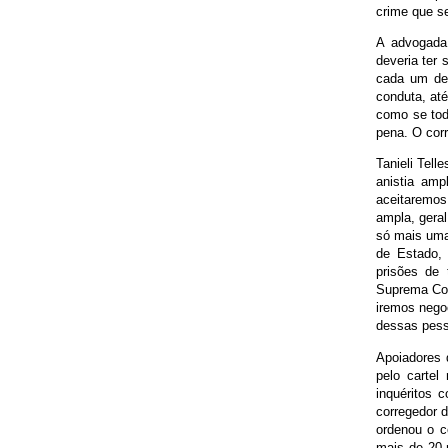
crime que s
A advogada 
deveria ter 
cada um del
conduta, at
como se tod
pena. O cor
Tanieli Tell
anistia amp
aceitaremos
ampla, geral
só mais uma
de Estado,
prisões de
Suprema Cor
iremos nego
dessas pess
Apoiadores 
pelo cartel
inquéritos 
corregedor d
ordenou o c
mais de 20 