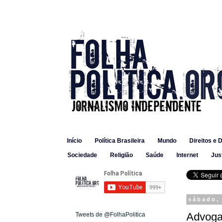
Início
Política Brasileira
Mundo
Direitos e 
Sociedade
Religião
Saúde
Internet
Jus
sábado,
Advogad
Tweets de @FolhaPolitica