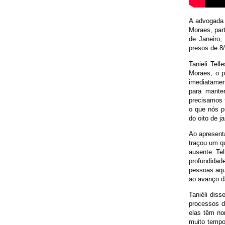
A advogada T
Moraes, part
de Janeiro,
presos de 8
Tanieli Tel
Moraes, o p
imediatament
para mante
precisamos 
o que nós p
do oito de j
Ao apresent
traçou um q
ausente. Tel
profundidad
pessoas aqu
ao avanço d
Taniéli diss
processos d
elas têm no
muito tempo