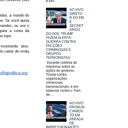
e esc...
AO VIVO:
DIRETO
didos, a mando do
R DO FBI
ime. Se você apoia
E
rnandes, ou use o
SECRET
ÁRIOS
a para a conta da
DO GOV. TRUMP
no topo.
FAZEM ALERTA:
GUERRA CONTRA
FACÇÕES
 mostrando atos,
CRIMINOSAS E
lo cartel de mídia
GRUPOS
TERRORISTAS
Durante coletiva de
imprensa sobre as
ações do governo
lhapolitica.org
Trump contra
organizações
criminosas
transnacionais, e em
especial contra o Tren
de ...
AO VIVO:
PRONUN
CIAMEN
TO EM
PARADA
DE
IMPRESSIONANTES