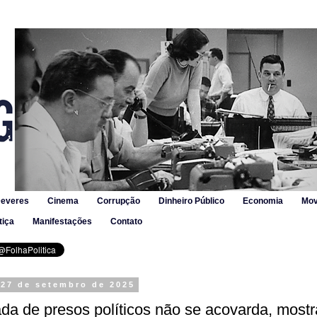
Deveres
Cinema
Corrupção
Dinheiro Público
Economia
Mov
tiça
Manifestações
Contato
 27 de setembro de 2025
a de presos políticos não se acovarda, mostr