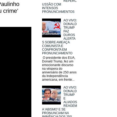
REPERC
Paulinho
USSÃO COM
INTENSOS
 crime’
PRONUNCIAMENTOS
AO VIVO:
DONALD
TRUMP
FAZ
DUROS
ALERTA
S SOBRE AMEAÇA
COMUNISTA E
CONFRONTA EM
PRONUNCIAMENTO
O presidente dos EUA,
Donald Trump, fez um
emocionante discurso
na véspera do
aniversário de 250 anos
da Independência
americana, em frente...
AO VIVO:
DONALD
TRUMP
E
ALIADOS
REAGEM
A 'ABISMO' E SE
PRONUNCIAM NA
IMINÊNCIA DOS 250