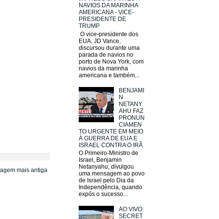
NAVIOS DA MARINHA
AMERICANA - VICE-
PRESIDENTE DE
TRUMP
O vice-presidente dos
EUA, JD Vance,
discursou durante uma
parada de navios no
porto de Nova York, com
navios da marinha
americana e também...
BENJAMI
N
NETANY
AHU FAZ
PRONUN
CIAMEN
TO URGENTE EM MEIO
À GUERRA DE EUA E
ISRAEL CONTRA O IRÃ
O Primeiro-Ministro de
Israel, Benjamin
Netanyahu, divulgou
tagem mais antiga
uma mensagem ao povo
de Israel pelo Dia da
Independência, quando
expôs o sucesso...
AO VIVO:
SECRET