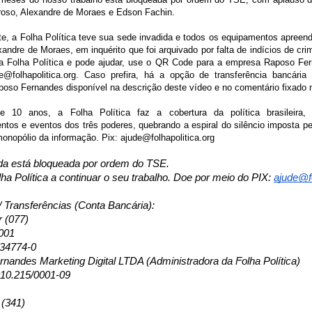
roso, Alexandre de Moraes e Edson Fachin.
te, a Folha Política teve sua sede invadida e todos os equipamentos apreen
xandre de Moraes, em inquérito que foi arquivado por falta de indícios de cr
da Folha Política e pode ajudar, use o QR Code para a empresa Raposo Fe
e@folhapolitica.org. Caso prefira, há a opção de transferência bancári
oso Fernandes disponível na descrição deste vídeo e no comentário fixado 
 10 anos, a Folha Política faz a cobertura da política brasileira,
tos e eventos dos três poderes, quebrando a espiral do silêncio imposta pe
onopólio da informação. Pix: ajude@folhapolitica.org
da está bloqueada por ordem do TSE.
lha Política a continuar o seu trabalho. Doe por meio do PIX:
ajude@fo
/ Transferências (Conta Bancária):
r (077)
001
134774-0
nandes Marketing Digital LTDA (Administradora da Folha Política)
10.215/0001-09
 (341)