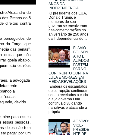
ANOS DA
INDEPENDÊNCIA
istro Alexandre de
O presidente dos EUA,
Donald Trump, e
os dos Presos do 8
membros de seu
e direitos contra
governo se envolveram
nas comemorações do
aniversário de 250 anos
 e perseguidos de
da Independência do ...
nho da Força, que
FLÁVIO
metria das penas”,
BOLSON
ma coisa que nós
ARO E
rar goela abaixo,
ALIADOS
PARTEM
 quem são os réus
PARA O
CONFRONTO CONTRA
LULA E MORAES EM
oraes, a advogada
MEIO A REVELAÇÕES
pletamente
Embora os escândalos
de corrupção continuem
mbrando a
sendo revelados a cada
u: “essas
dia, o governo Lula
equado, devido
continua divulgando
narrativas e atacando a
própria ...
le olhe para esses
AO VIVO:
e essas pessoas,
VICE-
uns deles não tem
PRESIDE
isar pagar por um
NTE DE