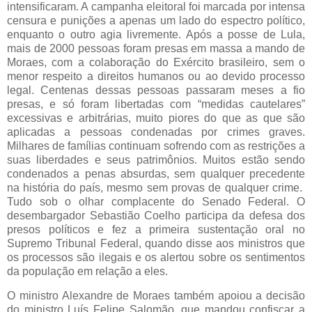
intensificaram. A campanha eleitoral foi marcada por intensa
censura e punições a apenas um lado do espectro político,
enquanto o outro agia livremente. Após a posse de Lula,
mais de 2000 pessoas foram presas em massa a mando de
Moraes, com a colaboração do Exército brasileiro, sem o
menor respeito a direitos humanos ou ao devido processo
legal. Centenas dessas pessoas passaram meses a fio
presas, e só foram libertadas com “medidas cautelares”
excessivas e arbitrárias, muito piores do que as que são
aplicadas a pessoas condenadas por crimes graves.
Milhares de famílias continuam sofrendo com as restrições a
suas liberdades e seus patrimônios. Muitos estão sendo
condenados a penas absurdas, sem qualquer precedente
na história do país, mesmo sem provas de qualquer crime.
Tudo sob o olhar complacente do Senado Federal. O
desembargador Sebastião Coelho participa da defesa dos
presos políticos e fez a primeira sustentação oral no
Supremo Tribunal Federal, quando disse aos ministros que
os processos são ilegais e os alertou sobre os sentimentos
da população em relação a eles.
O ministro Alexandre de Moraes também apoiou a decisão
do ministro Luís Felipe Salomão, que mandou confiscar a