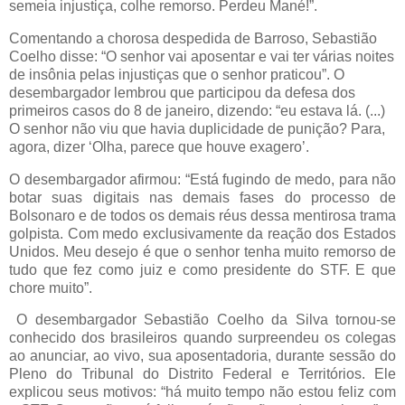
semeia injustiça, colhe remorso. Perdeu Mané!”.
Comentando a chorosa despedida de Barroso, Sebastião
Coelho disse: “O senhor vai aposentar e vai ter várias noites
de insônia pelas injustiças que o senhor praticou”. O
desembargador lembrou que participou da defesa dos
primeiros casos do 8 de janeiro, dizendo: “eu estava lá. (...)
O senhor não viu que havia duplicidade de punição? Para,
agora, dizer ‘Olha, parece que houve exagero’.
O desembargador afirmou: “Está fugindo de medo, para não
botar suas digitais nas demais fases do processo de
Bolsonaro e de todos os demais réus dessa mentirosa trama
golpista. Com medo exclusivamente da reação dos Estados
Unidos. Meu desejo é que o senhor tenha muito remorso de
tudo que fez como juiz e como presidente do STF. E que
chore muito”.
O desembargador Sebastião Coelho da Silva tornou-se
conhecido dos brasileiros quando surpreendeu os colegas
ao anunciar, ao vivo, sua aposentadoria, durante sessão do
Pleno do Tribunal do Distrito Federal e Territórios. Ele
explicou seus motivos: “há muito tempo não estou feliz com