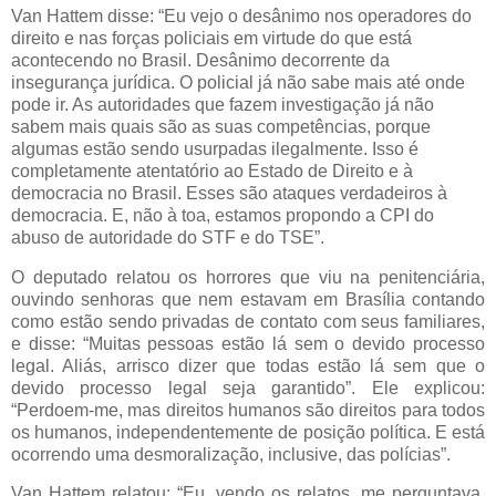
Van Hattem disse: “Eu vejo o desânimo nos operadores do
direito e nas forças policiais em virtude do que está
acontecendo no Brasil. Desânimo decorrente da
insegurança jurídica. O policial já não sabe mais até onde
pode ir. As autoridades que fazem investigação já não
sabem mais quais são as suas competências, porque
algumas estão sendo usurpadas ilegalmente. Isso é
completamente atentatório ao Estado de Direito e à
democracia no Brasil. Esses são ataques verdadeiros à
democracia. E, não à toa, estamos propondo a CPI do
abuso de autoridade do STF e do TSE”.
O deputado relatou os horrores que viu na penitenciária,
ouvindo senhoras que nem estavam em Brasília contando
como estão sendo privadas de contato com seus familiares,
e disse: “Muitas pessoas estão lá sem o devido processo
legal. Aliás, arrisco dizer que todas estão lá sem que o
devido processo legal seja garantido”. Ele explicou:
“Perdoem-me, mas direitos humanos são direitos para todos
os humanos, independentemente de posição política. E está
ocorrendo uma desmoralização, inclusive, das polícias”.
Van Hattem relatou: “Eu, vendo os relatos, me perguntava,