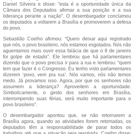
Daniel Silveira e disse: “esta é a oportunidade única da
Câmara dos Deputados afirmar a sua posição e a sua
liderança perante a nação”. O desembargador conclamou
os deputados a voltarem a Brasília e promoverem a defesa
do povo.
Sebastião Coelho afirmou: “Quero deixar aqui registrado
que nós, o povo brasileiro, nós estamos esgotados. Nós não
aguentamos mais ouvir essa falácia de que o 8 de janeiro
foi golpe de estado”. Ele lembrou que há parlamentares
dizendo que o povo precisa ir para a rua e lembrou: “quem
tem que fazer é o Congresso. Eu tenho visto parlamentares
dizerem ‘povo, vem pra rua’. Nós vamos, nós não temos
medo. Já provamos isso. Agora, por que os senhores não
assumem a liderança? Aproveitem a oportunidade.
Simbolicamente, o gesto dos senhores em Brasília,
interrompendo suas férias, será muito importante para o
povo brasileiro”.
O desembargador apontou que, se não retornarem a
Brasília agora, quando as atividades forem retomadas, os
deputados têm a responsabilidade de parar todos os
trabalhos até que a situação seja resolvida. Coelho disse: