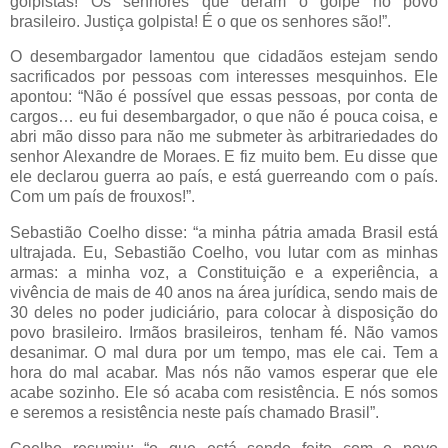
golpistas! Os senhores que deram o golpe no povo
brasileiro. Justiça golpista! É o que os senhores são!”.
O desembargador lamentou que cidadãos estejam sendo
sacrificados por pessoas com interesses mesquinhos. Ele
apontou: “Não é possível que essas pessoas, por conta de
cargos… eu fui desembargador, o que não é pouca coisa, e
abri mão disso para não me submeter às arbitrariedades do
senhor Alexandre de Moraes. E fiz muito bem. Eu disse que
ele declarou guerra ao país, e está guerreando com o país.
Com um país de frouxos!”.
Sebastião Coelho disse: “a minha pátria amada Brasil está
ultrajada. Eu, Sebastião Coelho, vou lutar com as minhas
armas: a minha voz, a Constituição e a experiência, a
vivência de mais de 40 anos na área jurídica, sendo mais de
30 deles no poder judiciário, para colocar à disposição do
povo brasileiro. Irmãos brasileiros, tenham fé. Não vamos
desanimar. O mal dura por um tempo, mas ele cai. Tem a
hora do mal acabar. Mas nós não vamos esperar que ele
acabe sozinho. Ele só acaba com resistência. E nós somos
e seremos a resistência neste país chamado Brasil”.