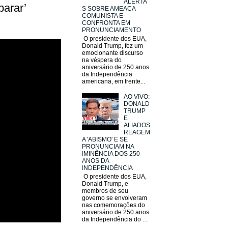
ALERTA
parar’
S SOBRE AMEAÇA
COMUNISTA E
CONFRONTA EM
PRONUNCIAMENTO
O presidente dos EUA,
Donald Trump, fez um
emocionante discurso
na véspera do
aniversário de 250 anos
da Independência
americana, em frente...
AO VIVO:
DONALD
TRUMP
E
ALIADOS
REAGEM
A 'ABISMO' E SE
PRONUNCIAM NA
IMINÊNCIA DOS 250
ANOS DA
INDEPENDÊNCIA
O presidente dos EUA,
Donald Trump, e
membros de seu
governo se envolveram
nas comemorações do
aniversário de 250 anos
da Independência do ...