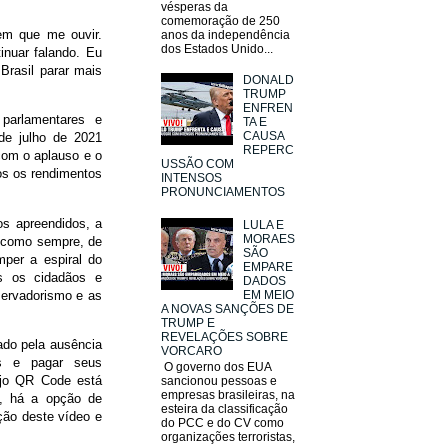
vésperas da
comemoração de 250
tem que me ouvir.
anos da independência
dos Estados Unido...
inuar falando. Eu
Brasil parar mais
DONALD
TRUMP
ENFREN
 parlamentares e
TA E
CAUSA
 de julho de 2021
REPERC
com o aplauso e o
USSÃO COM
os os rendimentos
INTENSOS
PRONUNCIAMENTOS
os apreendidos, a
LULA E
MORAES
o como sempre, de
SÃO
mper a espiral do
EMPARE
os os cidadãos e
DADOS
servadorismo e as
EM MEIO
A NOVAS SANÇÕES DE
TRUMP E
REVELAÇÕES SOBRE
hado pela ausência
VORCARO
os e pagar seus
O governo dos EUA
ujo QR Code está
sancionou pessoas e
empresas brasileiras, na
IX, há a opção de
esteira da classificação
ção deste vídeo e
do PCC e do CV como
organizações terroristas,