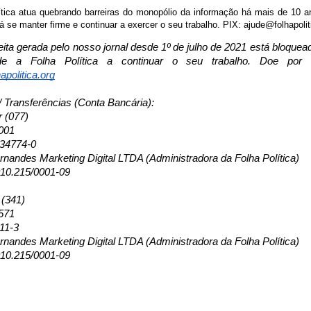
ítica atua quebrando barreiras do monopólio da informação há mais de 10 
á se manter firme e continuar a exercer o seu trabalho. PIX: ajude@folhapolit
eita gerada pelo nosso jornal desde 1º de julho de 2021 está bloque
de a Folha Política a continuar o seu trabalho. Doe por
apolitica.org
/ Transferências (Conta Bancária):
r (077)
001
134774-0
nandes Marketing Digital LTDA (Administradora da Folha Política)
10.215/0001-09
 (341)
571
11-3
nandes Marketing Digital LTDA (Administradora da Folha Política)
10.215/0001-09