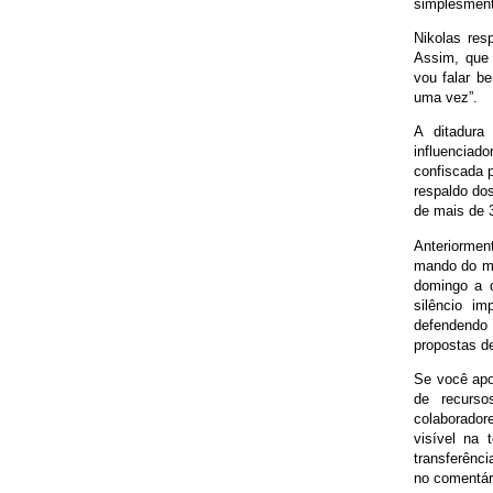
simplesment
Nikolas res
Assim, que 
vou falar b
uma vez”.
A ditadura
influenciad
confiscada 
respaldo do
de mais de 3
Anteriormen
mando do mi
domingo a d
silêncio i
defendendo 
propostas de
Se você apoi
de recurso
colaborado
visível na 
transferênc
no comentári