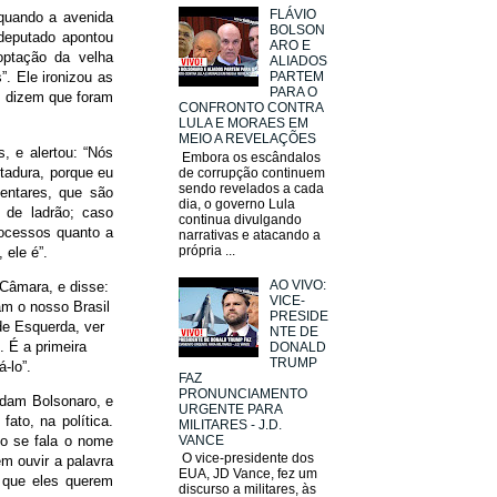
FLÁVIO
 quando a avenida
BOLSON
 deputado apontou
ARO E
optação da velha
ALIADOS
”. Ele ironizou as
PARTEM
PARA O
e dizem que foram
CONFRONTO CONTRA
LULA E MORAES EM
MEIO A REVELAÇÕES
, e alertou: “Nós
Embora os escândalos
tadura, porque eu
de corrupção continuem
sendo revelados a cada
entares, que são
dia, o governo Lula
 de ladrão; caso
continua divulgando
rocessos quanto a
narrativas e atacando a
própria ...
 ele é”.
AO VIVO:
 Câmara, e disse:
VICE-
am o nosso Brasil
PRESIDE
de Esquerda, ver
NTE DE
 É a primeira
DONALD
TRUMP
-lo”.
FAZ
PRONUNCIAMENTO
ndam Bolsonaro, e
URGENTE PARA
ato, na política.
MILITARES - J.D.
VANCE
o se fala o nome
O vice-presidente dos
m ouvir a palavra
EUA, JD Vance, fez um
s que eles querem
discurso a militares, às