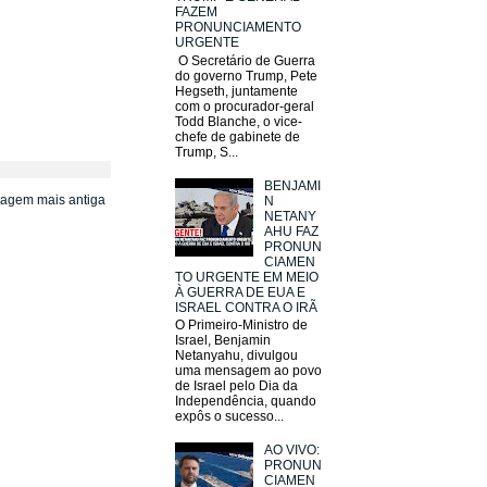
FAZEM
PRONUNCIAMENTO
URGENTE
O Secretário de Guerra
do governo Trump, Pete
Hegseth, juntamente
com o procurador-geral
Todd Blanche, o vice-
chefe de gabinete de
Trump, S...
BENJAMI
tagem mais antiga
N
NETANY
AHU FAZ
PRONUN
CIAMEN
TO URGENTE EM MEIO
À GUERRA DE EUA E
ISRAEL CONTRA O IRÃ
O Primeiro-Ministro de
Israel, Benjamin
Netanyahu, divulgou
uma mensagem ao povo
de Israel pelo Dia da
Independência, quando
expôs o sucesso...
AO VIVO:
PRONUN
CIAMEN