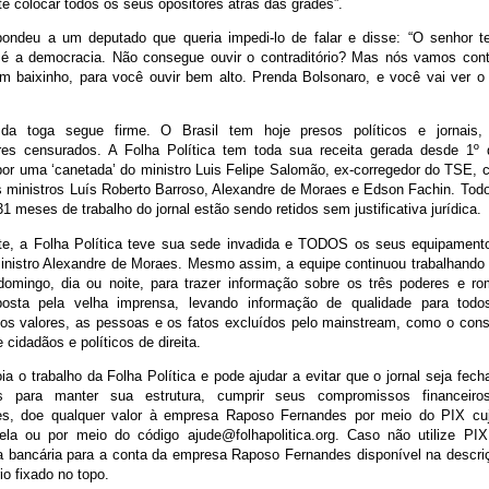
e colocar todos os seus opositores atrás das grades”.
pondeu a um deputado que queria impedi-lo de falar e disse: “O senhor 
é a democracia. Não consegue ouvir o contraditório? Mas nós vamos cont
em baixinho, para você ouvir bem alto. Prenda Bolsonaro, e você vai ver o 
 da toga segue firme. O Brasil tem hoje presos políticos e jornais,
ores censurados. A Folha Política tem toda sua receita gerada desde 1º
por uma ‘canetada’ do ministro Luis Felipe Salomão, ex-corregedor do TSE, 
s ministros Luís Roberto Barroso, Alexandre de Moraes e Edson Fachin. Tod
1 meses de trabalho do jornal estão sendo retidos sem justificativa jurídica.
te, a Folha Política teve sua sede invadida e TODOS os seus equipament
nistro Alexandre de Moraes. Mesmo assim, a equipe continuou trabalhand
omingo, dia ou noite, para trazer informação sobre os três poderes e ro
mposta pela velha imprensa, levando informação de qualidade para tod
os valores, as pessoas e os fatos excluídos pelo mainstream, como o con
 cidadãos e políticos de direita.
a o trabalho da Folha Política e pode ajudar a evitar que o jornal seja fec
s para manter sua estrutura, cumprir seus compromissos financeir
res, doe qualquer valor à empresa Raposo Fernandes por meio do PIX c
tela ou por meio do código ajude@folhapolitica.org. Caso não utilize P
ia bancária para a conta da empresa Raposo Fernandes disponível na descri
o fixado no topo.