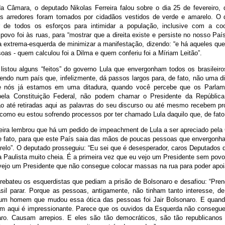
da Câmara, o deputado Nikolas Ferreira falou sobre o dia 25 de fevereiro,
os arredores foram tomados por cidadãos vestidos de verde e amarelo. O
r de todos os esforços para intimidar a população, inclusive com a co
povo foi às ruas, para “mostrar que a direita existe e persiste no nosso País
da extrema-esquerda de minimizar a manifestação, dizendo: “e há aqueles qu
oas - quem calculou foi a Dilma e quem conferiu foi a Míriam Leitão”.
listou alguns “feitos” do governo Lula que envergonham todos os brasileiros
endo num país que, infelizmente, dá passos largos para, de fato, não uma di
ue nós já estamos em uma ditadura, quando você percebe que os Parlam
pela Constituição Federal, não podem chamar o Presidente da República
são até retiradas aqui as palavras do seu discurso ou até mesmo recebem p
como eu estou sofrendo processos por ter chamado Lula daquilo que, de fato,
reira lembrou que há um pedido de impeachment de Lula a ser apreciado pela
de fato, para que este País saia das mãos de poucas pessoas que envergonh
relo”. O deputado prosseguiu: “Eu sei que é desesperador, caros Deputados 
 Paulista muito cheia. É a primeira vez que eu vejo um Presidente sem povo.
vejo um Presidente que não consegue colocar massas na rua para poder apoiá
rebateu os esquerdistas que pediam a prisão de Bolsonaro e desafiou: “Pre
sil parar. Porque as pessoas, antigamente, não tinham tanto interesse, de f
um homem que mudou essa ótica das pessoas foi Jair Bolsonaro. E quand
 aqui é impressionante. Parece que os ouvidos da Esquerda não consegue
aro. Causam arrepios. E eles são tão democráticos, são tão republicano