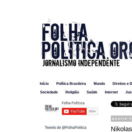
Início
Política Brasileira
Mundo
Direitos e 
Sociedade
Religião
Saúde
Internet
Jus
quarta-f
Nikolas
Tweets de @FolhaPolitica