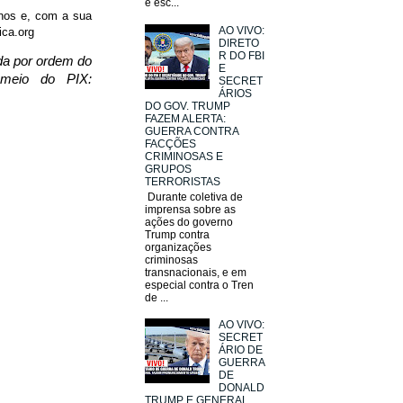
e esc...
anos e, com a sua
AO VIVO:
ica.org
DIRETO
R DO FBI
ada por ordem do
E
 meio do PIX:
SECRET
ÁRIOS
DO GOV. TRUMP
FAZEM ALERTA:
GUERRA CONTRA
FACÇÕES
CRIMINOSAS E
GRUPOS
TERRORISTAS
Durante coletiva de
imprensa sobre as
ações do governo
Trump contra
organizações
criminosas
transnacionais, e em
especial contra o Tren
de ...
AO VIVO:
SECRET
ÁRIO DE
GUERRA
DE
DONALD
TRUMP E GENERAL