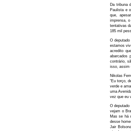
Da tribuna 
Paulista e 
que, apesa
imprensa, o 
tentativas 
185 mil pess
O deputado 
estamos viv
acredito q
abarcados 
contrário, 
isso, assim 
Nikolas Fer
“Eu torço, 
verde e ama
uma Avenida
vez que eu 
O deputado 
vejam o Bra
Mas se há 
desse homem
Jair Bolson