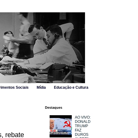
imentos Sociais
Mídia
Educação e Cultura
Destaques
AO VIVO:
DONALD
TRUMP
FAZ
, rebate
DUROS