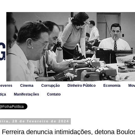
Deveres
Cinema
Corrupção
Dinheiro Público
Economia
Mov
tiça
Manifestações
Contato
eira, 28 de fevereiro de 2024
 Ferreira denuncia intimidações, detona Boulos