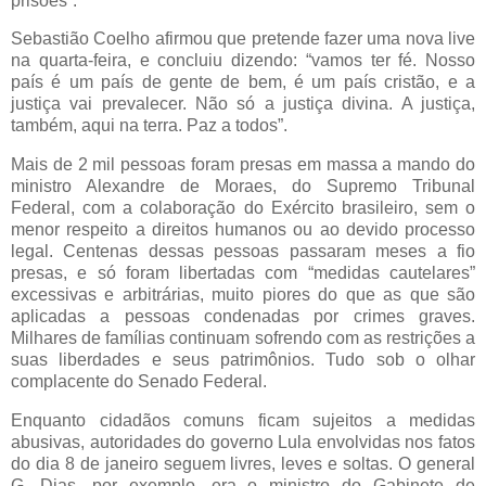
prisões”.
Sebastião Coelho afirmou que pretende fazer uma nova live
na quarta-feira, e concluiu dizendo: “vamos ter fé. Nosso
país é um país de gente de bem, é um país cristão, e a
justiça vai prevalecer. Não só a justiça divina. A justiça,
também, aqui na terra. Paz a todos”.
Mais de 2 mil pessoas foram presas em massa a mando do
ministro Alexandre de Moraes, do Supremo Tribunal
Federal, com a colaboração do Exército brasileiro, sem o
menor respeito a direitos humanos ou ao devido processo
legal. Centenas dessas pessoas passaram meses a fio
presas, e só foram libertadas com “medidas cautelares”
excessivas e arbitrárias, muito piores do que as que são
aplicadas a pessoas condenadas por crimes graves.
Milhares de famílias continuam sofrendo com as restrições a
suas liberdades e seus patrimônios. Tudo sob o olhar
complacente do Senado Federal.
Enquanto cidadãos comuns ficam sujeitos a medidas
abusivas, autoridades do governo Lula envolvidas nos fatos
do dia 8 de janeiro seguem livres, leves e soltas. O general
G. Dias, por exemplo, era o ministro do Gabinete de