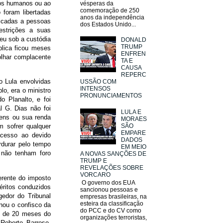
itos humanos ou ao
vésperas da
comemoração de 250
foram libertadas
anos da independência
licadas a pessoas
dos Estados Unido...
estrições a suas
reu sob a custódia
DONALD
TRUMP
blica ficou meses
ENFREN
olhar complacente
TA E
CAUSA
REPERC
o Lula envolvidas
USSÃO COM
INTENSOS
lo, era o ministro
PRONUNCIAMENTOS
o Planalto, e foi
l G. Dias não foi
LULA E
ens ou sua renda
MORAES
SÃO
 sofrer qualquer
EMPARE
acesso ao devido
DADOS
rdurar pelo tempo
EM MEIO
 não tenham foro
A NOVAS SANÇÕES DE
TRUMP E
REVELAÇÕES SOBRE
VORCARO
erente do imposto
O governo dos EUA
uéritos conduzidos
sancionou pessoas e
edor do Tribunal
empresas brasileiras, na
esteira da classificação
enou o confisco da
do PCC e do CV como
is de 20 meses do
organizações terroristas,
Roberto Barroso,