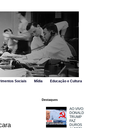
imentos Sociais
Mídia
Educação e Cultura
Destaques
AO VIVO:
DONALD
TRUMP
FAZ
cara
DUROS