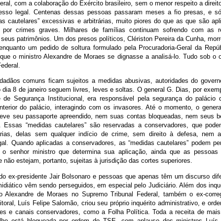
eral, com a colaboração do Exército brasileiro, sem o menor respeito a dire
esso legal. Centenas dessas pessoas passaram meses a fio presas, e só 
s cautelares” excessivas e arbitrárias, muito piores do que as que são ap
 por crimes graves. Milhares de famílias continuam sofrendo com as r
 seus patrimônios. Um dos presos políticos, Clériston Pereira da Cunha, mor
enquanto um pedido de soltura formulado pela Procuradoria-Geral da Repú
que o ministro Alexandre de Moraes se dignasse a analisá-lo. Tudo sob o 
ederal.
dadãos comuns ficam sujeitos a medidas abusivas, autoridades do govern
 dia 8 de janeiro seguem livres, leves e soltas. O general G. Dias, por exemp
 de Segurança Institucional, era responsável pela segurança do palácio d
interior do palácio, interagindo com os invasores. Até o momento, o genera
teve seu passaporte apreendido, nem suas contas bloqueadas, nem seus b
. Essas “medidas cautelares” são reservadas a conservadores, que podem
rias, delas sem qualquer indício de crime, sem direito à defesa, nem 
gal. Quando aplicadas a conservadores, as “medidas cautelares” podem pe
r o senhor ministro que determina sua aplicação, ainda que as pessoas
 e não estejam, portanto, sujeitas à jurisdição das cortes superiores.
do ex-presidente Jair Bolsonaro e pessoas que apenas têm um discurso dif
midiático vêm sendo perseguidos, em especial pelo Judiciário. Além dos inq
ro Alexandre de Moraes no Supremo Tribunal Federal, também o ex-correg
itoral, Luís Felipe Salomão, criou seu próprio inquérito administrativo, e ord
tes e canais conservadores, como a Folha Política. Toda a receita de ma
alho está bloqueada por ordem do TSE, com aplauso dos ministros Luís 