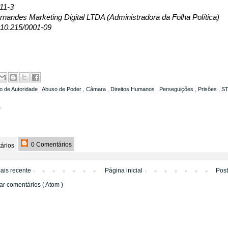
11-3
nandes Marketing Digital LTDA (Administradora da Folha Política)
10.215/0001-09
o de Autoridade
,
Abuso de Poder
,
Câmara
,
Direitos Humanos
,
Perseguições
,
Prisões
,
S
a
0 Comentários
ários
ais recente
Página inicial
Pos
ar comentários ( Atom )