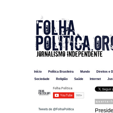
Início
Política Brasileira
Mundo
Direitos e 
Sociedade
Religião
Saúde
Internet
Jus
quarta-f
Presid
Tweets de @FolhaPolitica