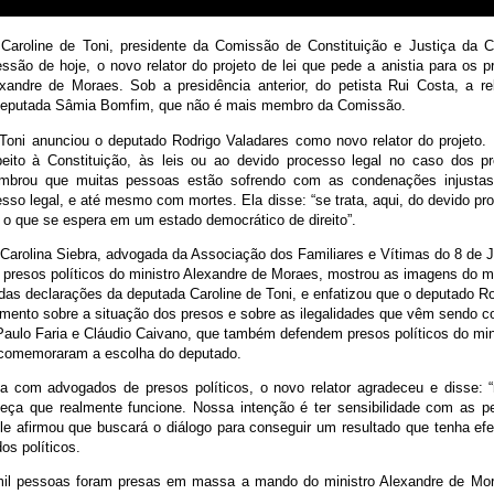
Caroline de Toni, presidente da Comissão de Constituição e Justiça da 
ssão de hoje, o novo relator do projeto de lei que pede a anistia para os p
exandre de Moraes. Sob a presidência anterior, do petista Rui Costa, a rel
deputada Sâmia Bomfim, que não é mais membro da Comissão.
 Toni anunciou o deputado Rodrigo Valadares como novo relator do projeto. 
eito à Constituição, às leis ou ao devido processo legal no caso dos pr
embrou que muitas pessoas estão sofrendo com as condenações injustas
sso legal, e até mesmo com mortes. Ela disse: “se trata, aqui, do devido pr
 o que se espera em um estado democrático de direito”.
Carolina Siebra, advogada da Associação dos Familiares e Vítimas do 8 de 
 presos políticos do ministro Alexandre de Moraes, mostrou as imagens do 
das declarações da deputada Caroline de Toni, e enfatizou que o deputado R
mento sobre a situação dos presos e sobre as ilegalidades que vêm sendo c
aulo Faria e Cláudio Caivano, que também defendem presos políticos do min
 comemoraram a escolha do deputado.
 com advogados de presos políticos, o novo relator agradeceu e disse: 
eça que realmente funcione. Nossa intenção é ter sensibilidade com as 
le afirmou que buscará o diálogo para conseguir um resultado que tenha efe
os políticos.
mil pessoas foram presas em massa a mando do ministro Alexandre de Mo