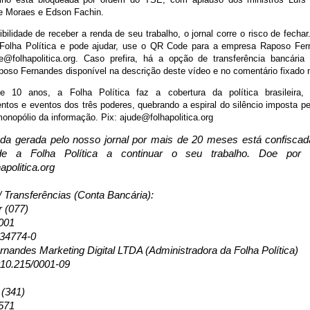
e Moraes e Edson Fachin.
ilidade de receber a renda de seu trabalho, o jornal corre o risco de fecha
 Folha Política e pode ajudar, use o QR Code para a empresa Raposo Fer
e@folhapolitica.org. Caso prefira, há a opção de transferência bancári
oso Fernandes disponível na descrição deste vídeo e no comentário fixado 
 10 anos, a Folha Política faz a cobertura da política brasileira,
tos e eventos dos três poderes, quebrando a espiral do silêncio imposta pe
onopólio da informação. Pix: ajude@folhapolitica.org
da gerada pelo nosso jornal por mais de 20 meses está confisca
de a Folha Política a continuar o seu trabalho. Doe por
apolitica.org
/ Transferências (Conta Bancária):
r (077)
001
134774-0
nandes Marketing Digital LTDA (Administradora da Folha Política)
10.215/0001-09
 (341)
571