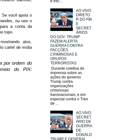
e esc...
AO VIVO:
r. Se você apoia o
DIRETO
R DO FBI
nandes, ou use o
E
a para a conta da
SECRET
no topo.
ÁRIOS
DO GOV. TRUMP
FAZEM ALERTA:
 mostrando atos,
GUERRA CONTRA
lo cartel de mídia
FACÇÕES
CRIMINOSAS E
GRUPOS
da por ordem do
TERRORISTAS
Durante coletiva de
 meio do PIX:
imprensa sobre as
ações do governo
Trump contra
organizações
criminosas
transnacionais, e em
especial contra o Tren
de ...
AO VIVO:
SECRET
ÁRIO DE
GUERRA
DE
DONALD
TRUMP E GENERAL