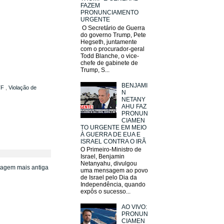
FAZEM
PRONUNCIAMENTO
URGENTE
O Secretário de Guerra
do governo Trump, Pete
Hegseth, juntamente
com o procurador-geral
Todd Blanche, o vice-
chefe de gabinete de
Trump, S...
BENJAMI
TF
,
Violação de
N
NETANY
AHU FAZ
PRONUN
CIAMEN
TO URGENTE EM MEIO
À GUERRA DE EUA E
ISRAEL CONTRA O IRÃ
O Primeiro-Ministro de
Israel, Benjamin
Netanyahu, divulgou
tagem mais antiga
uma mensagem ao povo
de Israel pelo Dia da
Independência, quando
expôs o sucesso...
AO VIVO:
PRONUN
CIAMEN