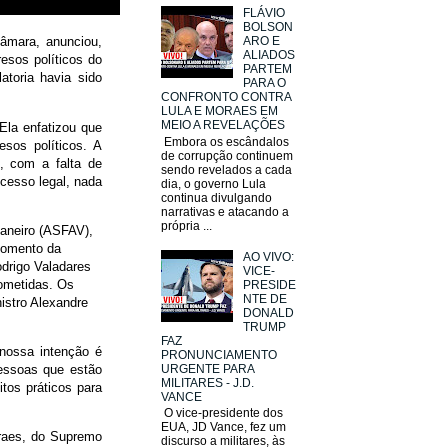
FLÁVIO
BOLSON
Câmara, anunciou,
ARO E
ALIADOS
resos políticos do
PARTEM
atoria havia sido
PARA O
CONFRONTO CONTRA
LULA E MORAES EM
MEIO A REVELAÇÕES
Ela enfatizou que
Embora os escândalos
esos políticos. A
de corrupção continuem
, com a falta de
sendo revelados a cada
ocesso legal, nada
dia, o governo Lula
continua divulgando
narrativas e atacando a
própria ...
Janeiro (ASFAV),
momento da
AO VIVO:
odrigo Valadares
VICE-
ometidas. Os
PRESIDE
NTE DE
istro Alexandre
DONALD
TRUMP
FAZ
“nossa intenção é
PRONUNCIAMENTO
URGENTE PARA
pessoas que estão
MILITARES - J.D.
itos práticos para
VANCE
O vice-presidente dos
EUA, JD Vance, fez um
raes, do Supremo
discurso a militares, às