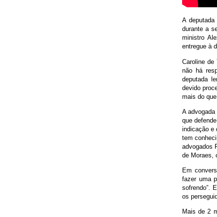
A deputada 
durante a se
ministro Al
entregue à 
Caroline de
não há resp
deputada l
devido proce
mais do que
A advogada 
que defende
indicação e 
tem conheci
advogados P
de Moraes,
Em conversa
fazer uma p
sofrendo”. E
os perseguid
Mais de 2 