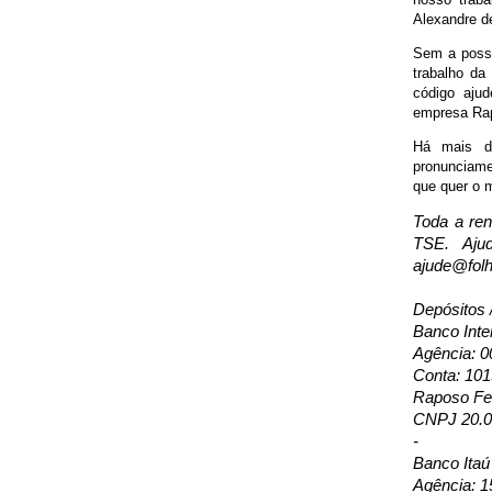
Alexandre d
Sem a possib
trabalho da
código ajud
empresa Rap
Há mais de
pronunciamen
que quer o m
Toda a ren
TSE. Aju
ajude@folh
Depósitos 
Banco Inte
Agência: 0
Conta: 10
Raposo Fer
CNPJ 20.0
-
Banco Itaú
Agência: 1