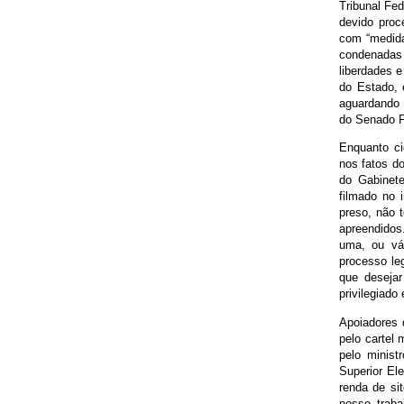
Tribunal Fed
devido proc
com “medida
condenadas
liberdades e
do Estado, 
aguardando 
do Senado F
Enquanto ci
nos fatos do
do Gabinete
filmado no 
preso, não 
apreendidos
uma, ou vá
processo le
que deseja
privilegiado
Apoiadores 
pelo cartel 
pelo minist
Superior Ele
renda de si
nosso trab