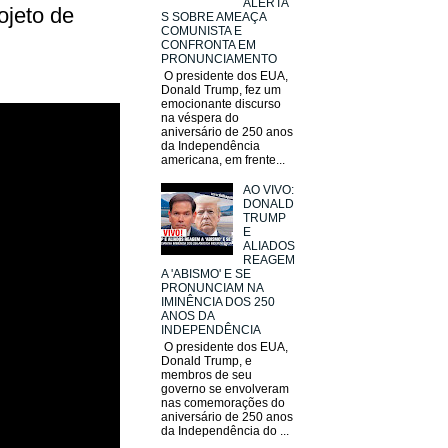
ALERTA
ojeto de
S SOBRE AMEAÇA
COMUNISTA E
CONFRONTA EM
PRONUNCIAMENTO
O presidente dos EUA,
Donald Trump, fez um
emocionante discurso
na véspera do
aniversário de 250 anos
da Independência
americana, em frente...
AO VIVO:
DONALD
TRUMP
E
ALIADOS
REAGEM
A 'ABISMO' E SE
PRONUNCIAM NA
IMINÊNCIA DOS 250
ANOS DA
INDEPENDÊNCIA
O presidente dos EUA,
Donald Trump, e
membros de seu
governo se envolveram
nas comemorações do
aniversário de 250 anos
da Independência do ...