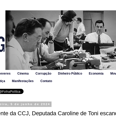
Deveres
Cinema
Corrupção
Dinheiro Público
Economia
Mov
tiça
Manifestações
Contato
eira, 5 de junho de 2024
ente da CCJ, Deputada Caroline de Toni escan