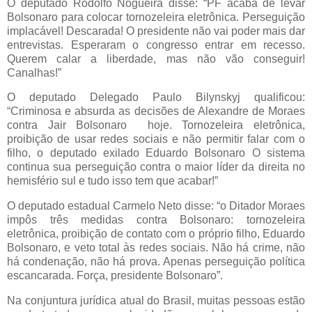
O deputado Rodolfo Nogueira disse: “PF acaba de levar
Bolsonaro para colocar tornozeleira eletrônica. Perseguição
implacável! Descarada! O presidente não vai poder mais dar
entrevistas. Esperaram o congresso entrar em recesso.
Querem calar a liberdade, mas não vão conseguir!
Canalhas!”
O deputado Delegado Paulo Bilynskyj qualificou:
“Criminosa e absurda as decisões de Alexandre de Moraes
contra Jair Bolsonaro hoje. Tornozeleira eletrônica,
proibição de usar redes sociais e não permitir falar com o
filho, o deputado exilado Eduardo Bolsonaro O sistema
continua sua perseguição contra o maior líder da direita no
hemisfério sul e tudo isso tem que acabar!”
O deputado estadual Carmelo Neto disse: “o Ditador Moraes
impôs três medidas contra Bolsonaro: tornozeleira
eletrônica, proibição de contato com o próprio filho, Eduardo
Bolsonaro, e veto total às redes sociais. Não há crime, não
há condenação, não há prova. Apenas perseguição política
escancarada. Força, presidente Bolsonaro”.
Na conjuntura jurídica atual do Brasil, muitas pessoas estão