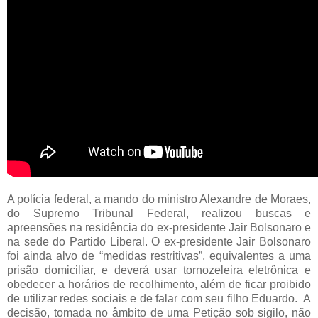
A polícia federal, a mando do ministro Alexandre de Moraes,
do Supremo Tribunal Federal, realizou buscas e
apreensões na residência do ex-presidente Jair Bolsonaro e
na sede do Partido Liberal. O ex-presidente Jair Bolsonaro
foi ainda alvo de “medidas restritivas”, equivalentes a uma
prisão domiciliar, e deverá usar tornozeleira eletrônica e
obedecer a horários de recolhimento, além de ficar proibido
de utilizar redes sociais e de falar com seu filho Eduardo. A
decisão, tomada no âmbito de uma Petição sob sigilo, não