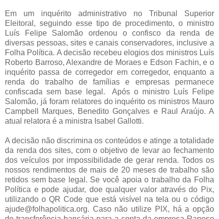
Em um inquérito administrativo no Tribunal Superior
Eleitoral, seguindo esse tipo de procedimento, o ministro
Luís Felipe Salomão ordenou o confisco da renda de
diversas pessoas, sites e canais conservadores, inclusive a
Folha Política. A decisão recebeu elogios dos ministros Luís
Roberto Barroso, Alexandre de Moraes e Edson Fachin, e o
inquérito passa de corregedor em corregedor, enquanto a
renda do trabalho de famílias e empresas permanece
confiscada sem base legal. Após o ministro Luís Felipe
Salomão, já foram relatores do inquérito os ministros Mauro
Campbell Marques, Benedito Gonçalves e Raul Araújo. A
atual relatora é a ministra Isabel Gallotti.
A decisão não discrimina os conteúdos e atinge a totalidade
da renda dos sites, com o objetivo de levar ao fechamento
dos veículos por impossibilidade de gerar renda. Todos os
nossos rendimentos de mais de 20 meses de trabalho são
retidos sem base legal. Se você apoia o trabalho da Folha
Política e pode ajudar, doe qualquer valor através do Pix,
utilizando o QR Code que está visível na tela ou o código
ajude@folhapolitica.org. Caso não utilize PIX, há a opção
de transferência bancária para a conta da empresa Raposo