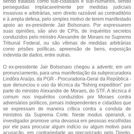
sendo tratadas como sub-cidadãos e sub-humanos, sendo
perseguidas implacavelmente por medidas judiciais
invasivas e arbitrárias, sem direito razoável ao contraditório
e à ampla defesa, pelo simples motivo de terem manifestado
apoio ao ex-presidente Jair Bolsonaro. Por expressarem
suas opiniões, são alvo de CPIs, de inquéritos secretos
conduzidos pelo ministro Alexandre de Moraes no Supremo
Tribunal Federal, ou são vítimas de medidas arbitrárias
como prisões políticas, apreensão de bens, exposição
indevida de dados, entre outras.
O ex-presidente Jair Bolsonaro chegou a advertir, em um
pronunciamento, para uma manifestação da subprocuradora
Lindôra Araújo, da PGR - Procuradoria-Geral da República -
que denunciou o uso da técnica da “fishing expedition” por
parte do ministro Alexandre de Moraes, do STF. A técnica é
comum nos inquéritos conduzidos por Moraes contra
adversários políticos, jornais independentes e cidadãos que
se expressam de maneira crítica contra a conduta de
ministros da Suprema Corte. Neste modus operandi, o
investigador promove uma devassa em pessoas escolhidas
por ele para procurar algum indício ou algum motivo para
acusação, em contrariedade ao preconizado pelo Direito,