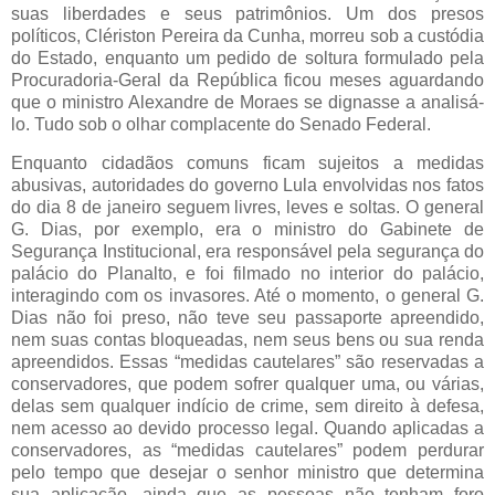
suas liberdades e seus patrimônios. Um dos presos
políticos, Clériston Pereira da Cunha, morreu sob a custódia
do Estado, enquanto um pedido de soltura formulado pela
Procuradoria-Geral da República ficou meses aguardando
que o ministro Alexandre de Moraes se dignasse a analisá-
lo. Tudo sob o olhar complacente do Senado Federal.
Enquanto cidadãos comuns ficam sujeitos a medidas
abusivas, autoridades do governo Lula envolvidas nos fatos
do dia 8 de janeiro seguem livres, leves e soltas. O general
G. Dias, por exemplo, era o ministro do Gabinete de
Segurança Institucional, era responsável pela segurança do
palácio do Planalto, e foi filmado no interior do palácio,
interagindo com os invasores. Até o momento, o general G.
Dias não foi preso, não teve seu passaporte apreendido,
nem suas contas bloqueadas, nem seus bens ou sua renda
apreendidos. Essas “medidas cautelares” são reservadas a
conservadores, que podem sofrer qualquer uma, ou várias,
delas sem qualquer indício de crime, sem direito à defesa,
nem acesso ao devido processo legal. Quando aplicadas a
conservadores, as “medidas cautelares” podem perdurar
pelo tempo que desejar o senhor ministro que determina
sua aplicação, ainda que as pessoas não tenham foro