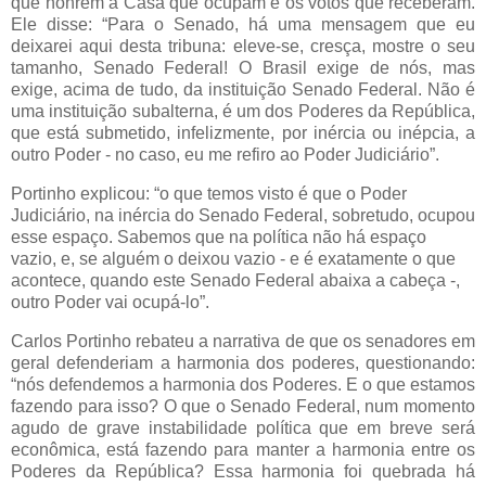
que honrem a Casa que ocupam e os votos que receberam.
Ele disse: “Para o Senado, há uma mensagem que eu
deixarei aqui desta tribuna: eleve-se, cresça, mostre o seu
tamanho, Senado Federal! O Brasil exige de nós, mas
exige, acima de tudo, da instituição Senado Federal. Não é
uma instituição subalterna, é um dos Poderes da República,
que está submetido, infelizmente, por inércia ou inépcia, a
outro Poder - no caso, eu me refiro ao Poder Judiciário”.
Portinho explicou: “o que temos visto é que o Poder
Judiciário, na inércia do Senado Federal, sobretudo, ocupou
esse espaço. Sabemos que na política não há espaço
vazio, e, se alguém o deixou vazio - e é exatamente o que
acontece, quando este Senado Federal abaixa a cabeça -,
outro Poder vai ocupá-lo”.
Carlos Portinho rebateu a narrativa de que os senadores em
geral defenderiam a harmonia dos poderes, questionando:
“nós defendemos a harmonia dos Poderes. E o que estamos
fazendo para isso? O que o Senado Federal, num momento
agudo de grave instabilidade política que em breve será
econômica, está fazendo para manter a harmonia entre os
Poderes da República? Essa harmonia foi quebrada há