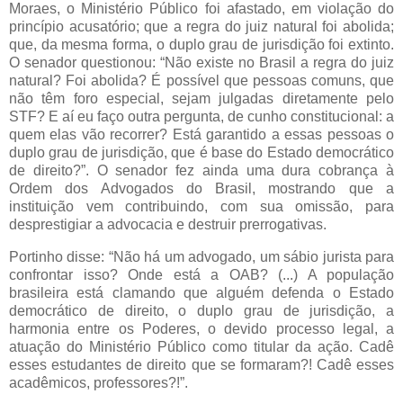
Moraes, o Ministério Público foi afastado, em violação do
princípio acusatório; que a regra do juiz natural foi abolida;
que, da mesma forma, o duplo grau de jurisdição foi extinto.
O senador questionou: “Não existe no Brasil a regra do juiz
natural? Foi abolida? É possível que pessoas comuns, que
não têm foro especial, sejam julgadas diretamente pelo
STF? E aí eu faço outra pergunta, de cunho constitucional: a
quem elas vão recorrer? Está garantido a essas pessoas o
duplo grau de jurisdição, que é base do Estado democrático
de direito?”. O senador fez ainda uma dura cobrança à
Ordem dos Advogados do Brasil, mostrando que a
instituição vem contribuindo, com sua omissão, para
desprestigiar a advocacia e destruir prerrogativas.
Portinho disse: “Não há um advogado, um sábio jurista para
confrontar isso? Onde está a OAB? (...) A população
brasileira está clamando que alguém defenda o Estado
democrático de direito, o duplo grau de jurisdição, a
harmonia entre os Poderes, o devido processo legal, a
atuação do Ministério Público como titular da ação. Cadê
esses estudantes de direito que se formaram?! Cadê esses
acadêmicos, professores?!”.