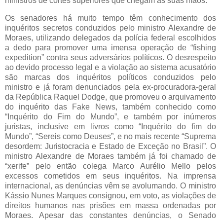
ministros de cortes superiores que chegam às suas mãos.
Os senadores há muito tempo têm conhecimento dos
inquéritos secretos conduzidos pelo ministro Alexandre de
Moraes, utilizando delegados da polícia federal escolhidos
a dedo para promover uma imensa operação de “fishing
expedition” contra seus adversários políticos. O desrespeito
ao devido processo legal e a violação ao sistema acusatório
são marcas dos inquéritos políticos conduzidos pelo
ministro e já foram denunciados pela ex-procuradora-geral
da República Raquel Dodge, que promoveu o arquivamento
do inquérito das Fake News, também conhecido como
“Inquérito do Fim do Mundo”, e também por inúmeros
juristas, inclusive em livros como “Inquérito do fim do
Mundo”, “Sereis como Deuses”, e no mais recente “Suprema
desordem: Juristocracia e Estado de Exceção no Brasil”. O
ministro Alexandre de Moraes também já foi chamado de
“xerife” pelo então colega Marco Aurélio Mello pelos
excessos cometidos em seus inquéritos. Na imprensa
internacional, as denúncias vêm se avolumando. O ministro
Kássio Nunes Marques consignou, em voto, as violações de
direitos humanos nas prisões em massa ordenadas por
Moraes. Apesar das constantes denúncias, o Senado