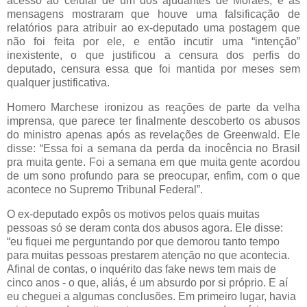
acesso ao celular de um dos ajudantes de Moraes, e as
mensagens mostraram que houve uma falsificação de
relatórios para atribuir ao ex-deputado uma postagem que
não foi feita por ele, e então incutir uma “intenção”
inexistente, o que justificou a censura dos perfis do
deputado, censura essa que foi mantida por meses sem
qualquer justificativa.
Homero Marchese ironizou as reações de parte da velha
imprensa, que parece ter finalmente descoberto os abusos
do ministro apenas após as revelações de Greenwald. Ele
disse: “Essa foi a semana da perda da inocência no Brasil
pra muita gente. Foi a semana em que muita gente acordou
de um sono profundo para se preocupar, enfim, com o que
acontece no Supremo Tribunal Federal”.
O ex-deputado expôs os motivos pelos quais muitas
pessoas só se deram conta dos abusos agora. Ele disse:
“eu fiquei me perguntando por que demorou tanto tempo
para muitas pessoas prestarem atenção no que acontecia.
Afinal de contas, o inquérito das fake news tem mais de
cinco anos - o que, aliás, é um absurdo por si próprio. E aí
eu cheguei a algumas conclusões. Em primeiro lugar, havia